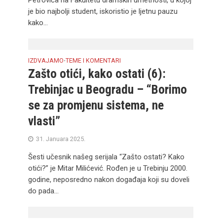
Petrovića na Fakultetu dramskih umetnosti, u kojoj
je bio najbolji student, iskoristio je ljetnu pauzu
kako...
IZDVAJAMO
TEME I KOMENTARI
•
Zašto otići, kako ostati (6):
Trebinjac u Beogradu – “Borimo
se za promjenu sistema, ne
vlasti”
31. Januara 2025.
Šesti učesnik našeg serijala “Zašto ostati? Kako
otići?” je Mitar Milićević. Rođen je u Trebinju 2000.
godine, neposredno nakon događaja koji su doveli
do pada...