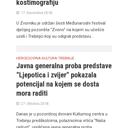
kostimografiju
17. Decembra 2018.
U Zvorniku je održan šesti Međunarodni festival
dječijeg pozorišta ”Zvono” na kojem su učešće
uzeli i Trebinjci koji su odigrali predstavu...
HERCEGOVINA
KULTURA
TREBINJE
•
•
Javna generalna proba predstave
”Ljepotica i zvijer” pokazala
potencijal na kojem se dosta
mora raditi
27. Oktobra 2018.
Danas je u pozorišnoj dvorani Kulturnog centra u
Trebinju predškolcima, polaznicima vrtića ”Naša
radost”, upriličena javna generalna proba...