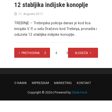
12 stabljika indijske konoplje
11. Avgusta 2017.
TREBINjE – Trebinjska policija danas je kod lica
inicijala V. P, u selu Dračevo kod Trebinja, pronašla i
oduzela 12 stabljika indijske konoplje...
PRETHODNA
1
2
3
4
5
SLEDEĆA
…
8
O NAMA
IMPRESSUM
MARKETING
KONTAKT
Copyright © 2026 | Powered by
Oblak Host