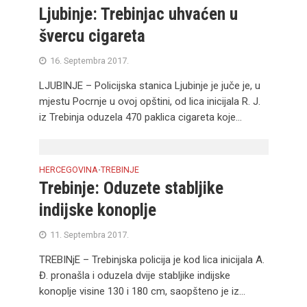
Ljubinje: Trebinjac uhvaćen u
švercu cigareta
16. Septembra 2017.
LJUBINJE – Policijska stanica Ljubinje je juče je, u
mjestu Pocrnje u ovoj opštini, od lica inicijala R. J.
iz Trebinja oduzela 470 paklica cigareta koje...
HERCEGOVINA
TREBINJE
•
Trebinje: Oduzete stabljike
indijske konoplje
11. Septembra 2017.
TREBINjE – Trebinjska policija je kod lica inicijala A.
Đ. pronašla i oduzela dvije stabljike indijske
konoplje visine 130 i 180 cm, saopšteno je iz...