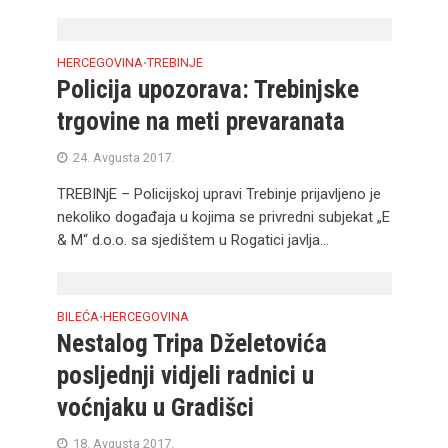
HERCEGOVINA
TREBINJE
•
Policija upozorava: Trebinjske
trgovine na meti prevaranata
24. Avgusta 2017.
TREBINjE – Policijskoj upravi Trebinje prijavljeno je
nekoliko događaja u kojima se privredni subjekat „E
& M“ d.o.o. sa sjedištem u Rogatici javlja...
BILEĆA
HERCEGOVINA
•
Nestalog Tripa Dželetovića
posljednji vidjeli radnici u
voćnjaku u Gradišci
18. Avgusta 2017.