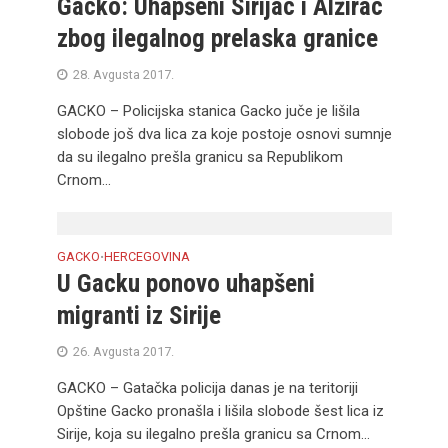
Gacko: Uhapšeni Sirijac i Alžirac
zbog ilegalnog prelaska granice
28. Avgusta 2017.
GACKO – Policijska stanica Gacko juče je lišila
slobode još dva lica za koje postoje osnovi sumnje
da su ilegalno prešla granicu sa Republikom
Crnom...
GACKO
HERCEGOVINA
•
U Gacku ponovo uhapšeni
migranti iz Sirije
26. Avgusta 2017.
GACKO – Gatačka policija danas je na teritoriji
Opštine Gacko pronašla i lišila slobode šest lica iz
Sirije, koja su ilegalno prešla granicu sa Crnom...