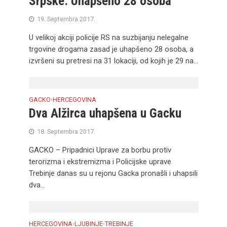
Srpske: Uhapšeno 28 osoba
19. Septembra 2017.
U velikoj akciji policije RS na suzbijanju nelegalne
trgovine drogama zasad je uhapšeno 28 osoba, a
izvršeni su pretresi na 31 lokaciji, od kojih je 29 na...
GACKO
HERCEGOVINA
•
Dva Alžirca uhapšena u Gacku
18. Septembra 2017.
GACKO – Pripadnici Uprave za borbu protiv
terorizma i ekstremizma i Policijske uprave
Trebinje danas su u rejonu Gacka pronašli i uhapsili
dva...
HERCEGOVINA
LJUBINJE
TREBINJE
•
•