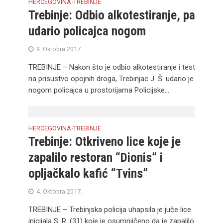
HERCEGOVINA
TREBINJE
•
Trebinje: Odbio alkotestiranje, pa
udario policajca nogom
9. Oktobra 2017.
TREBINJE – Nakon što je odbio alkotestiranje i test
na prisustvo opojnih droga, Trebinjac J. Š. udario je
nogom policajca u prostorijama Policijske...
HERCEGOVINA
TREBINJE
•
Trebinje: Otkriveno lice koje je
zapalilo restoran “Dionis” i
opljačkalo kafić “Tvins”
4. Oktobra 2017.
TREBINJE – Trebinjska policija uhapsila je juče lice
inicijala S. R. (31) koje je osumnjičeno da je zapalilo