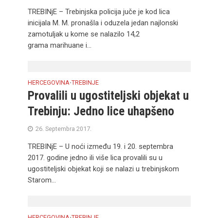
TREBINjE – Trebinjska policija juče je kod lica
inicijala M. M. pronašla i oduzela jedan najlonski
zamotuljak u kome se nalazilo 14,2
grama marihuane i...
HERCEGOVINA
TREBINJE
•
Provalili u ugostiteljski objekat u
Trebinju: Jedno lice uhapšeno
26. Septembra 2017.
TREBINjE – U noći između 19. i 20. septembra
2017. godine jedno ili više lica provalili su u
ugostiteljski objekat koji se nalazi u trebinjskom
Starom...
HERCEGOVINA
TREBINJE
•