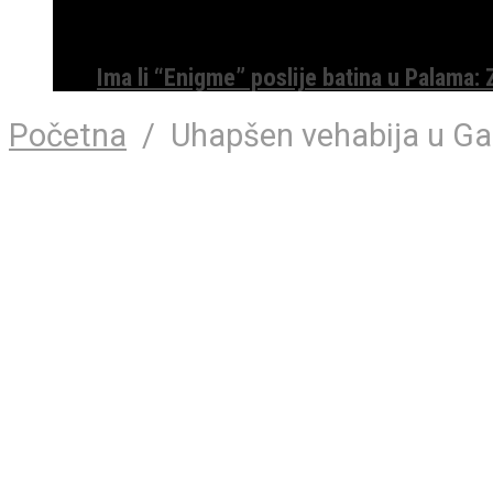
Ima li “Enigme” poslije batina u Palama:
Početna
/
Uhapšen vehabija u Ga