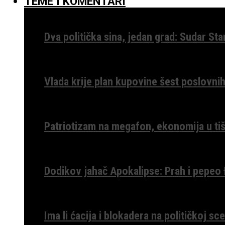
TEME I KOMENTARI
Dva politička sina, jedan grad: Sudar St
Vlada krije plan kupovine šest poslovnih
Patriotizam na megafon, ekonomija u tiš
Dodikov jahač Apokalipse: Prah i pepeo
Ima li ćacija i blokadera na političkoj s