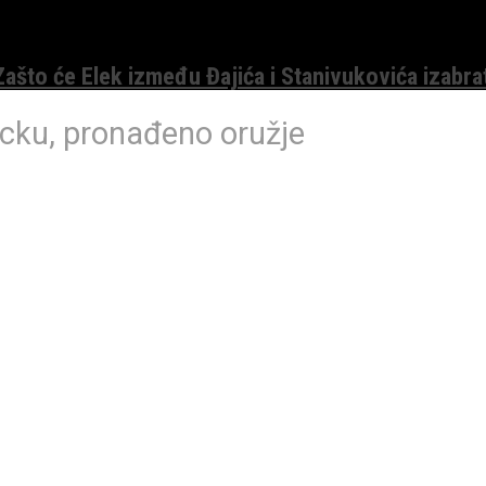
 Zašto će Elek između Đajića i Stanivukovića izabra
cku, pronađeno oružje