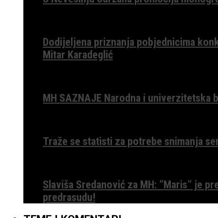
Dodijeljena priznanja pobjednicima konk
Mitar Karadeglić
MH SAZNAJE Narodna i univerzitetska bib
Traže se statisti za potrebe snimanja ser
Slaviša Sredanović za MH: ”Maris” je p
predrasudu!