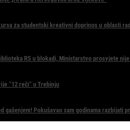
ursa za studentski kreativni doprinos u oblasti ra
lioteka RS u blokadi, Ministarstvo prosvjete nije
ije ”12 reči” u Trebinju
red gašenjem! Pokušavao sam godinama razbijati pr