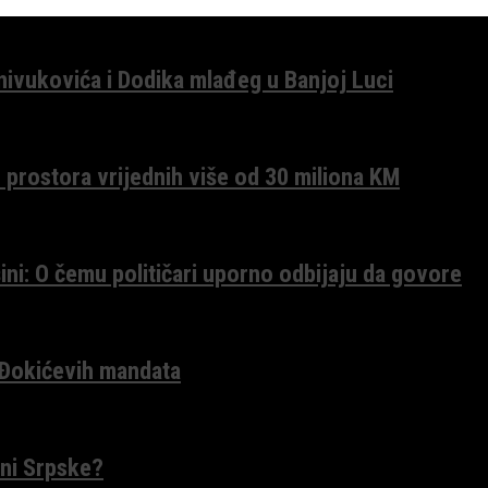
anivukovića i Dodika mlađeg u Banjoj Luci
 prostora vrijednih više od 30 miliona KM
ini: O čemu političari uporno odbijaju da govore
 Đokićevih mandata
ceni Srpske?