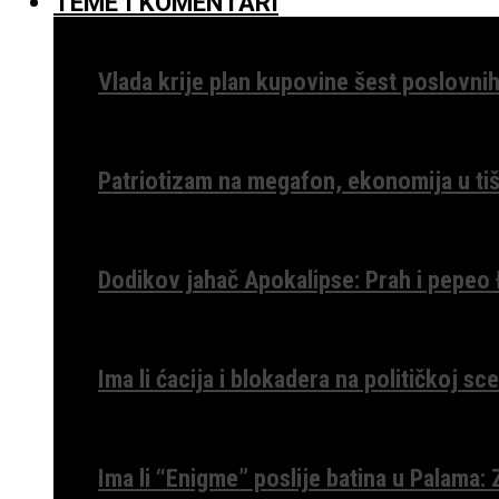
TEME I KOMENTARI
Vlada krije plan kupovine šest poslovnih
Patriotizam na megafon, ekonomija u tiš
Dodikov jahač Apokalipse: Prah i pepeo
Ima li ćacija i blokadera na političkoj s
Ima li “Enigme” poslije batina u Palama: