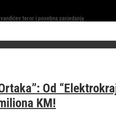
evandićev teror i posebna zasjedanja
“Ortaka”: Od “Elektrokra
 miliona KM!