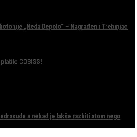
diofonije „Neda Depolo“ – Nagrađen i Trebinjac
 platilo COBISS!
edrasude a nekad je lakše razbiti atom nego