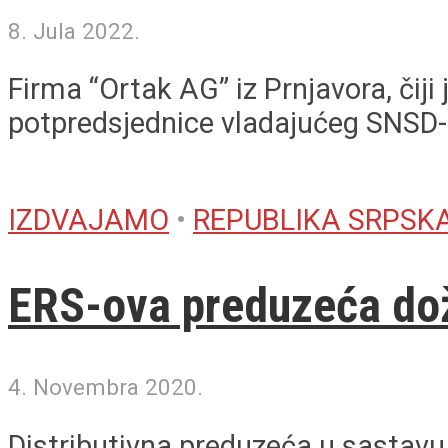
8. Jula 2022.
Firma “Ortak AG” iz Prnjavora, čiji
potpredsjednice vladajućeg SNSD-a,
IZDVAJAMO
•
REPUBLIKA SRPSK
ERS-ova preduzeća doži
4. Novembra 2020.
Distributivna preduzeća u sastavu 