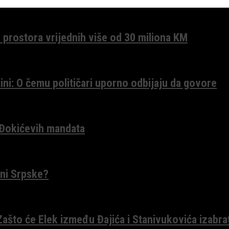
 prostora vrijednih više od 30 miliona KM
ini: O čemu političari uporno odbijaju da govore
 Đokićevih mandata
ceni Srpske?
 Zašto će Elek između Đajića i Stanivukovića izabra