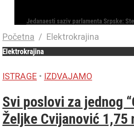
Jedanaesti saziv parlamenta Srpske: St
Početna
/
Elektrokrajina
Elektrokrajina
ISTRAGE
•
IZDVAJAMO
Svi poslovi za jednog 
Željke Cvijanović 1,75