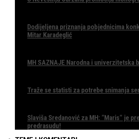
Dodijeljena priznanja pobjednicima konk
Mitar Karadeglić
MH SAZNAJE Narodna i univerzitetska bib
Traže se statisti za potrebe snimanja ser
Slaviša Sredanović za MH: ”Maris” je p
predrasudu!