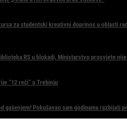
ursa za studentski kreativni doprinos u oblasti ra
lioteka RS u blokadi, Ministarstvo prosvjete nije
ije ”12 reči” u Trebinju
red gašenjem! Pokušavao sam godinama razbijati pr