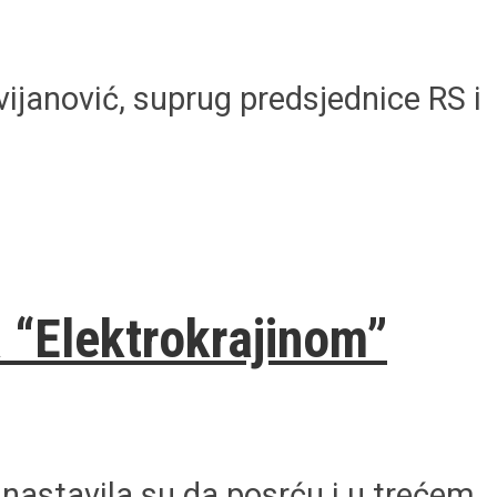
vijanović, suprug predsjednice RS i
 “Elektrokrajinom”
 nastavila su da posrću i u trećem