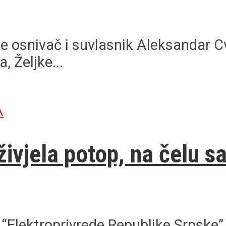
 je osnivač i suvlasnik Aleksandar C
 Željke...
A
vjela potop, na čelu sa
“Elektroprivrede Republike Srpske”