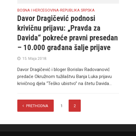
BOSNA I HERCEGOVINA
REPUBLIKA SRPSKA
•
Davor Dragičević podnosi
krivičnu prijavu: „Pravda za
Davida“ pokreće pravni presedan
– 10.000 građana šalje prijave
15. Maja 2018.
Davor Dragičević i bloger Borislav Radovanović
predaće Okružnom tužilaštvu Banja Luka prijavu
krivičnog djela “Teško ubistvo” na štetu Davida...
PRETHODNA
1
2