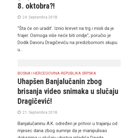
8. oktobra?!
24. Septembra 2018.
”Šta će on uradit’. Iznio krevet na trg i misli da je
frajer. Osmoga više neće biti ondje”, poručio je
Dodik Davoru Dragičeviću na predizbornom skupu
u...
BOSNA I HERCEGOVINA
REPUBLIKA SRPSKA
•
Uhapšen Banjalučanin zbog
brisanja video snimaka u slučaju
Dragičević!
21. Septembra 2018.
Banjalučaninu A.K. određen je pritvor u trajanju od
mjesec dana zbog sumnje da je manipulisao
dokazima u slučaju ubistva mladića Davida