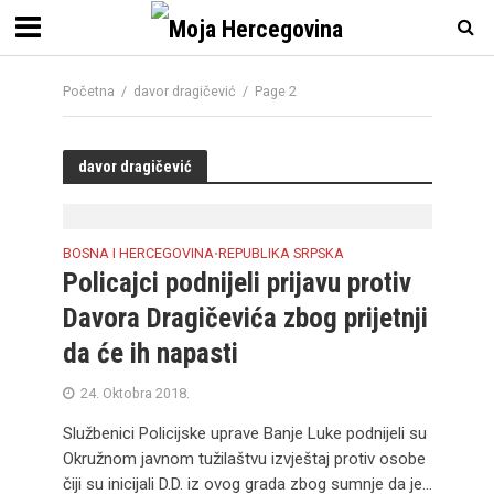
Početna
/
davor dragičević
/
Page 2
davor dragičević
BOSNA I HERCEGOVINA
REPUBLIKA SRPSKA
•
Policajci podnijeli prijavu protiv
Davora Dragičevića zbog prijetnji
da će ih napasti
24. Oktobra 2018.
Službenici Policijske uprave Banje Luke podnijeli su
Okružnom javnom tužilaštvu izvještaj protiv osobe
čiji su inicijali D.D. iz ovog grada zbog sumnje da je...