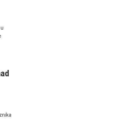
 u
e
nad
g
znika