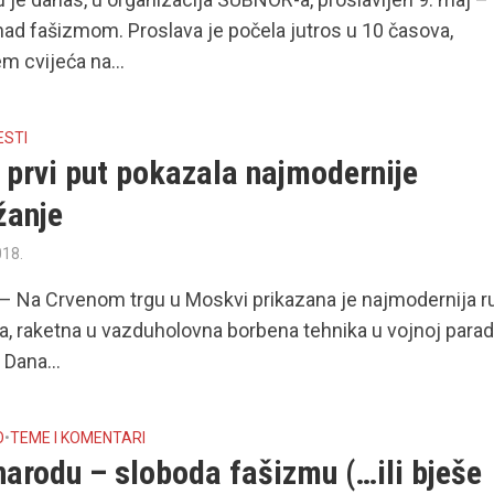
ad fašizmom. Proslava je počela jutros u 10 časova,
m cvijeća na...
ESTI
 prvi put pokazala najmodernije
žanje
018.
 Na Crvenom trgu u Moskvi prikazana je najmodernija r
ska, raketna u vazduholovna borbena tehnika u vojnoj parad
Dana...
O
•
TEME I KOMENTARI
narodu – sloboda fašizmu (…ili bješe