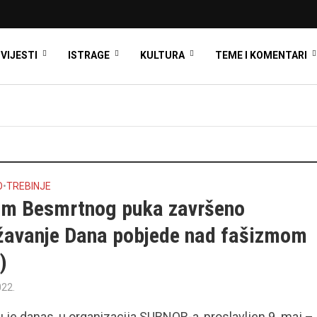
VIJESTI
ISTRAGE
KULTURA
TEME I KOMENTARI
O
•
TREBINJE
om Besmrtnog puka završeno
ežavanje Dana pobjede nad fašizmom
)
022.
u je danas, u organizacija SUBNOR-a, proslavljen 9. maj –