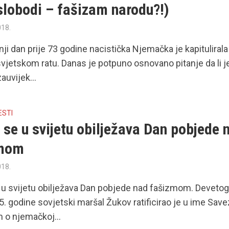
slobodi – fašizam narodu?!)
018.
ji dan prije 73 godine nacistička Njemačka je kapitulirala
jetskom ratu. Danas je potpuno osnovano pitanje da li j
auvijek...
ESTI
se u svijetu obilježava Dan pobjede 
zmom
018.
u svijetu obilježava Dan pobjede nad fašizmom. Deveto
. godine sovjetski maršal Žukov ratificirao je u ime Save
 o njemačkoj...