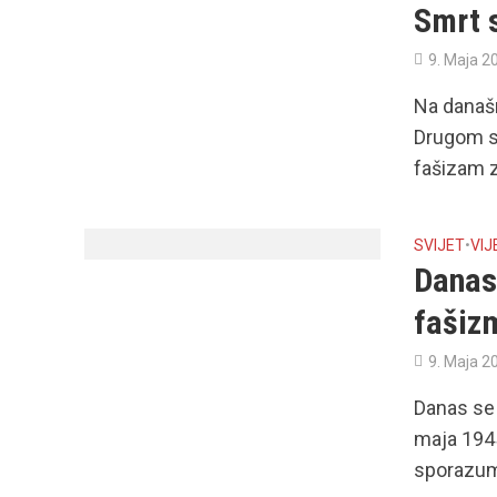
Smrt 
9. Maja 2
Na današn
Drugom sv
fašizam z
SVIJET
•
VIJ
Danas 
faši
9. Maja 2
Danas se 
maja 1945
sporazum