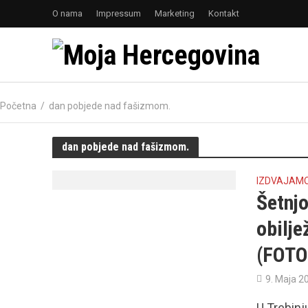
O nama
Impressum
Marketing
Kontakt
Početna
/
dan pobjede nad fašizmom.
dan pobjede nad fašizmom.
IZDVAJAM
Šetnj
obilj
(FOTO
9. Maja 2
U Trebinj