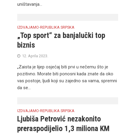
uništavanja...
IZDVAJAMO
REPUBLIKA SRPSKA
•
„Top sport“ za banjalučki top
biznis
12. Aprila 2023.
„Zaista je lijep osjećaj biti prvi u nečemu što je
pozitivno. Morate biti ponosni kada znate da oko
vas postoje, ljudi koji su zajedno sa vama, spremni
da se...
IZDVAJAMO
REPUBLIKA SRPSKA
•
Ljubiša Petrović nezakonito
preraspodijelio 1,3 miliona KM