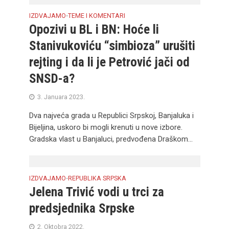
IZDVAJAMO
TEME I KOMENTARI
•
Opozivi u BL i BN: Hoće li
Stanivukoviću “simbioza” urušiti
rejting i da li je Petrović jači od
SNSD-a?
3. Januara 2023.
Dva najveća grada u Republici Srpskoj, Banjaluka i
Bijeljina, uskoro bi mogli krenuti u nove izbore.
Gradska vlast u Banjaluci, predvođena Draškom...
IZDVAJAMO
REPUBLIKA SRPSKA
•
Jelena Trivić vodi u trci za
predsjednika Srpske
2. Oktobra 2022.