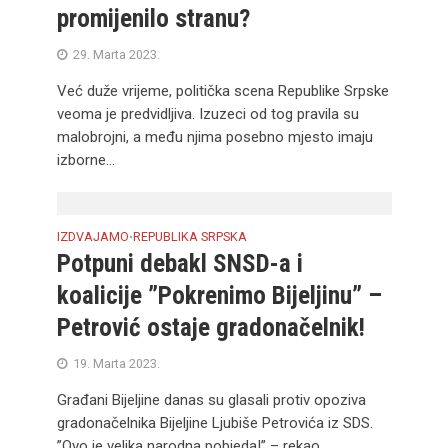
promijenilo stranu?
29. Marta 2023.
Već duže vrijeme, politička scena Republike Srpske
veoma je predvidljiva. Izuzeci od tog pravila su
malobrojni, a među njima posebno mjesto imaju
izborne...
IZDVAJAMO
REPUBLIKA SRPSKA
•
Potpuni debakl SNSD-a i
koalicije ”Pokrenimo Bijeljinu” –
Petrović ostaje gradonačelnik!
19. Marta 2023.
Građani Bijeljine danas su glasali protiv opoziva
gradonačelnika Bijeljine Ljubiše Petrovića iz SDS.
”Ovo je velika narodna pobjeda!” – rekao...