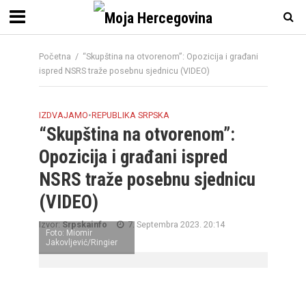
Početna
/
“Skupština na otvorenom”: Opozicija i građani
ispred NSRS traže posebnu sjednicu (VIDEO)
IZDVAJAMO
•
REPUBLIKA SRPSKA
“Skupština na otvorenom”:
Opozicija i građani ispred
NSRS traže posebnu sjednicu
(VIDEO)
Izvor:
Srpskainfo
7. Septembra 2023. 20:14
Foto: Miomir
Jakovljević/Ringier