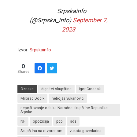
— Srpskainfo
(@Srpska_info)
September 7,
2023
Izvor:
Srpskainfo
0
Shares
Oznake
dignitet skupštine
Igor Crnadak
Milorad Dodik
nebojša vukanović
nepoštovanje odluka Narodne skupštine Republike
Srpske
NF
opozicija
pdp
sds
Skupština na otvorenom
vukota govedarica