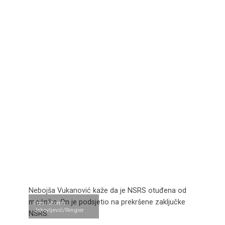
Nebojša Vukanović kaže da je NSRS otuđena od
moćnika. On je podsjetio na prekršene zaključke
Foto: Miomir
Jakovljević/Ringier
NSRS.