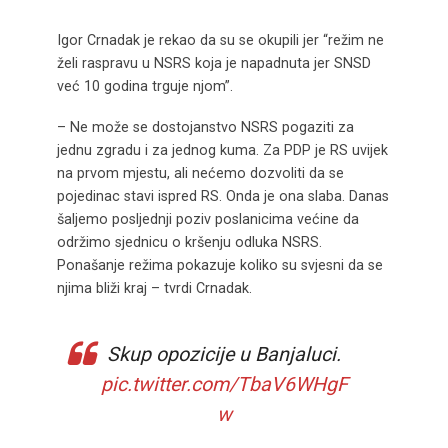
Igor Crnadak je rekao da su se okupili jer “režim ne
želi raspravu u NSRS koja je napadnuta jer SNSD
već 10 godina trguje njom”.
– Ne može se dostojanstvo NSRS pogaziti za
jednu zgradu i za jednog kuma. Za PDP je RS uvijek
na prvom mjestu, ali nećemo dozvoliti da se
pojedinac stavi ispred RS. Onda je ona slaba. Danas
šaljemo posljednji poziv poslanicima većine da
održimo sjednicu o kršenju odluka NSRS.
Ponašanje režima pokazuje koliko su svjesni da se
njima bliži kraj – tvrdi Crnadak.
Skup opozicije u Banjaluci.
pic.twitter.com/TbaV6WHgF
w