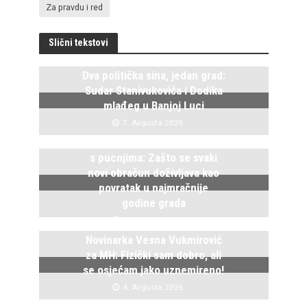
Za pravdu i red
Slični tekstovi
Dva politička sina, jedan grad:
Sudar Stanivukovića i Dodika
mlađeg u Banjoj Luci
7. Avgusta 2026.
Istočno Sarajevo ponovo živi
s pucnjima: Zašto se svaki
novi obračun doživljava kao
povratak u najmračnije
godine grada
5. Avgusta 2026.
Novinarka Vesna Vukmirović
za MH: Fizički sam dobro, ali
se osjećam jako uznemireno!
4. Avgusta 2026.