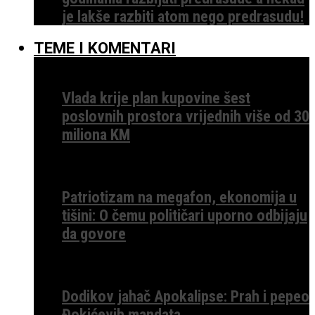
je lakše razbiti atom nego predrasudu!
TEME I KOMENTARI
Vlada krije plan kupovine šest
poslovnih prostora vrijednih više od 30
miliona KM
Patriotizam na megafon, ekonomija u
tišini: O čemu političari uporno odbijaju
da govore
Dodikov jahač Apokalipse: Prah i pepeo
Đokićevih mandata