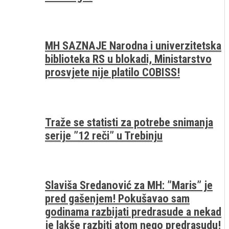
MH SAZNAJE Narodna i univerzitetska
biblioteka RS u blokadi, Ministarstvo
prosvjete nije platilo COBISS!
Traže se statisti za potrebe snimanja
serije ”12 reči” u Trebinju
Slaviša Sredanović za MH: ”Maris” je
pred gašenjem! Pokušavao sam
godinama razbijati predrasude a nekad
je lakše razbiti atom nego predrasudu!