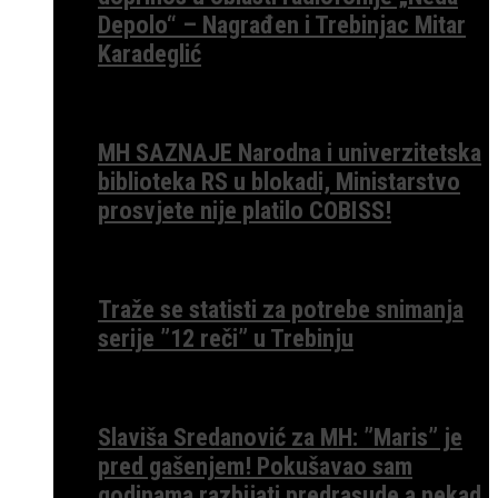
Depolo“ – Nagrađen i Trebinjac Mitar
Karadeglić
MH SAZNAJE Narodna i univerzitetska
biblioteka RS u blokadi, Ministarstvo
prosvjete nije platilo COBISS!
Traže se statisti za potrebe snimanja
serije ”12 reči” u Trebinju
Slaviša Sredanović za MH: ”Maris” je
pred gašenjem! Pokušavao sam
godinama razbijati predrasude a nekad