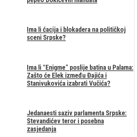
Ima li ćacija i blokadera na političkoj
sceni Srpske?
Ima li “Enigme” poslije batina u Palama:
Zašto će Elek između Đajića i
Stanivukovića izabrati Vučića?
Jedanaesti saziv parlamenta Srpske:
Stevandićev teror i posebna
zasjedanja