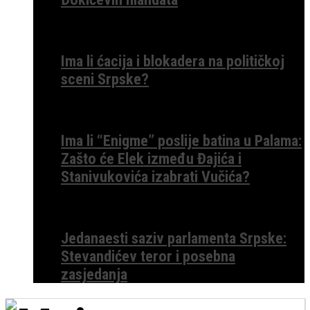
Ima li ćacija i blokadera na političkoj
sceni Srpske?
Ima li “Enigme” poslije batina u Palama:
Zašto će Elek između Đajića i
Stanivukovića izabrati Vučića?
Jedanaesti saziv parlamenta Srpske:
Stevandićev teror i posebna
zasjedanja