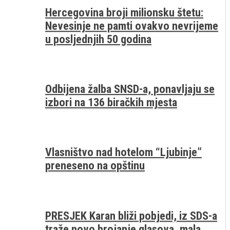
Hercegovina broji milionsku štetu:
Nevesinje ne pamti ovakvo nevrijeme
u posljednjih 50 godina
Odbijena žalba SNSD-a, ponavljaju se
izbori na 136 biračkih mjesta
Vlasništvo nad hotelom “Ljubinje”
preneseno na opštinu
PRESJEK Karan bliži pobjedi, iz SDS-a
traže novo brojanje glasova, mala