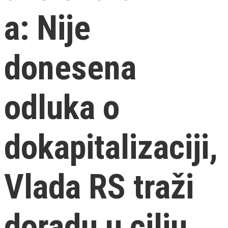
a: Nije
donesena
odluka o
dokapitalizaciji,
Vlada RS traži
doradu u cilju