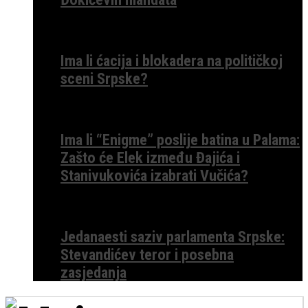
Ima li ćacija i blokadera na političkoj
sceni Srpske?
Ima li “Enigme” poslije batina u Palama:
Zašto će Elek između Đajića i
Stanivukovića izabrati Vučića?
Jedanaesti saziv parlamenta Srpske:
Stevandićev teror i posebna
zasjedanja