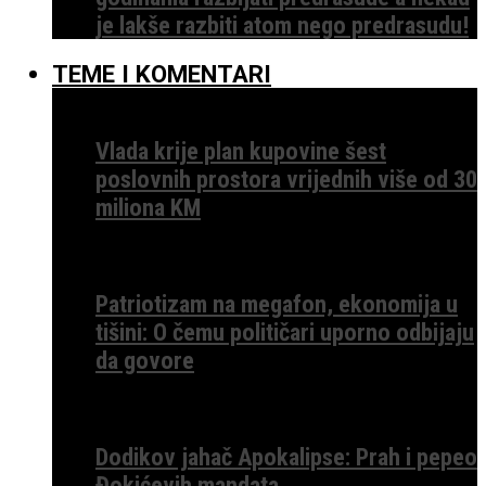
je lakše razbiti atom nego predrasudu!
TEME I KOMENTARI
Vlada krije plan kupovine šest
poslovnih prostora vrijednih više od 30
miliona KM
Patriotizam na megafon, ekonomija u
tišini: O čemu političari uporno odbijaju
da govore
Dodikov jahač Apokalipse: Prah i pepeo
Đokićevih mandata