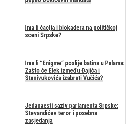
Ima li ćacija i blokadera na političkoj
sceni Srpske?
Ima li “Enigme” poslije batina u Palama:
Zašto će Elek između Đajića i
Stanivukovića izabrati Vučića?
Jedanaesti saziv parlamenta Srpske:
Stevandićev teror i posebna
zasjedanja