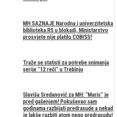
MH SAZNAJE Narodna i univerzitetska
biblioteka RS u blokadi, Ministarstvo
prosvjete nije platilo COBISS!
Traže se statisti za potrebe snimanja
serije ”12 reči” u Trebinju
Slaviša Sredanović za MH: ”Maris” je
pred gašenjem! Pokušavao sam
godinama razbijati predrasude a nekad
je lakše razbiti atom nego predrasudu!