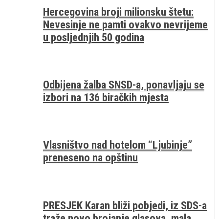
Hercegovina broji milionsku štetu:
Nevesinje ne pamti ovakvo nevrijeme
u posljednjih 50 godina
Odbijena žalba SNSD-a, ponavljaju se
izbori na 136 biračkih mjesta
Vlasništvo nad hotelom “Ljubinje”
preneseno na opštinu
PRESJEK Karan bliži pobjedi, iz SDS-a
traže novo brojanje glasova, mala