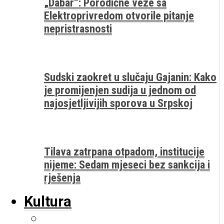
„Dabar“: Porodične veze sa
Elektroprivredom otvorile pitanje
nepristrasnosti
Sudski zaokret u slučaju Gajanin: Kako
je promijenjen sudija u jednom od
najosjetljivijih sporova u Srpskoj
Tilava zatrpana otpadom, institucije
nijeme: Sedam mjeseci bez sankcija i
rješenja
Kultura