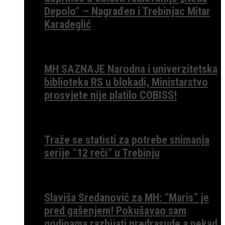
Depolo“ – Nagrađen i Trebinjac Mitar
Karadeglić
MH SAZNAJE Narodna i univerzitetska
biblioteka RS u blokadi, Ministarstvo
prosvjete nije platilo COBISS!
Traže se statisti za potrebe snimanja
serije ”12 reči” u Trebinju
Slaviša Sredanović za MH: ”Maris” je
pred gašenjem! Pokušavao sam
godinama razbijati predrasude a nekad