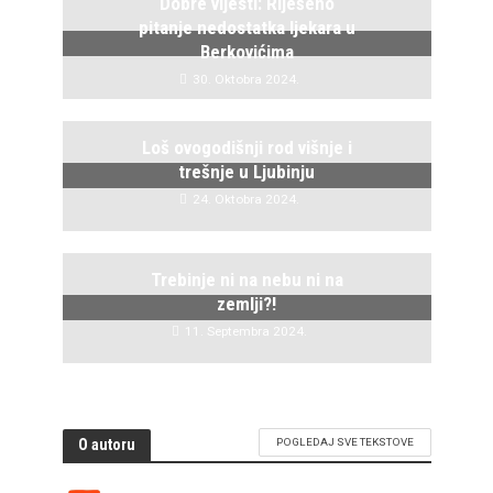
Dobre vijesti: Riješeno
pitanje nedostatka ljekara u
Berkovićima
30. Oktobra 2024.
Loš ovogodišnji rod višnje i
trešnje u Ljubinju
24. Oktobra 2024.
Trebinje ni na nebu ni na
zemlji?!
11. Septembra 2024.
O autoru
POGLEDAJ SVE TEKSTOVE