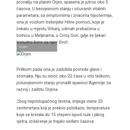
provaliju na planini Orjen, spasena je jutros oko 5
časova. U besvjesnom stanju i očuvanih vitalnih
parametara, sa simptomima i znacima hipotermije,
ona je vozilom trebinjske Hitne pomoći, koje je
čekalo u mjestu Vrbanj, odmah prebačena u
bolnicu u Meljinama, u Crnoj Gori, gdje se ljekari
trenutno bore za njen život.
Orjen
Prilikom pada ona je zadobila povrede glave i
stomaka. Nju su sinoć oko 22 časa u vrlo teškom,
polusvjesnom stanju pronašli spasioci Agencije za
razvoj i zaštitu Orjena.
Zbog nepristupačnog terena, snijega visine 25
centimetara koji je prekrio putokaze, temperature
koje se kretala do 15 stepeni ispod nule i jakog
vjetra, izvlačenje je trajalo sedam časova.