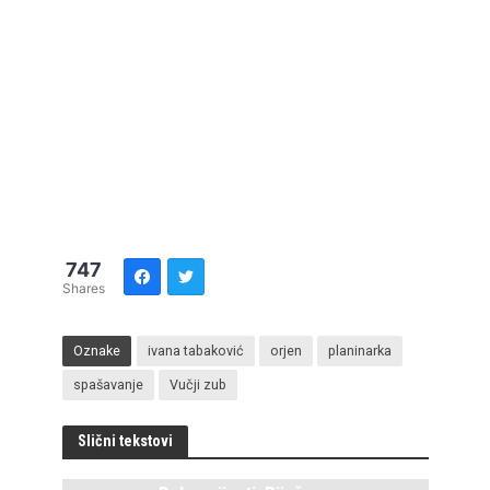
747
Shares
Oznake
ivana tabaković
orjen
planinarka
spašavanje
Vučji zub
Slični tekstovi