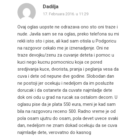
Dadilja
17. Februara 2016. u 11:29
Ovaj oglas uopste ne odrazava ono sto oni traze i
nude. Javila sam se na oglas, preko telefona su mi
rekli isto sto i pise, ali kad sam otisla u Podgoricu
na razgovor cekalo me je iznenadjenje. Oni ne
traze devojku/zenu za cuvanje deteta i pomoc u
kuci nego kucnu pomocnicu koja ce pored
sredjivanja kuce, dvorista, pranja i peglanja vesa da
cuva i dete od nepune dve godine. Slobodan dan
ne postoji jer ocekuju i nedeljom da im posluzite
dorucak i da ostanete da cuvate najmladje dete
dok oni odu u grad na rucak sa ostalom decom. U
oglasu pise da je plata 550 eura, meni je kad sam
bila na razgovoru receno 500. Radno vreme je od
pola osam ujutru do osam, pola devet uvece svaki
dan, nedeljom ne znam dokad ocekuju da se cuva
najmladje dete, verovatno do kasnog