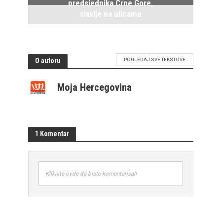
predsjednika Crne Gore,
slavlje na ulicama
2. Aprila 2023.
O autoru
POGLEDAJ SVE TEKSTOVE
Moja Hercegovina
1 Komentar
Kliknite ovde da biste komentarisali