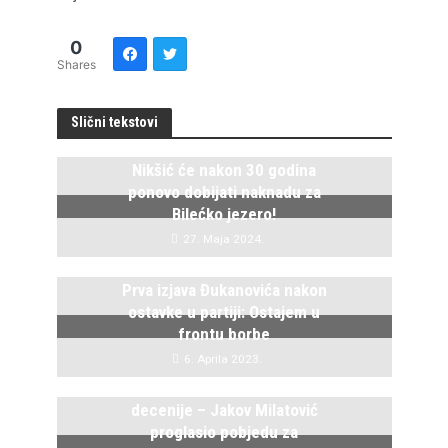
0
Shares
Slični tekstovi
Nikšić će nakon 30 godina
ponovo dobijati naknadu za
Bilećko jezero!
27. Maja 2024.
Prva izjava Đukanovića nakon
ostavke u partiji: Ostajem u
frontu borbe
6. Aprila 2023.
Kraj vladavine duge tri
decenije – Jakov Milatović
proglasio pobjedu za