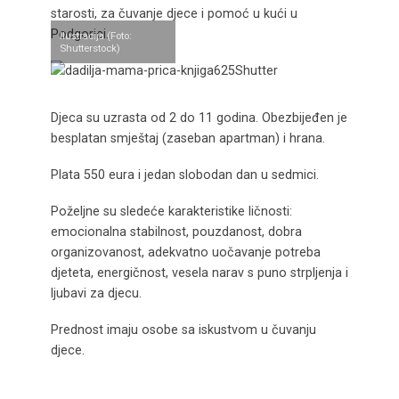
starosti, za čuvanje djece i pomoć u kući u
Podgorici.
Ilustracija (Foto:
Shutterstock)
Djeca su uzrasta od 2 do 11 godina. Obezbijeđen je
besplatan smještaj (zaseban apartman) i hrana.
Plata 550 eura i jedan slobodan dan u sedmici.
Poželjne su sledeće karakteristike ličnosti:
emocionalna stabilnost, pouzdanost, dobra
organizovanost, adekvatno uočavanje potreba
djeteta, energičnost, vesela narav s puno strpljenja i
ljubavi za djecu.
Prednost imaju osobe sa iskustvom u čuvanju
djece.