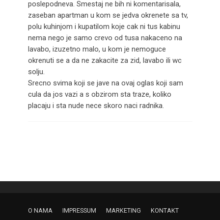
poslepodneva. Smestaj ne bih ni komentarisala,
zaseban apartman u kom se jedva okrenete sa tv,
polu kuhinjom i kupatilom koje cak ni tus kabinu
nema nego je samo crevo od tusa nakaceno na
lavabo, izuzetno malo, u kom je nemoguce
okrenuti se a da ne zakacite za zid, lavabo ili wc
solju.
Srecno svima koji se jave na ovaj oglas koji sam
cula da jos vazi a s obzirom sta traze, koliko
placaju i sta nude nece skoro naci radnika.
O NAMA
IMPRESSUM
MARKETING
KONTAKT