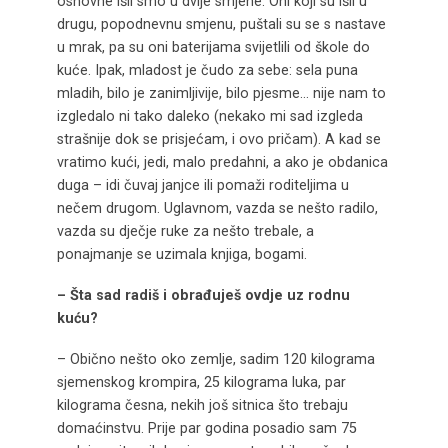
osnovne išli smo u dvije smjene. Oni koji su išli u
drugu, popodnevnu smjenu, puštali su se s nastave
u mrak, pa su oni baterijama svijetlili od škole do
kuće. Ipak, mladost je čudo za sebe: sela puna
mladih, bilo je zanimljivije, bilo pjesme… nije nam to
izgledalo ni tako daleko (nekako mi sad izgleda
strašnije dok se prisjećam, i ovo pričam). A kad se
vratimo kući, jedi, malo predahni, a ako je obdanica
duga – idi čuvaj janjce ili pomaži roditeljima u
nečem drugom. Uglavnom, vazda se nešto radilo,
vazda su dječje ruke za nešto trebale, a
ponajmanje se uzimala knjiga, bogami.
– Šta sad radiš i obrađuješ ovdje uz rodnu
kuću?
– Obično nešto oko zemlje, sadim 120 kilograma
sjemenskog krompira, 25 kilograma luka, par
kilograma česna, nekih još sitnica što trebaju
domaćinstvu. Prije par godina posadio sam 75