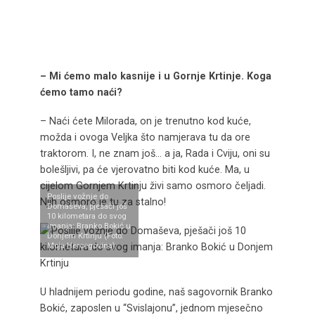
– Mi ćemo malo kasnije i u Gornje Krtinje. Koga
ćemo tamo naći?
– Naći ćete Milorada, on je trenutno kod kuće,
možda i ovoga Veljka što namjerava tu da ore
traktorom. I, ne znam još… a ja, Rada i Cviju, oni su
bolešljivi, pa će vjerovatno biti kod kuće. Ma, u
cijelom Gornjem Krtinju živi samo osmoro čeljadi.
Poslije vožnje do
Njih osmoro je tu za stalno!
Domaševa, pješači još
10 kilometara do svog
imanja: Branko Bokić u
Donjem Krtinju (Foto:
Moja Hercegovina)
U hladnijem periodu godine, naš sagovornik Branko
Bokić, zaposlen u “Svislajonu”, jednom mjesečno