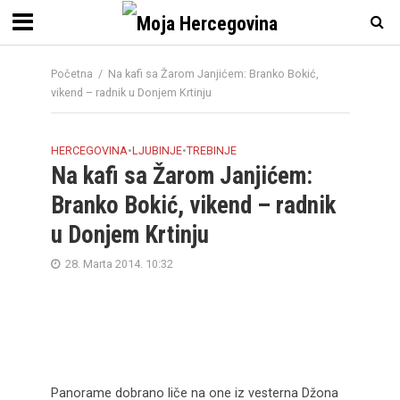
Početna
/
Na kafi sa Žarom Janjićem: Branko Bokić,
vikend – radnik u Donjem Krtinju
HERCEGOVINA
•
LJUBINJE
•
TREBINJE
Na kafi sa Žarom Janjićem:
Branko Bokić, vikend – radnik
u Donjem Krtinju
28. Marta 2014. 10:32
Panorame dobrano liče na one iz vesterna Džona