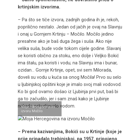
krtinjskim izvorima.
– Pa što se tiče izvora, zadnjih godina ih je, rekoh,
poprilično nestalo. Jedan od jačih je ovaj na Slavnju
i onaj u Gornjem Krtinju – Močilo. Močilo jedino
presahne ako je baš duga žega i suša. Ako nije
velika suša, bude vode tokom cijele godine. Slavanj
se koristi obično za stoku, eno dolje i Veljko Bokić
ima štalu, pa koristi i vodu; na Slavnju ima i bunar,
ozidan… Gornje Krtinje, opet, svi sem Milorada,
doveli su vodu u kuća sa onog Močila! Prvo su selo
u ljubinjskoj opštini koje je imalo svoj mali vodovod.
Ko bi god ovamo došao iz Ljubinja prvi put, baš bi
ga to začudilo, jer i sam znaš kako je Ljubinje
nekada oskudijevalo vodom.
Moja Hercegovina na
izvoru Močilo
– Prema kazivanjima, Bokići su u Krtinje (koje je
prije pripadalo trebinjskoj, pa 1957. pripojeno