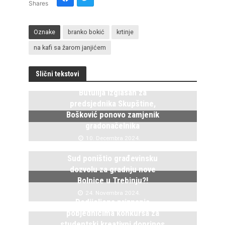
Shares
Oznake
branko bokić
krtinje
na kafi sa žarom janjićem
Slični tekstovi
Butulija izglasan za
predsjednika Skupštine,
Bošković ponovo zamjenik
gradonačelnika
10. Decembra 2024.
Sud poništio građevinsku
dozvolu za gradnju nove
Bolnice u Trebinju?!
24. Novembra 2024.
Dodijeljena priznanja
pobjednicima konkursa za
studentski kreativni doprinos