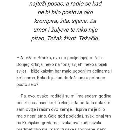
najteži posao, a radio se kad
ne bi bilo poslova oko
krompira, žita, sijena. Za
umor i žuljeve te niko nije
pitao. Težak život. Težački.
– A težaci, Branko, evo do posljednjeg otišli iz
Donjeg Krtinja, neko na “onaj svijet”, neko u bijeli
svijet – bliže kakvim bar malo ugodnijim dolinama i
kotlinama. Kako ti je kad dođeš sam u potpuno
pusto selo?
— Pa, evo, ovako: roditelji su mi ima sedam godina
odselili na Jasen kod Trebinja. Ja od tada dolazim
sam ovdje i radim ovo zemlje… Isprva mi je bilo
malo neprijatno. Gdje god pogledaš, svaki onaj vrh
na Krtinjskim gredama, svaka ova kuća, svaki
predmet oko nje, mami ti neke uspomene, neko