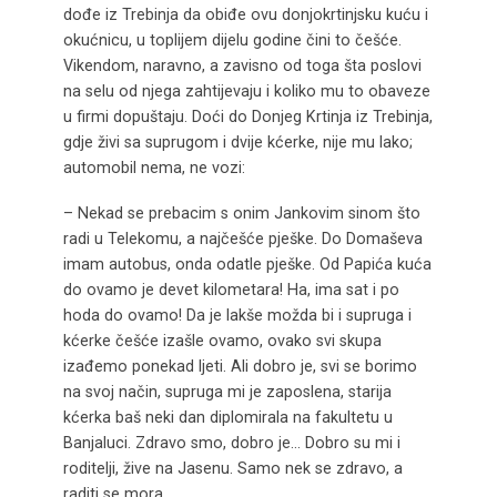
dođe iz Trebinja da obiđe ovu donjokrtinjsku kuću i
okućnicu, u toplijem dijelu godine čini to češće.
Vikendom, naravno, a zavisno od toga šta poslovi
na selu od njega zahtijevaju i koliko mu to obaveze
u firmi dopuštaju. Doći do Donjeg Krtinja iz Trebinja,
gdje živi sa suprugom i dvije kćerke, nije mu lako;
automobil nema, ne vozi:
– Nekad se prebacim s onim Jankovim sinom što
radi u Telekomu, a najčešće pješke. Do Domaševa
imam autobus, onda odatle pješke. Od Papića kuća
do ovamo je devet kilometara! Ha, ima sat i po
hoda do ovamo! Da je lakše možda bi i supruga i
kćerke češće izašle ovamo, ovako svi skupa
izađemo ponekad ljeti. Ali dobro je, svi se borimo
na svoj način, supruga mi je zaposlena, starija
kćerka baš neki dan diplomirala na fakultetu u
Banjaluci. Zdravo smo, dobro je… Dobro su mi i
roditelji, žive na Jasenu. Samo nek se zdravo, a
raditi se mora.