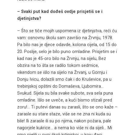
– Svaki put kad dođeš ovdje prisjetiš se i
djetinjstva?
– Što se tiče mojih uspomena iz djetinjstva, reći ću
vam: osnovnu školu sam završio na Žrvnju, 1978.
Pa bilo nas je djece odavde, kolona cijela, od 15 do
20. Poslije, selo je bilo puno omladine. Prisjetim se i
kad nas je 45-oro bilo na Žrvnju, na sijelu, Bez
obzira na to šta se radilo tokom sedmice,
vikendom se išlo na sijelo na Žrvanj, u Gornju i
Donju Ivicu, dolazili smo čak i do Kruševice, pa u
trebinjskoj opštini do Domaševa, Ljubomira…
Svukud. Sijela su bila svake subote, sva sela puna
omladine. Išlo se uveče, a kući bismo stizali pred
zoru!… Ti putevi danas su zarasli, što se ono kaže –
zarasle su stare staze, više se ne zna ni kuda su
bile! Ili zarasle ili su po njima, nakon požara, pale
nagorjele kukrice… a nema ko više ni da sijeli… Mi
smo sijelili u ovoj školi krtinjskoj, u koju đaci,