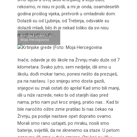
rekosmo, ni nisu ni pošli, a mi je onda, osamdesetih
godina prošlog vijeka, pretvorili u omladinski dom.
Dolazili su od Ljubinja, od Trebinja, odsvakle su
dolazili mladi, bilo ih je nekad toliko da svi nisu
mogli ni ući u salu…
Krtinjske grede (Foto:
Moja Hercegovina
Inače, odavde je do škole na Žrvnju malo duže od 7
kilometara. Svako jutro, sem nedjelje, išli smo u
školu; dođi mokar tamo, ponesi nešto da prezuješ,
pa na nastavu. I po snijegu smo dosta gazili,
snjegovi su znali ostati do aprila! Kad smo bili manji,
išli u niže razrede, neko bi od starijih išao pred
nama, prtio nam put kroz snijeg, pratio nas… Kad bi
bile naročito oštre zime pratilac bi nas čekao na
Žrvnju, pa poslije nastave opet dopratio ovamo.
Morali smo rano ustajati, po mraku, nosili smo
baterije, svijetlili, da ne skrenemo sa staze. U petom