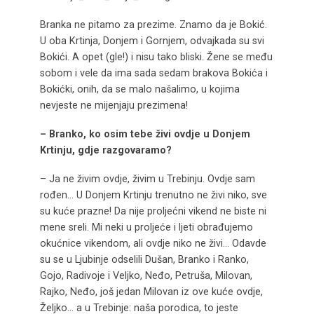
Branka ne pitamo za prezime. Znamo da je Bokić.
U oba Krtinja, Donjem i Gornjem, odvajkada su svi
Bokići. A opet (gle!) i nisu tako bliski. Žene se među
sobom i vele da ima sada sedam brakova Bokića i
Bokićki, onih, da se malo našalimo, u kojima
nevjeste ne mijenjaju prezimena!
– Branko, ko osim tebe živi ovdje u Donjem
Krtinju, gdje razgovaramo?
– Ja ne živim ovdje, živim u Trebinju. Ovdje sam
rođen… U Donjem Krtinju trenutno ne živi niko, sve
su kuće prazne! Da nije proljećni vikend ne biste ni
mene sreli. Mi neki u proljeće i ljeti obrađujemo
okućnice vikendom, ali ovdje niko ne živi… Odavde
su se u Ljubinje odselili Dušan, Branko i Ranko,
Gojo, Radivoje i Veljko, Neđo, Petruša, Milovan,
Rajko, Neđo, još jedan Milovan iz ove kuće ovdje,
Željko… a u Trebinje: naša porodica, to jeste