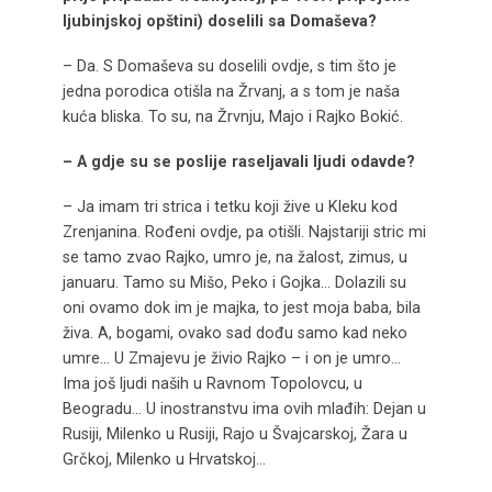
ljubinjskoj opštini) doselili sa Domaševa?
– Da. S Domaševa su doselili ovdje, s tim što je
jedna porodica otišla na Žrvanj, a s tom je naša
kuća bliska. To su, na Žrvnju, Majo i Rajko Bokić.
– A gdje su se poslije raseljavali ljudi odavde?
– Ja imam tri strica i tetku koji žive u Kleku kod
Zrenjanina. Rođeni ovdje, pa otišli. Najstariji stric mi
se tamo zvao Rajko, umro je, na žalost, zimus, u
januaru. Tamo su Mišo, Peko i Gojka… Dolazili su
oni ovamo dok im je majka, to jest moja baba, bila
živa. A, bogami, ovako sad dođu samo kad neko
umre… U Zmajevu je živio Rajko – i on je umro…
Ima još ljudi naših u Ravnom Topolovcu, u
Beogradu… U inostranstvu ima ovih mlađih: Dejan u
Rusiji, Milenko u Rusiji, Rajo u Švajcarskoj, Žara u
Grčkoj, Milenko u Hrvatskoj…