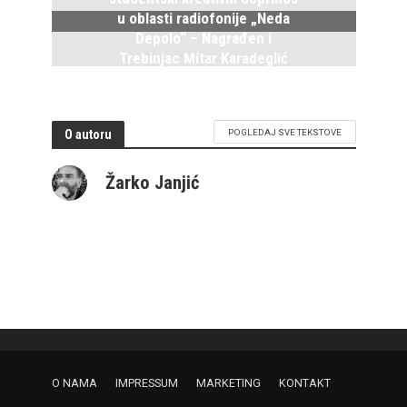
u oblasti radiofonije „Neda
Depolo“ – Nagrađen i
Trebinjac Mitar Karadeglić
2. Novembra 2024.
O autoru
POGLEDAJ SVE TEKSTOVE
Žarko Janjić
O NAMA
IMPRESSUM
MARKETING
KONTAKT