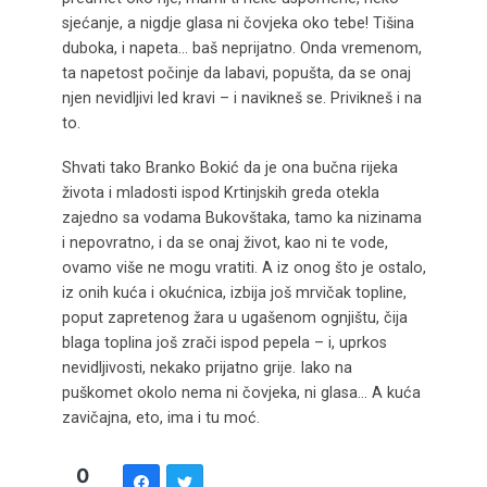
sjećanje, a nigdje glasa ni čovjeka oko tebe! Tišina
duboka, i napeta… baš neprijatno. Onda vremenom,
ta napetost počinje da labavi, popušta, da se onaj
njen nevidljivi led kravi – i navikneš se. Privikneš i na
to.
Shvati tako Branko Bokić da je ona bučna rijeka
života i mladosti ispod Krtinjskih greda otekla
zajedno sa vodama Bukovštaka, tamo ka nizinama
i nepovratno, i da se onaj život, kao ni te vode,
ovamo više ne mogu vratiti. A iz onog što je ostalo,
iz onih kuća i okućnica, izbija još mrvičak topline,
poput zapretenog žara u ugašenom ognjištu, čija
blaga toplina još zrači ispod pepela – i, uprkos
nevidljivosti, nekako prijatno grije. Iako na
puškomet okolo nema ni čovjeka, ni glasa… A kuća
zavičajna, eto, ima i tu moć.
0