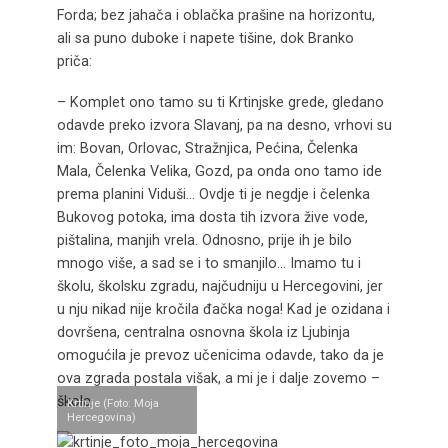
Forda; bez jahača i oblačka prašine na horizontu,
ali sa puno duboke i napete tišine, dok Branko
priča:
– Komplet ono tamo su ti Krtinjske grede, gledano
odavde preko izvora Slavanj, pa na desno, vrhovi su
im: Bovan, Orlovac, Stražnjica, Pećina, Čelenka
Mala, Čelenka Velika, Gozd, pa onda ono tamo ide
prema planini Viduši… Ovdje ti je negdje i čelenka
Bukovog potoka, ima dosta tih izvora žive vode,
pištalina, manjih vrela. Odnosno, prije ih je bilo
mnogo više, a sad se i to smanjilo… Imamo tu i
školu, školsku zgradu, najčudniju u Hercegovini, jer
u nju nikad nije kročila đačka noga! Kad je ozidana i
dovršena, centralna osnovna škola iz Ljubinja
omogućila je prevoz učenicima odavde, tako da je
ova zgrada postala višak, a mi je i dalje zovemo –
škola.
Krtinje (Foto: Moja
Hercegovina)