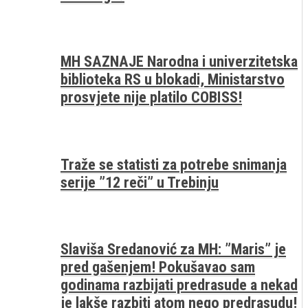
MH SAZNAJE Narodna i univerzitetska
biblioteka RS u blokadi, Ministarstvo
prosvjete nije platilo COBISS!
Traže se statisti za potrebe snimanja
serije ”12 reči” u Trebinju
Slaviša Sredanović za MH: ”Maris” je
pred gašenjem! Pokušavao sam
godinama razbijati predrasude a nekad
je lakše razbiti atom nego predrasudu!