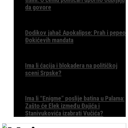
da govore
Dodikov jahač Apokalipse: Prah i pepeo
Đokićevih mandata
Ima li ćacija i blokadera na političkoj
sceni Srpske?
Ima li “Enigme” poslije batina u Palama:
Zašto će Elek između Đajića i
Stanivukovića izabrati Vučića?