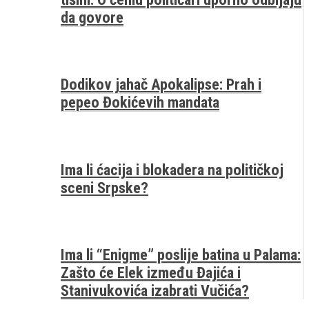
da govore
Dodikov jahač Apokalipse: Prah i
pepeo Đokićevih mandata
Ima li ćacija i blokadera na političkoj
sceni Srpske?
Ima li “Enigme” poslije batina u Palama:
Zašto će Elek između Đajića i
Stanivukovića izabrati Vučića?