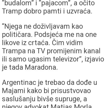
“budalom” i “pajacom”, a očito
Tramp dobro pamti i uzvraća.
“Njega ne doživljavam kao
političara. Podsjeća me na one
likove iz crtaća. Čim vidim
Trampa na TV promijenim kanal
ili samo ugasim televizor”, izjavio
je tada Maradona.
Argentinac je trebao da dođe u
Majami kako bi prisustvovao
saslušanju bivše supruge, a
njegov advokat Matias Morla