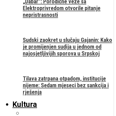
„Dabar“: Porodične veze sa
Elektroprivredom otvorile pitanje
nepristrasnosti
Sudski zaokret u slučaju Gajanin: Kako
je promijenjen sudija u jednom od
najosjetljivijih sporova u Srpskoj
Tilava zatrpana otpadom, institucije
nijeme: Sedam mjeseci bez sankcija i
rješenja
Kultura