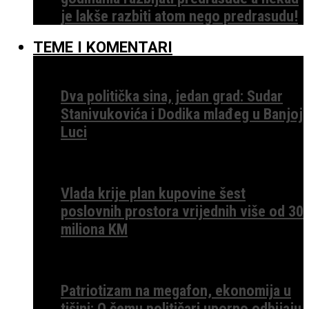
je lakše razbiti atom nego predrasudu!
TEME I KOMENTARI
Dva politička sina, jedan grad: Sudar
Stanivukovića i Dodika mlađeg u Banjoj
Luci
Vlada krije plan kupovine šest
poslovnih prostora vrijednih više od 30
miliona KM
Patriotizam na megafon, ekonomija u
tišini: O čemu političari uporno odbijaju