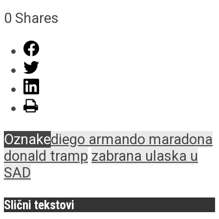
0
Shares
Oznake
diego armando maradona
donald tramp
zabrana ulaska u
SAD
Slični tekstovi