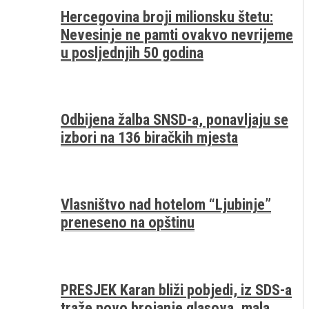
Hercegovina broji milionsku štetu:
Nevesinje ne pamti ovakvo nevrijeme
u posljednjih 50 godina
Odbijena žalba SNSD-a, ponavljaju se
izbori na 136 biračkih mjesta
Vlasništvo nad hotelom “Ljubinje”
preneseno na opštinu
PRESJEK Karan bliži pobjedi, iz SDS-a
traže novo brojanje glasova, mala