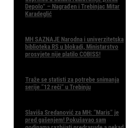
Depolo“ – Nagrađen i Trebinjac Mitar
Karadeglić
MH SAZNAJE Narodna i univerzitetska
biblioteka RS u blokadi, Ministarstvo
prosvjete nije platilo COBISS!
Traže se statisti za potrebe snimanja
serije ”12 reči” u Trebinju
Slaviša Sredanović za MH: ”Maris” je
pred gašenjem! Pokušavao sam
godinama razbijati predrasude a nekad