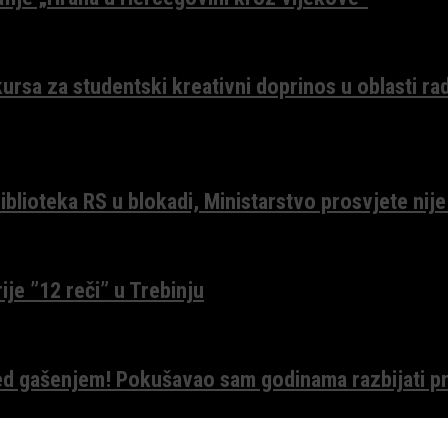
ursa za studentski kreativni doprinos u oblasti ra
lioteka RS u blokadi, Ministarstvo prosvjete nije
ije ”12 reči” u Trebinju
red gašenjem! Pokušavao sam godinama razbijati pr