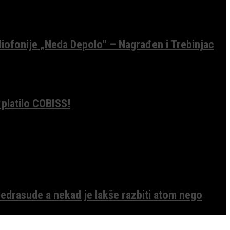
diofonije „Neda Depolo“ – Nagrađen i Trebinjac
 platilo COBISS!
edrasude a nekad je lakše razbiti atom nego