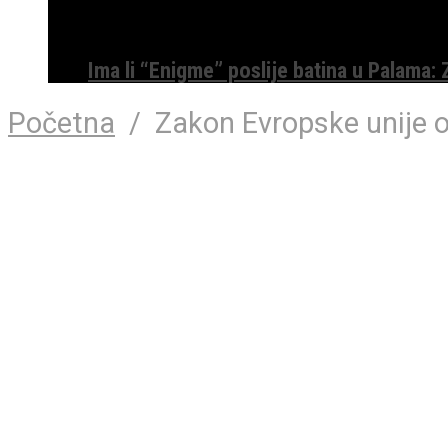
Ima li “Enigme” poslije batina u Palama:
Početna
/
Zakon Evropske unije o