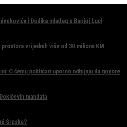
anivukovića i Dodika mlađeg u Banjoj Luci
 prostora vrijednih više od 30 miliona KM
ini: O čemu političari uporno odbijaju da govore
 Đokićevih mandata
ceni Srpske?