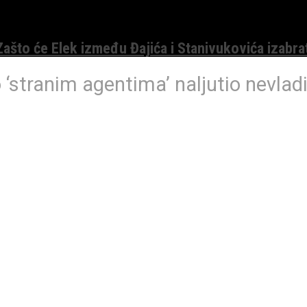
 Zašto će Elek između Đajića i Stanivukovića izabra
 ‘stranim agentima’ naljutio nevlad