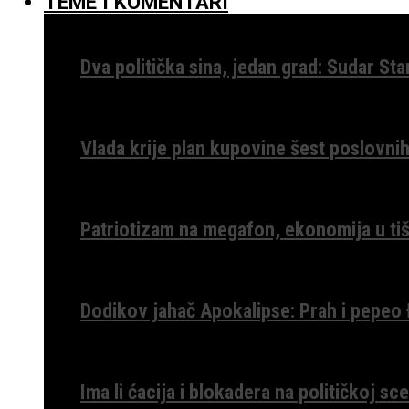
TEME I KOMENTARI
Dva politička sina, jedan grad: Sudar St
Vlada krije plan kupovine šest poslovnih
Patriotizam na megafon, ekonomija u tiš
Dodikov jahač Apokalipse: Prah i pepeo
Ima li ćacija i blokadera na političkoj s