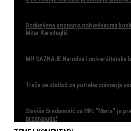
Dodijeljena priznanja pobjednicima konk
Mitar Karadeglić
MH SAZNAJE Narodna i univerzitetska bib
Traže se statisti za potrebe snimanja ser
Slaviša Sredanović za MH: ”Maris” je p
predrasudu!