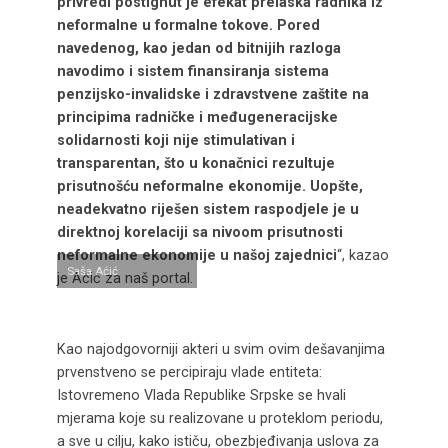
privredi postignut je efekat prelaska radnika iz
neformalne u formalne tokove. Pored
navedenog, kao jedan od bitnijih razloga
navodimo i sistem finansiranja sistema
penzijsko-invalidske i zdravstvene zaštite na
principima radničke i međugeneracijske
solidarnosti koji nije stimulativan i
transparentan, što u konačnici rezultuje
prisutnošću neformalne ekonomije. Uopšte,
neadekvatno riješen sistem raspodjele je u
direktnoj korelaciji sa nivoom prisutnosti
neformalne ekonomije u našoj zajednici
“, kazao
Saša Aćić
je Aćić za naš portal.
Kao najodgovorniji akteri u svim ovim dešavanjima
prvenstveno se percipiraju vlade entiteta:
Istovremeno Vlada Republike Srpske se hvali
mjerama koje su realizovane u proteklom periodu,
a sve u cilju, kako ističu, obezbjeđivanja uslova za