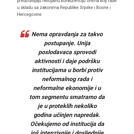
predstavljaju nelojalnu konkurenciju onima koji rade
u skladu sa zakonima Republike Srpske i Bosne i
Hercegovine.
Nema opravdanja za takvo
postupanje.
Unija
poslodavaca
s
provodi
aktivnosti i daje podršku
institucijama u borbi protiv
neformalnog rada i
neformalne ekonomije i u
tom segmentu smatramo da
je u proteklih nekoliko
godina učinjen napredak.
Očekujemo od institucija da
još intenzivnije i dosljednije