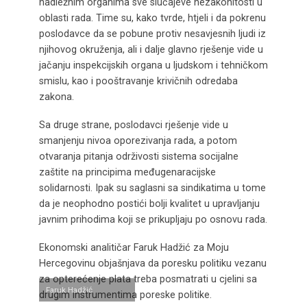
nadležnim organima sve slučajeve nezakonitosti u
oblasti rada. Time su, kako tvrde, htjeli i da pokrenu
poslodavce da se pobune protiv nesavjesnih ljudi iz
njihovog okruženja, ali i dalje glavno rješenje vide u
jačanju inspekcijskih organa u ljudskom i tehničkom
smislu, kao i pooštravanje krivičnih odredaba
zakona.
Sa druge strane, poslodavci rješenje vide u
smanjenju nivoa oporezivanja rada, a potom
otvaranja pitanja održivosti sistema socijalne
zaštite na principima međugenaracijske
solidarnosti. Ipak su saglasni sa sindikatima u tome
da je neophodno postići bolji kvalitet u upravljanju
javnim prihodima koji se prikupljaju po osnovu rada.
Ekonomski analitičar Faruk Hadžić za Moju
Hercegovinu objašnjava da poresku politiku vezanu
za opterećenje plata treba posmatrati u cjelini sa
Faruk Hadžić
drugim instrumentima poreske politike.