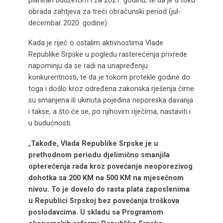
obrada zahtjeva za treći obračunski period (jul-
decembar 2020. godine).
Kada je riječ o ostalim aktivnostima Vlade
Republike Srpske u pogledu rasterećenja privrede
napominju da se radi na unapređenju
konkurentnosti, te da je tokom protekle godine do
toga i došlo kroz određena zakonska rješenja čime
su smanjena ili ukinuta pojedina neporeska davanja
i takse, a što će se, po njihovim riječima, nastaviti i
u budućnosti.
„
Takođe, Vlada Republike Srpske je u
prethodnom periodu djelimično smanj
ila
opterećenja rada kroz povećanje neoporezivog
dohotka sa 200 KM na 500 KM na mjesečnom
nivou
. To je dovelo do rasta
plat
a
zaposlenima
u Republici Srpskoj bez povećanja troškova
poslodavcima. U skladu sa Programom