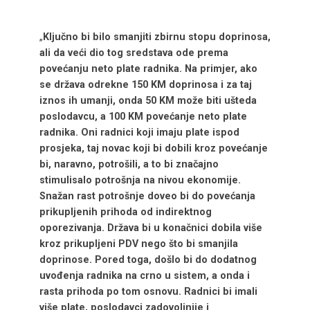
„
K
ljučno bi bilo smanjiti zbirnu stopu doprinosa,
ali da veći dio tog
sredstava
o
de prema
povećanju neto plate radnika.
Na primjer,
ako
se država odrekne 150 KM doprinosa
i
za taj
iznos
ih umanji
,
onda
50 KM može biti ušteda
poslodavcu, a 100 KM povećanje neto plate
radnika. Oni radnici koji imaju plate
ispod
prosjeka
, taj novac koji bi dobili kroz povećanje
bi
,
naravno
,
potrošili,
a to bi
značajno
stimulisal
o
potrošnja na nivou ekonomije.
Snažan
rast potrošnje
doveo bi
do po
većanja
prikupljenih prihoda od indirektnog
oporezivanja.
D
ržava bi u konačnici dobila više
kroz prikupljeni PDV nego što bi smanjila
doprinose. Pored toga, došlo bi do dodatnog
uvođenja radnika na crno u sistem,
a onda i
rasta
prihoda
p
o tom osnovu. Radnici bi imali
v
iše
plate, poslodavci zadovoljnije i