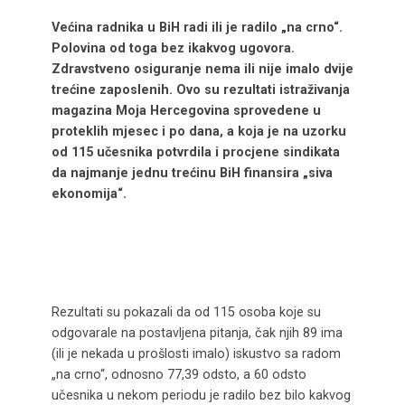
Većina radnika u BiH radi ili je radilo „na crno“
.
Polovina od toga bez ikakvog ugovora.
Zdravstveno osiguranje nema ili nije imalo dvije
trećine zaposlenih. Ovo su rezultati istraživanja
magazina Moja Hercegovina sproveden
e
u
proteklih mjesec i po dana
, a koja je na uzorku
od 115 učesnika potvrdila i procjene sindikata
da
najmanje
jednu trećinu BiH
finansira
„siva
ekonomija“
.
Rezultati su pokazali da od 115 osoba koje su
odgovarale na postavljena pitanja, čak njih 89 ima
(ili je nekada u prošlosti imalo) iskustvo sa radom
„na crno“, odnosno 77,39 odsto, a 60 odsto
učesnika u nekom periodu je radilo bez bilo kakvog