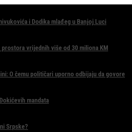
anivukovića i Dodika mlađeg u Banjoj Luci
 prostora vrijednih više od 30 miliona KM
ini: O čemu političari uporno odbijaju da govore
 Đokićevih mandata
ceni Srpske?