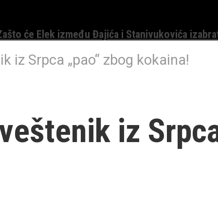
 Zašto će Elek između Đajića i Stanivukovića izabra
 iz Srpca „pao“ zbog kokaina!
štenik iz Srpca