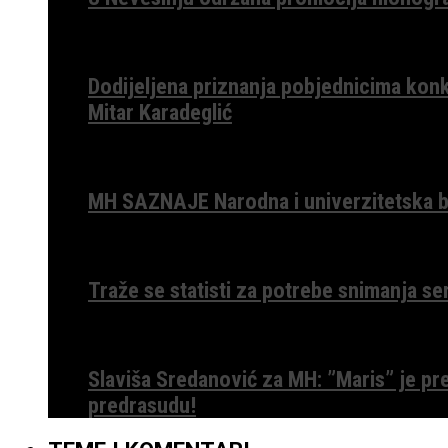
Dodijeljena priznanja pobjednicima konk
Mitar Karadeglić
MH SAZNAJE Narodna i univerzitetska bib
Traže se statisti za potrebe snimanja ser
Slaviša Sredanović za MH: ”Maris” je p
predrasudu!