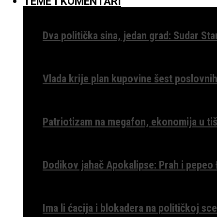
TEME I KOMENTARI
Dva politička sina, jedan grad: Sudar St
Vlada krije plan kupovine šest poslovnih
Patriotizam na megafon, ekonomija u tiš
Dodikov jahač Apokalipse: Prah i pepeo
Ima li ćacija i blokadera na političkoj s