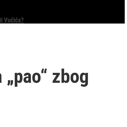
ti Vučića?
 „pao“ zbog