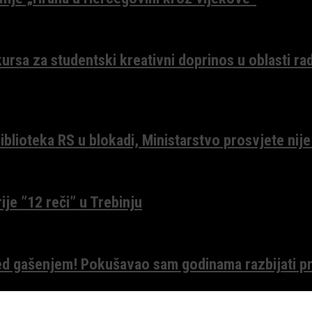
ursa za studentski kreativni doprinos u oblasti ra
lioteka RS u blokadi, Ministarstvo prosvjete nije
ije ”12 reči” u Trebinju
red gašenjem! Pokušavao sam godinama razbijati pr