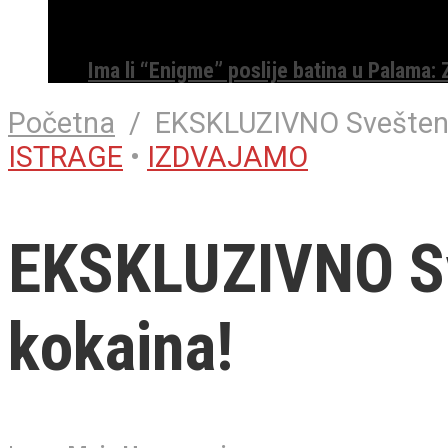
Ima li “Enigme” poslije batina u Palama:
Početna
/
EKSKLUZIVNO Sveštenik
ISTRAGE
•
IZDVAJAMO
EKSKLUZIVNO Sve
kokaina!