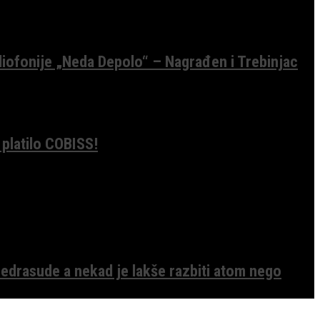
diofonije „Neda Depolo“ – Nagrađen i Trebinjac
 platilo COBISS!
edrasude a nekad je lakše razbiti atom nego