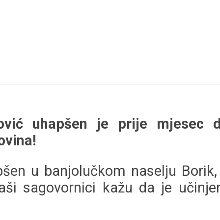
ović uhapšen je prije mjesec 
ovina!
šen u banjolučkom naselju Borik, a
aši sagovornici kažu da je učinje