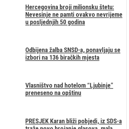
Hercegovina broji milionsku štetu:
Nevesinje ne pamti ovakvo nevrijeme
u posljednjih 50 godina
Odbijena žalba SNSD-a, ponavljaju se
izbori na 136 biračkih mjesta
Vlasništvo nad hotelom “Ljubinje”
preneseno na opštinu
PRESJEK Karan bliži pobjedi, iz SDS-a
traže novo brojanje glasova, mala