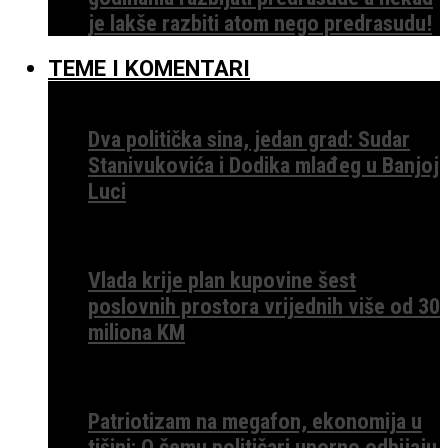
je lakše razbiti atom nego predrasudu!
TEME I KOMENTARI
Dva politička sina, jedan grad: Sudar
Stanivukovića i Dodika mlađeg u Banjoj
Luci
Vlada krije plan kupovine šest
poslovnih prostora vrijednih više od 30
miliona KM
Patriotizam na megafon, ekonomija u
tišini: O čemu političari uporno odbijaju