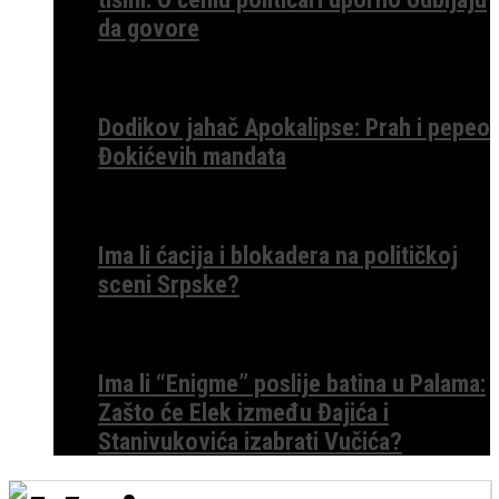
da govore
Dodikov jahač Apokalipse: Prah i pepeo
Đokićevih mandata
Ima li ćacija i blokadera na političkoj
sceni Srpske?
Ima li “Enigme” poslije batina u Palama:
Zašto će Elek između Đajića i
Stanivukovića izabrati Vučića?