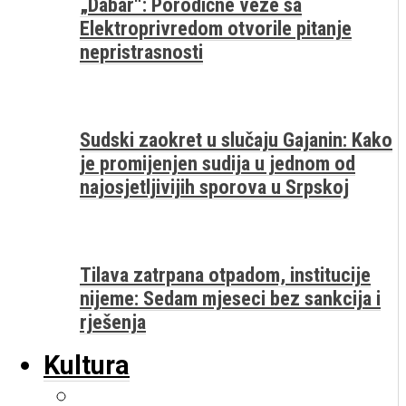
„Dabar“: Porodične veze sa
Elektroprivredom otvorile pitanje
nepristrasnosti
Sudski zaokret u slučaju Gajanin: Kako
je promijenjen sudija u jednom od
najosjetljivijih sporova u Srpskoj
Tilava zatrpana otpadom, institucije
nijeme: Sedam mjeseci bez sankcija i
rješenja
Kultura