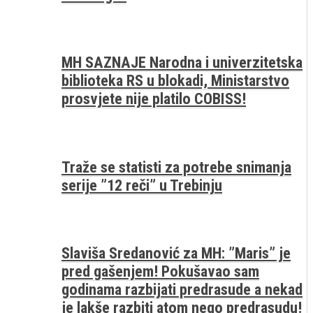
MH SAZNAJE Narodna i univerzitetska
biblioteka RS u blokadi, Ministarstvo
prosvjete nije platilo COBISS!
Traže se statisti za potrebe snimanja
serije ”12 reči” u Trebinju
Slaviša Sredanović za MH: ”Maris” je
pred gašenjem! Pokušavao sam
godinama razbijati predrasude a nekad
je lakše razbiti atom nego predrasudu!