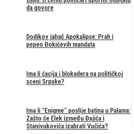
da govore
Dodikov jahač Apokalipse: Prah i
pepeo Đokićevih mandata
Ima li ćacija i blokadera na političkoj
sceni Srpske?
Ima li “Enigme” poslije batina u Palama:
Zašto će Elek između Đajića i
Stanivukovića izabrati Vučića?