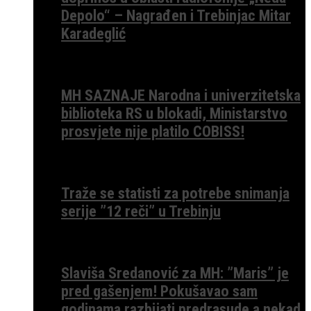
Depolo“ – Nagrađen i Trebinjac Mitar
Karadeglić
MH SAZNAJE Narodna i univerzitetska
biblioteka RS u blokadi, Ministarstvo
prosvjete nije platilo COBISS!
Traže se statisti za potrebe snimanja
serije ”12 reči” u Trebinju
Slaviša Sredanović za MH: ”Maris” je
pred gašenjem! Pokušavao sam
godinama razbijati predrasude a nekad