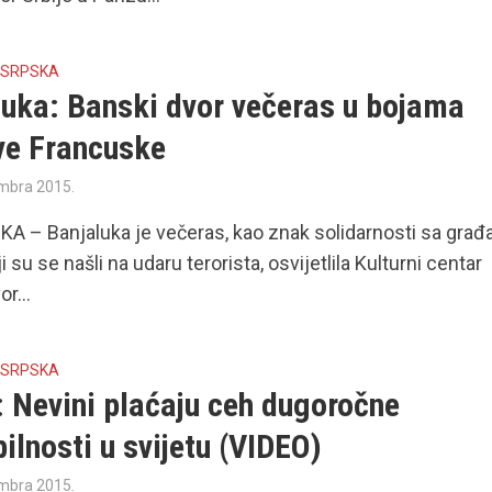
 SRPSKA
luka: Banski dvor večeras u bojama
ve Francuske
mbra 2015.
 – Banjaluka je večeras, kao znak solidarnosti sa gra
i su se našli na udaru terorista, osvijetlila Kulturni centar
r...
 SRPSKA
: Nevini plaćaju ceh dugoročne
ilnosti u svijetu (VIDEO)
mbra 2015.