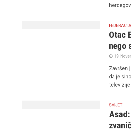
hercegova
FEDERACIJ
Otac 
nego 
19. Nove
Završen j
da je sin
televizije
SVIJET
Asad:
zvanič