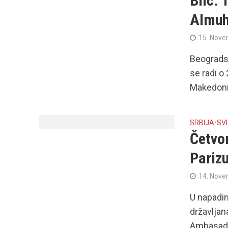
Blic: 
Almu
15. Nove
Beogradski
se radi o
Makedonij
SRBIJA
•
SV
Četvo
Pariz
14. Nove
U napadim
državljana
Ambasador