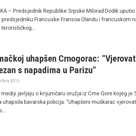
A – Predsjednik Republike Srpske Milorad Dodik uputio 
 predsjedniku Francuske Fransoa Olandu i francuskom n
erorističkog...
mačkoj uhapšen Crnogorac: “Vjerova
vezan s napadima u Parizu”
mbra 2015.
mediji javljaju o krijumčaru oružja iz Crne Gore kojeg je 5
uhapsila bavarska policija. “Uhapšeni muškarac vjerovat
...