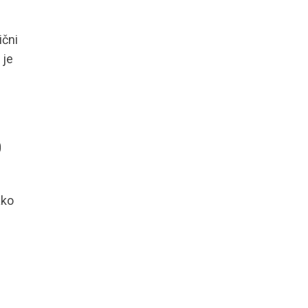
ični
 je
D
ako