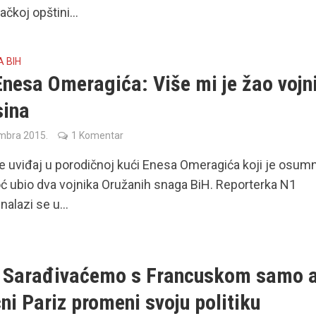
čkoj opštini...
A BIH
Enesa Omeragića: Više mi je žao vojn
sina
mbra 2015.
1 Komentar
e uviđaj u porodičnoj kući Enesa Omeragića koji je osum
oć ubio dva vojnika Oružanih snaga BiH. Reporterka N1
 nalazi se u...
 Sarađivaćemo s Francuskom samo 
ni Pariz promeni svoju politiku