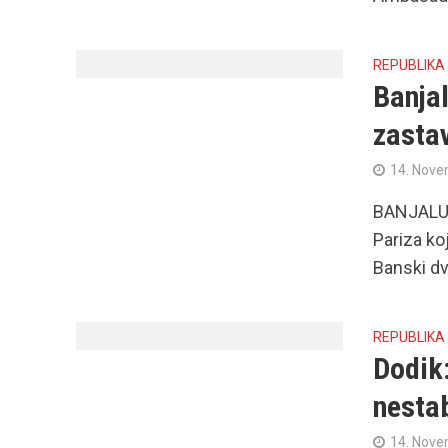
REPUBLIKA
Banja
zasta
14. Nove
BANJALUKA
Pariza koj
Banski dvo
REPUBLIKA
Dodik
nestab
14. Nove