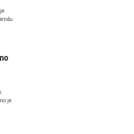
je
arodu
tno
.
no je