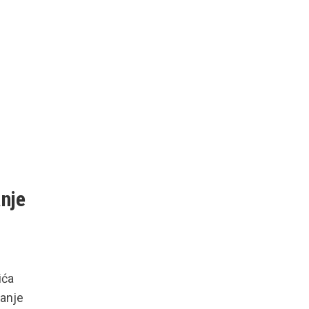
e
nje
ića
canje