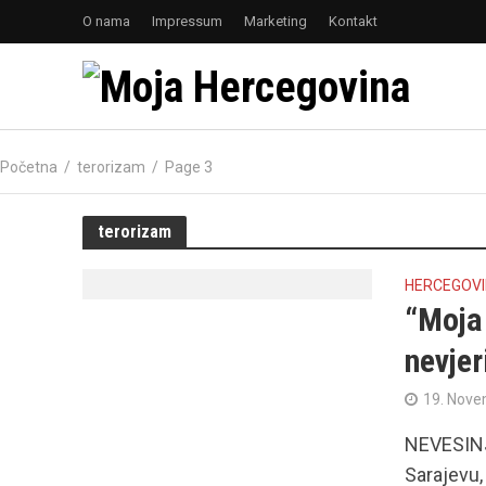
O nama
Impressum
Marketing
Kontakt
Početna
/
terorizam
/
Page 3
terorizam
HERCEGOV
“Moja
nevje
19. Nove
NEVESINJE
Sarajevu,