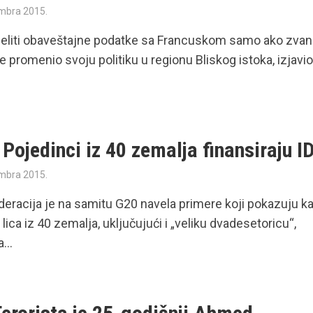
mbra 2015.
 deliti obaveštajne podatke sa Francuskom samo ako zvan
e promenio svoju politiku u regionu Bliskog istoka, izjavio
 Pojedinci iz 40 zemalja finansiraju I
mbra 2015.
eracija je na samitu G20 navela primere koji pokazuju k
 lica iz 40 zemalja, uključujući i „veliku dvadesetoricu“,
...