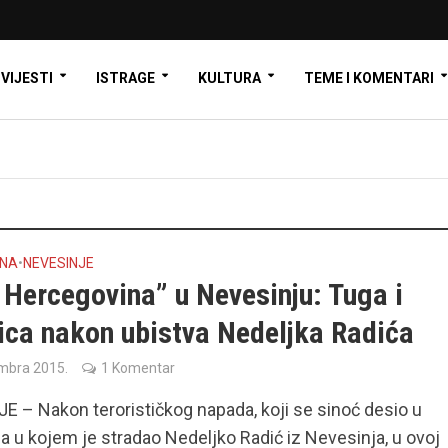
VIJESTI
ISTRAGE
KULTURA
TEME I KOMENTARI
INA
•
NEVESINJE
 Hercegovina” u Nevesinju: Tuga i
rica nakon ubistva Nedeljka Radića
mbra 2015.
1 Komentar
 – Nakon terorističkog napada, koji se sinoć desio u
 a u kojem je stradao Nedeljko Radić iz Nevesinja, u ovoj