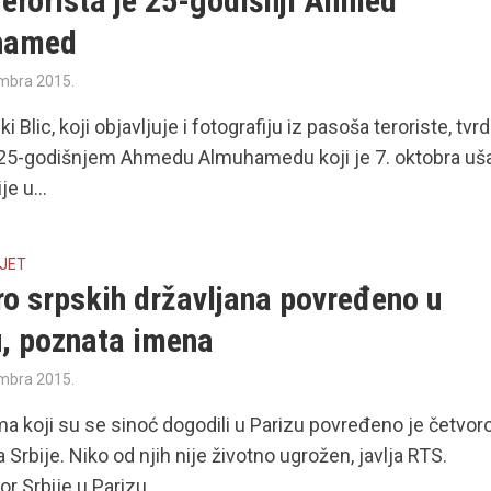
Terorista je 25-godišnji Ahmed
hamed
mbra 2015.
 Blic, koji objavljuje i fotografiju iz pasoša teroriste, tvrd
 25-godišnjem Ahmedu Almuhamedu koji je 7. oktobra uša
e u...
IJET
ro srpskih državljana povređeno u
u, poznata imena
mbra 2015.
a koji su se sinoć dogodili u Parizu povređeno je četvor
 Srbije. Niko od njih nije životno ugrožen, javlja RTS.
 Srbije u Parizu...