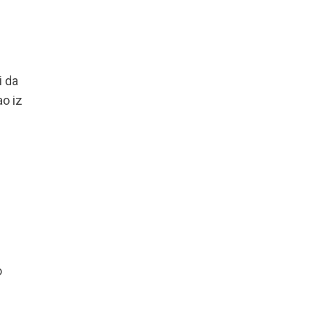
i da
o iz
o