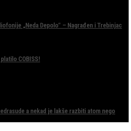
diofonije „Neda Depolo“ – Nagrađen i Trebinjac
 platilo COBISS!
edrasude a nekad je lakše razbiti atom nego