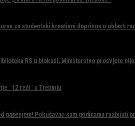
ursa za studentski kreativni doprinos u oblasti ra
lioteka RS u blokadi, Ministarstvo prosvjete nije
ije ”12 reči” u Trebinju
red gašenjem! Pokušavao sam godinama razbijati pr