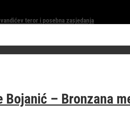
evandićev teror i posebna zasjedanja
je Bojanić – Bronzana m