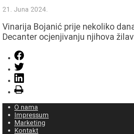
21. Juna 2024.
Vinarija Bojanić prije nekoliko d
Decanter ocjenjivanju njihova žilav
O nama
Impressum
Marketing
Kontakt