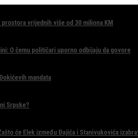
 prostora vrijednih više od 30 miliona KM
ini: O čemu političari uporno odbijaju da govore
 Đokićevih mandata
ceni Srpske?
 Zašto će Elek između Đajića i Stanivukovića izabra