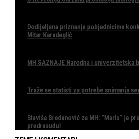
Dodijeljena priznanja pobjednicima konk
Mitar Karadeglić
MH SAZNAJE Narodna i univerzitetska bib
Traže se statisti za potrebe snimanja ser
Slaviša Sredanović za MH: ”Maris” je p
predrasudu!