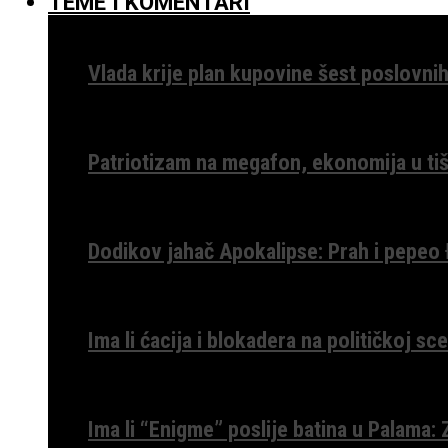
TEME I KOMENTARI
Vlada krije plan kupovine šest poslovnih
Patriotizam na megafon, ekonomija u tiš
Dodikov jahač Apokalipse: Prah i pepeo
Ima li ćacija i blokadera na političkoj s
Ima li “Enigme” poslije batina u Palama: