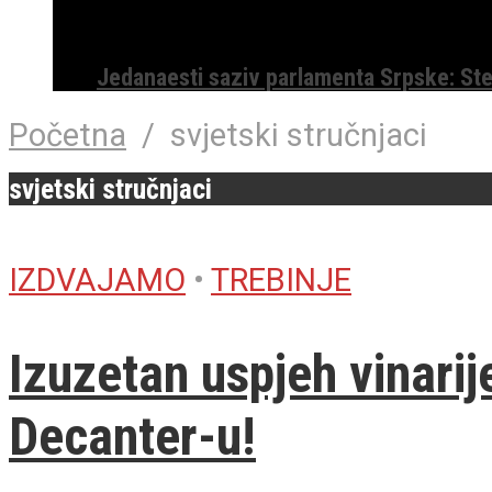
Jedanaesti saziv parlamenta Srpske: St
Početna
/
svjetski stručnjaci
svjetski stručnjaci
IZDVAJAMO
•
TREBINJE
Izuzetan uspjeh vinari
Decanter-u!