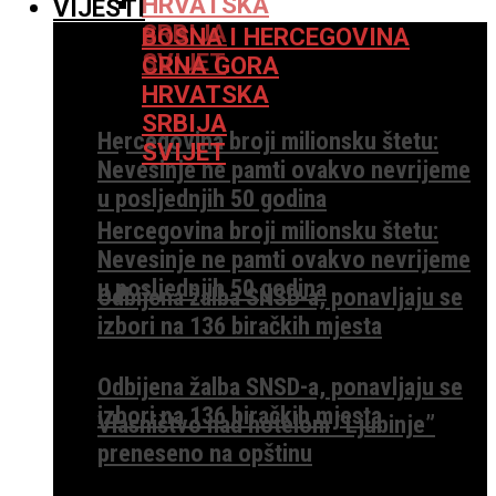
HRVATSKA
VIJESTI
SRBIJA
BOSNA I HERCEGOVINA
SVIJET
CRNA GORA
HRVATSKA
SRBIJA
Hercegovina broji milionsku štetu:
SVIJET
Nevesinje ne pamti ovakvo nevrijeme
u posljednjih 50 godina
Hercegovina broji milionsku štetu:
Nevesinje ne pamti ovakvo nevrijeme
u posljednjih 50 godina
Odbijena žalba SNSD-a, ponavljaju se
izbori na 136 biračkih mjesta
Odbijena žalba SNSD-a, ponavljaju se
izbori na 136 biračkih mjesta
Vlasništvo nad hotelom “Ljubinje”
preneseno na opštinu