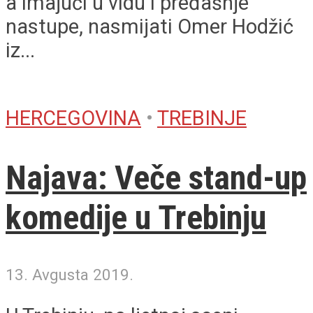
a imajući u vidu i pređašnje
nastupe, nasmijati Omer Hodžić
iz...
HERCEGOVINA
•
TREBINJE
Najava: Veče stand-up
komedije u Trebinju
13. Avgusta 2019.