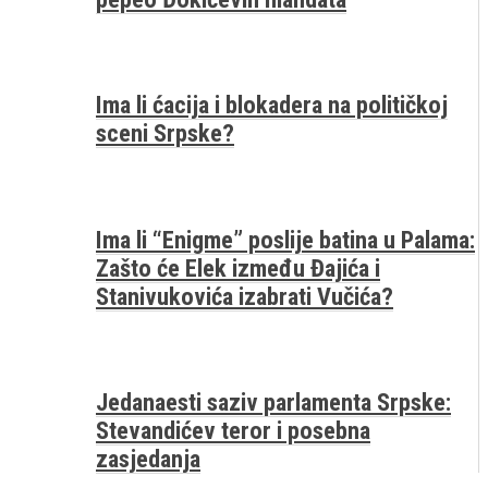
Ima li ćacija i blokadera na političkoj
sceni Srpske?
Ima li “Enigme” poslije batina u Palama:
Zašto će Elek između Đajića i
Stanivukovića izabrati Vučića?
Jedanaesti saziv parlamenta Srpske:
Stevandićev teror i posebna
zasjedanja