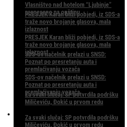
Vlasništvo nad hotelom “Ljubinje”
preneseno na opštinu
PRESJEK Karan bliži pobjedi, iz SDS-a
traže novo brojanje glasova, mala
izlaznost
PRESJEK Karan bliži pobjedi, iz SDS-a
traže novo brojanje glasova, mala
izlaznost
SDS-ov načelnik prelazi u SNSD:
Poznat po presretanju auta i
premlaćivanju vozača
SDS-ov načelnik prelazi u SNSD:
Poznat po presretanju auta i
premlaćivanju vozača
Za svaki slučaj: SP potvrdila podršku
Miličeviću, Đokić u prvom redu
ISTRAGE
Za svaki slučaj: SP potvrdila podršku
Miličeviću, Đokić u prvom redu