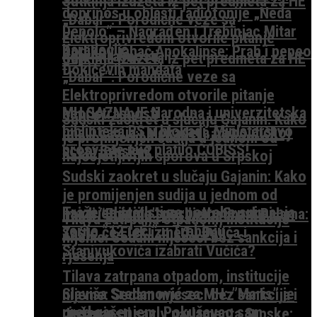
Sutkinja izuzeta iz pet predmeta za HE
doprinos u oblasti radiofonije „Neda
„Dabar“: Porodične veze sa
Depolo“ – Nagrađen i Trebinjac Mitar
Elektroprivredom otvorile pitanje
Karadeglić
Dodikov jahač Apokalipse: Prah i pepeo
nepristrasnosti
Sutkinja izuzeta iz pet predmeta za HE
Đokićevih mandata
„Dabar“: Porodične veze sa
Elektroprivredom otvorile pitanje
MH SAZNAJE Narodna i univerzitetska
nepristrasnosti
Sudski zaokret u slučaju Gajanin: Kako
biblioteka RS u blokadi, Ministarstvo
Ima li ćacija i blokadera na političkoj
je promijenjen sudija u jednom od
prosvjete nije platilo COBISS!
sceni Srpske?
najosjetljivijih sporova u Srpskoj
Sudski zaokret u slučaju Gajanin: Kako
je promijenjen sudija u jednom od
Traže se statisti za potrebe snimanja
najosjetljivijih sporova u Srpskoj
Ima li “Enigme” poslije batina u Palama:
Tilava zatrpana otpadom, institucije
serije ”12 reči” u Trebinju
Zašto će Elek između Đajića i
nijeme: Sedam mjeseci bez sankcija i
Stanivukovića izabrati Vučića?
rješenja
Tilava zatrpana otpadom, institucije
Slaviša Sredanović za MH: ”Maris” je
nijeme: Sedam mjeseci bez sankcija i
pred gašenjem! Pokušavao sam
rješenja
Jedanaesti saziv parlamenta Srpske: