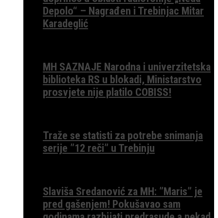
Depolo“ – Nagrađen i Trebinjac Mitar
Karadeglić
MH SAZNAJE Narodna i univerzitetska
biblioteka RS u blokadi, Ministarstvo
prosvjete nije platilo COBISS!
Traže se statisti za potrebe snimanja
serije ”12 reči” u Trebinju
Slaviša Sredanović za MH: ”Maris” je
pred gašenjem! Pokušavao sam
godinama razbijati predrasude a nekad