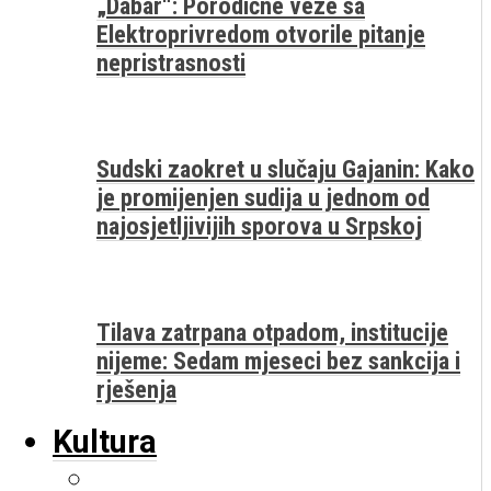
„Dabar“: Porodične veze sa
Elektroprivredom otvorile pitanje
nepristrasnosti
Sudski zaokret u slučaju Gajanin: Kako
je promijenjen sudija u jednom od
najosjetljivijih sporova u Srpskoj
Tilava zatrpana otpadom, institucije
nijeme: Sedam mjeseci bez sankcija i
rješenja
Kultura