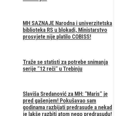
MH SAZNAJE Narodna i univerzitetska
biblioteka RS u blokadi, Ministarstvo
prosvjete nije platilo COBISS!
Traže se statisti za potrebe snimanja
serije ”12 reči” u Trebinju
Slaviša Sredanović za MH: ”Maris” je
pred gašenjem! Pokušavao sam
godinama razbijati predrasude a nekad
je lakše razbiti atom nego predrasudu!