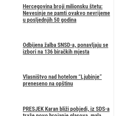
Hercegovina broji milionsku štetu:
Nevesinje ne pamti ovakvo nevrijeme
u posljednjih 50 godina
Odbijena žalba SNSD-a, ponavljaju se
izbori na 136 biračkih mjesta
Vlasništvo nad hotelom “Ljubinje”
preneseno na opštinu
PRESJEK Karan bliži pobjedi, iz SDS-a
traže novo brojanje glasova, mala