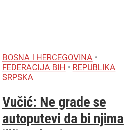
BOSNA I HERCEGOVINA
•
FEDERACIJA BIH
•
REPUBLIKA
SRPSKA
Vučić: Ne grade se
autoputevi da bi njima
išli tenkovi
11. Septembra 2016.
Predsjednik Republike Srpske