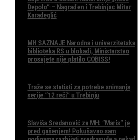
Depolo“ – Nagrađen i Trebinjac Mitar
Karadeglić
MH SAZNAJE Narodna i univerzitetska
biblioteka RS u blokadi, Ministarstvo
prosvjete nije platilo COBISS!
Traže se statisti za potrebe snimanja
serije ”12 reči” u Trebinju
Slaviša Sredanović za MH: ”Maris” je
pred gašenjem! Pokušavao sam
godinama razbijati predrasude a nekad