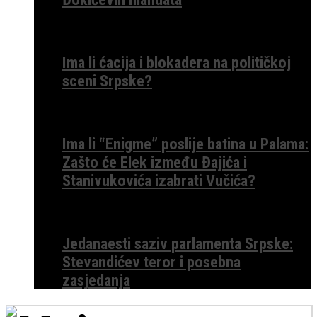
Ima li ćacija i blokadera na političkoj
sceni Srpske?
Ima li “Enigme” poslije batina u Palama:
Zašto će Elek između Đajića i
Stanivukovića izabrati Vučića?
Jedanaesti saziv parlamenta Srpske:
Stevandićev teror i posebna
zasjedanja