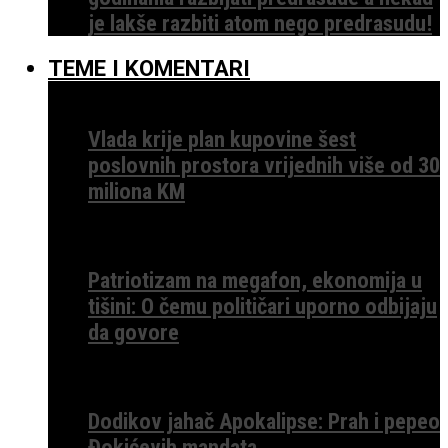
je lakše razbiti atom nego predrasudu!
TEME I KOMENTARI
Vlada krije plan kupovine šest
poslovnih prostora vrijednih više od 30
miliona KM
Patriotizam na megafon, ekonomija u
tišini: O čemu političari uporno odbijaju
da govore
Dodikov jahač Apokalipse: Prah i pepeo
Đokićevih mandata