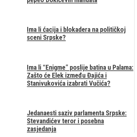
Ima li ćacija i blokadera na političkoj
sceni Srpske?
Ima li “Enigme” poslije batina u Palama:
Zašto će Elek između Đajića i
Stanivukovića izabrati Vučića?
Jedanaesti saziv parlamenta Srpske:
Stevandićev teror i posebna
zasjedanja