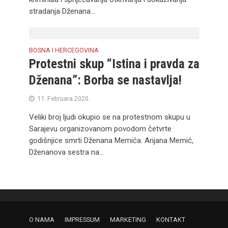
stradanja Dženana...
BOSNA I HERCEGOVINA
Protestni skup “Istina i pravda za
Dženana”: Borba se nastavlja!
11. Februara 2020.
Veliki broj ljudi okupio se na protestnom skupu u
Sarajevu organizovanom povodom četvrte
godišnjice smrti Dženana Memića. Arijana Memić,
Dženanova sestra na...
O NAMA
IMPRESSUM
MARKETING
KONTAKT