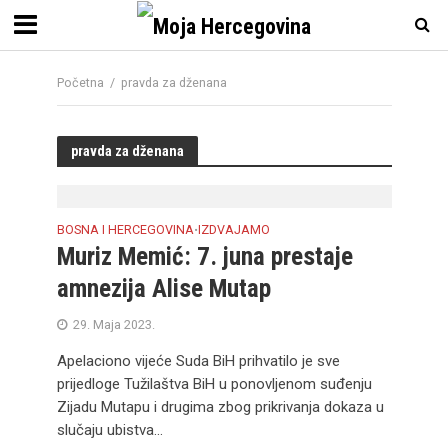
Početna
/
pravda za dženana
pravda za dženana
BOSNA I HERCEGOVINA
IZDVAJAMO
•
Muriz Memić: 7. juna prestaje
amnezija Alise Mutap
29. Maja 2023.
Apelaciono vijeće Suda BiH prihvatilo je sve
prijedloge Tužilaštva BiH u ponovljenom suđenju
Zijadu Mutapu i drugima zbog prikrivanja dokaza u
slučaju ubistva...