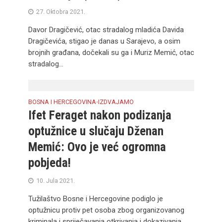
27. Oktobra 2021.
Davor Dragičević, otac stradalog mladića Davida
Dragičevića, stigao je danas u Sarajevo, a osim
brojnih građana, dočekali su ga i Muriz Memić, otac
stradalog...
BOSNA I HERCEGOVINA
IZDVAJAMO
•
Ifet Feraget nakon podizanja
optužnice u slučaju Dženan
Memić: Ovo je već ogromna
pobjeda!
10. Jula 2021.
Tužilaštvo Bosne i Hercegovine podiglo je
optužnicu protiv pet osoba zbog organizovanog
kriminala i spriječavanja otkrivanja i dokazivanja