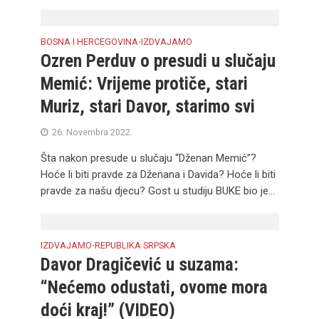
BOSNA I HERCEGOVINA
IZDVAJAMO
•
Ozren Perduv o presudi u slučaju
Memić: Vrijeme protiče, stari
Muriz, stari Davor, starimo svi
26. Novembra 2022.
Šta nakon presude u slučaju “Dženan Memić”?
Hoće li biti pravde za Dženana i Davida? Hoće li biti
pravde za našu djecu? Gost u studiju BUKE bio je...
IZDVAJAMO
REPUBLIKA SRPSKA
•
Davor Dragičević u suzama:
“Nećemo odustati, ovome mora
doći kraj!” (VIDEO)