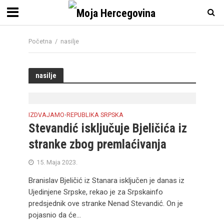
Početna
/
nasilje
nasilje
IZDVAJAMO
REPUBLIKA SRPSKA
•
Stevandić isključuje Bjeličića iz
stranke zbog premlaćivanja
15. Maja 2023.
Branislav Bjeličić iz Stanara isključen je danas iz
Ujedinjene Srpske, rekao je za Srpskainfo
predsjednik ove stranke Nenad Stevandić. On je
pojasnio da će...