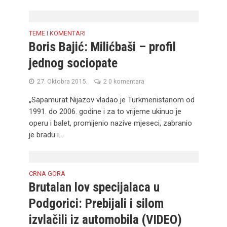
TEME I KOMENTARI
Boris Bajić: Milićbaši – profil
jednog sociopate
27. Oktobra 2015.
2 0 komentara
„Sapamurat Nijazov vladao je Turkmenistanom od
1991. do 2006. godine i za to vrijeme ukinuo je
operu i balet, promijenio nazive mjeseci, zabranio
je bradu i...
CRNA GORA
Brutalan lov specijalaca u
Podgorici: Prebijali i silom
izvlačili iz automobila (VIDEO)