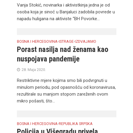
Vanja Stokić, novinarka i aktivistkinja jedna je od
osoba koja je sinoć u Banjaluci zadobila povrede u
napadu huligana na aktiviste “BH Povorke...
BOSNA I HERCEGOVINA
ISTRAGE
IZDVAJAMO
•
•
Porast nasilja nad ženama kao
nuspojava pandemije
28. Maja 2020.
Restriktivne mjere kojima smo bili podvrgnuti u
minulom periodu, pod opasnošću od koronavirusa,
rezultirale su manjom stopom zareženih ovom
mikro pošasti, što...
BOSNA I HERCEGOVINA
REPUBLIKA SRPSKA
•
Policija u Višegradu privela