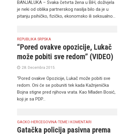
BANJALUKA – Svaka četvrta žena u BiH, doživjela
je neki od oblika partnerskog nasilja bilo da je u
pitanju psihičko, fizičko, ekonomsko ili seksualno...
REPUBLIKA SRPSKA
“Pored ovakve opozicije, Lukač
može pobiti sve redom” (VIDEO)
28. Decembra 2015.
“Pored ovakve Opozicije, Lukač može pobiti sve
redom. Oni će se pobuniti tek kada Kažnjenička
Bojna stigne pred njihova vrata. Kao Mladen Bosić,
koji je sa PDP...
GACKO
HERCEGOVINA
TEME I KOMENTARI
•
•
Gatačka policija pasivna prema