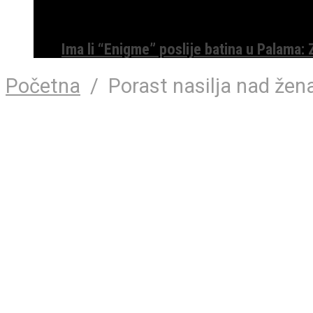
Ima li “Enigme” poslije batina u Palama:
Početna
/
Porast nasilja nad že