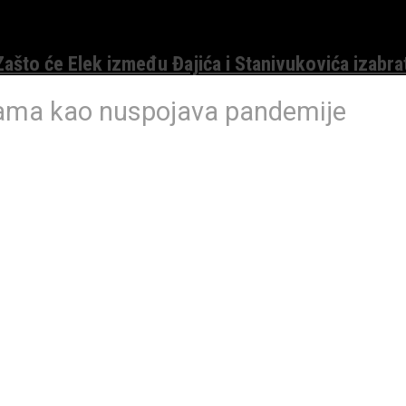
 Zašto će Elek između Đajića i Stanivukovića izabra
nama kao nuspojava pandemije