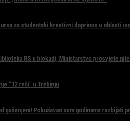
ursa za studentski kreativni doprinos u oblasti ra
lioteka RS u blokadi, Ministarstvo prosvjete nije
ije ”12 reči” u Trebinju
red gašenjem! Pokušavao sam godinama razbijati pr