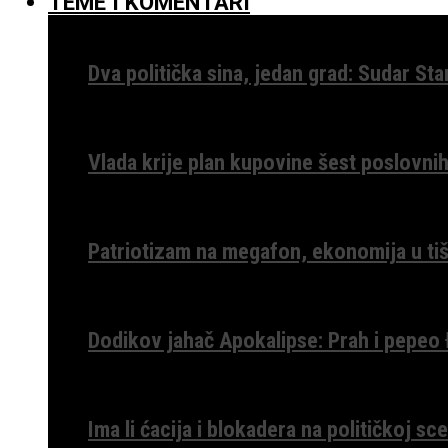
TEME I KOMENTARI
Dva politička sina, jedan grad: Sudar St
Vlada krije plan kupovine šest poslovnih
Patriotizam na megafon, ekonomija u tiš
Dodikov jahač Apokalipse: Prah i pepeo
Ima li ćacija i blokadera na političkoj s