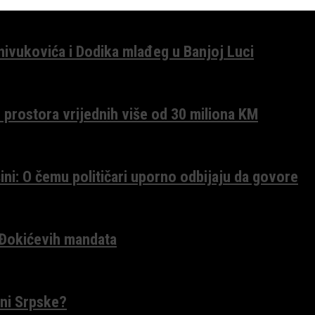
anivukovića i Dodika mlađeg u Banjoj Luci
 prostora vrijednih više od 30 miliona KM
ini: O čemu političari uporno odbijaju da govore
 Đokićevih mandata
ceni Srpske?