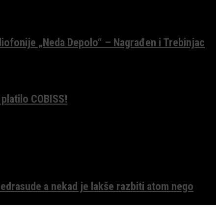
diofonije „Neda Depolo“ – Nagrađen i Trebinjac
 platilo COBISS!
edrasude a nekad je lakše razbiti atom nego