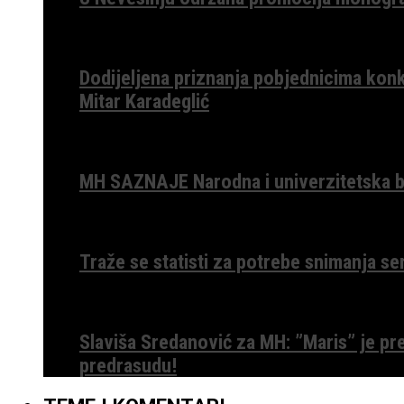
Dodijeljena priznanja pobjednicima konk
Mitar Karadeglić
MH SAZNAJE Narodna i univerzitetska bib
Traže se statisti za potrebe snimanja ser
Slaviša Sredanović za MH: ”Maris” je p
predrasudu!