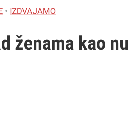
E
•
IZDVAJAMO
nad ženama kao n