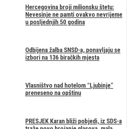
Hercegovina broji milionsku štetu:
Nevesinje ne pamti ovakvo nevrijeme
u posljednjih 50 godina
Odbijena žalba SNSD-a, ponavljaju se
izbori na 136 biračkih mjesta
Vlasništvo nad hotelom “Ljubinje”
preneseno na opštinu
PRESJEK Karan bliži pobjedi, iz SDS-a
traže novo brojanje glasova, mala