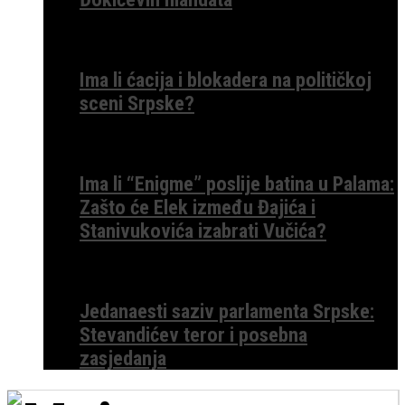
Ima li ćacija i blokadera na političkoj
sceni Srpske?
Ima li “Enigme” poslije batina u Palama:
Zašto će Elek između Đajića i
Stanivukovića izabrati Vučića?
Jedanaesti saziv parlamenta Srpske:
Stevandićev teror i posebna
zasjedanja