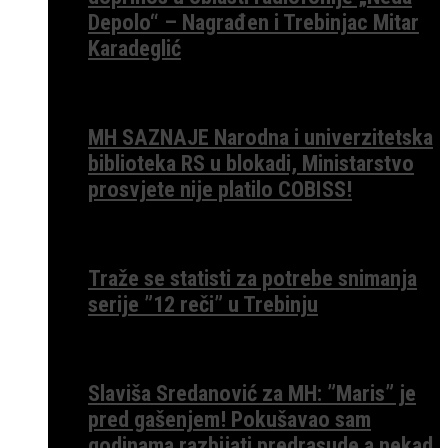
Depolo“ – Nagrađen i Trebinjac Mitar
Karadeglić
MH SAZNAJE Narodna i univerzitetska
biblioteka RS u blokadi, Ministarstvo
prosvjete nije platilo COBISS!
Traže se statisti za potrebe snimanja
serije ”12 reči” u Trebinju
Slaviša Sredanović za MH: ”Maris” je
pred gašenjem! Pokušavao sam
godinama razbijati predrasude a nekad