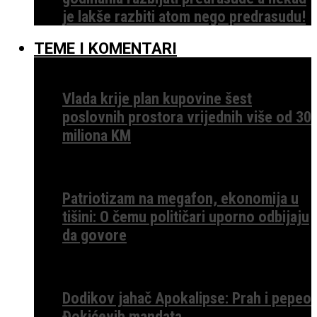
je lakše razbiti atom nego predrasudu!
TEME I KOMENTARI
Vlada krije plan kupovine šest
poslovnih prostora vrijednih više od 30
miliona KM
Patriotizam na megafon, ekonomija u
tišini: O čemu političari uporno odbijaju
da govore
Dodikov jahač Apokalipse: Prah i pepeo
Đokićevih mandata