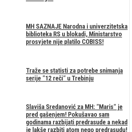
MH SAZNAJE Narodna i univerzitetska
biblioteka RS u blokadi, Ministarstvo
prosvjete nije platilo COBISS!
Traže se statisti za potrebe snimanja
serije ”12 reči” u Trebinju
Slaviša Sredanović za MH: ”Maris” je
pred gašenjem! Pokušavao sam
godinama razbijati predrasude a nekad
je lakše razbiti atom nego predrasudu!