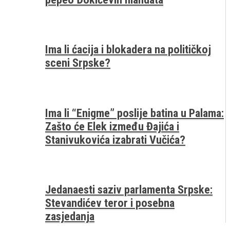
Ima li ćacija i blokadera na političkoj
sceni Srpske?
Ima li “Enigme” poslije batina u Palama:
Zašto će Elek između Đajića i
Stanivukovića izabrati Vučića?
Jedanaesti saziv parlamenta Srpske:
Stevandićev teror i posebna
zasjedanja