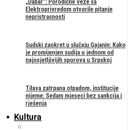
„Dabar“: Porodične veze sa
Elektroprivredom otvorile pitanje
nepristrasnosti
Sudski zaokret u slučaju Gajanin: Kako
je promijenjen sudija u jednom od
najosjetljivijih sporova u Srpskoj
Tilava zatrpana otpadom, institucije
nijeme: Sedam mjeseci bez sankcija i
rješenja
Kultura