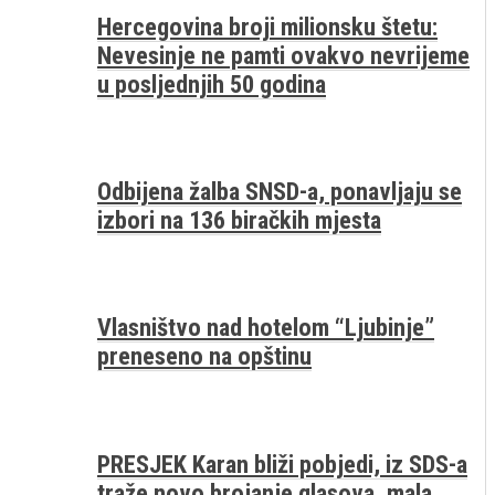
Hercegovina broji milionsku štetu:
Nevesinje ne pamti ovakvo nevrijeme
u posljednjih 50 godina
Odbijena žalba SNSD-a, ponavljaju se
izbori na 136 biračkih mjesta
Vlasništvo nad hotelom “Ljubinje”
preneseno na opštinu
PRESJEK Karan bliži pobjedi, iz SDS-a
traže novo brojanje glasova, mala