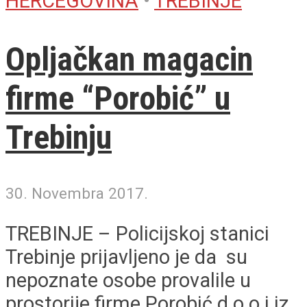
HERCEGOVINA
•
TREBINJE
Opljačkan magacin
firme “Porobić” u
Trebinju
30. Novembra 2017.
TREBINJE – Policijskoj stanici
Trebinje prijavljeno je da su
nepoznate osobe provalile u
prostorije firme Porobić d.o.o i iz