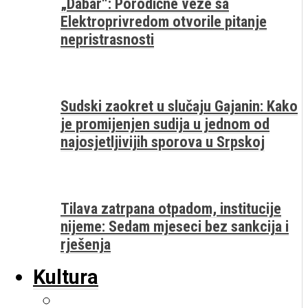
„Dabar“: Porodične veze sa
Elektroprivredom otvorile pitanje
nepristrasnosti
Sudski zaokret u slučaju Gajanin: Kako
je promijenjen sudija u jednom od
najosjetljivijih sporova u Srpskoj
Tilava zatrpana otpadom, institucije
nijeme: Sedam mjeseci bez sankcija i
rješenja
Kultura