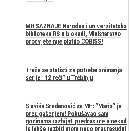
MH SAZNAJE Narodna i univerzitetska
biblioteka RS u blokadi, Ministarstvo
prosvjete nije platilo COBISS!
Traže se statisti za potrebe snimanja
serije ”12 reči” u Trebinju
Slaviša Sredanović za MH: ”Maris” je
pred gašenjem! Pokušavao sam
godinama razbijati predrasude a nekad
je lakše razbiti atom nego predrasudu!