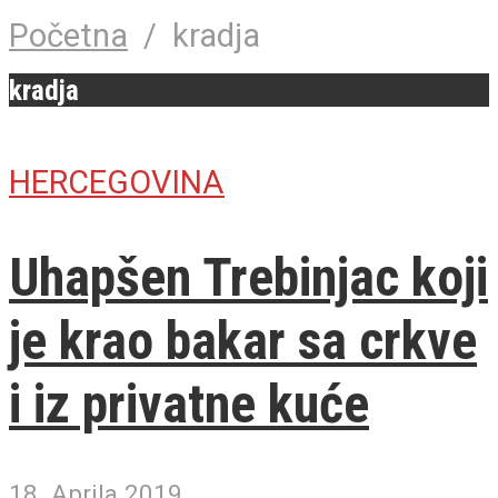
Početna
/
kradja
kradja
HERCEGOVINA
Uhapšen Trebinjac koji
je krao bakar sa crkve
i iz privatne kuće
18. Aprila 2019.