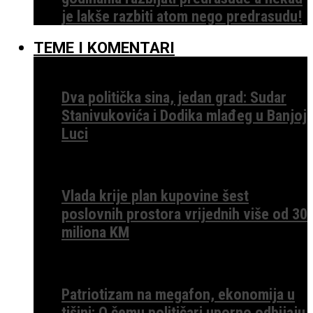
je lakše razbiti atom nego predrasudu!
TEME I KOMENTARI
Dva politička sina, jedan grad: Sudar
Stanivukovića i Dodika mlađeg u Banjoj
Luci
Vlada krije plan kupovine šest
poslovnih prostora vrijednih više od 30
miliona KM
Patriotizam na megafon, ekonomija u
tišini: O čemu političari uporno odbijaju