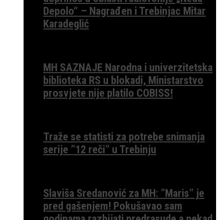
Depolo“ – Nagrađen i Trebinjac Mitar
Karadeglić
MH SAZNAJE Narodna i univerzitetska
biblioteka RS u blokadi, Ministarstvo
prosvjete nije platilo COBISS!
Traže se statisti za potrebe snimanja
serije ”12 reči” u Trebinju
Slaviša Sredanović za MH: ”Maris” je
pred gašenjem! Pokušavao sam
godinama razbijati predrasude a nekad