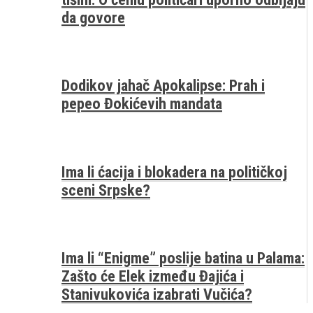
da govore
Dodikov jahač Apokalipse: Prah i
pepeo Đokićevih mandata
Ima li ćacija i blokadera na političkoj
sceni Srpske?
Ima li “Enigme” poslije batina u Palama:
Zašto će Elek između Đajića i
Stanivukovića izabrati Vučića?