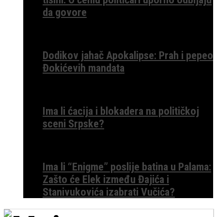
da govore
Dodikov jahač Apokalipse: Prah i pepeo
Đokićevih mandata
Ima li ćacija i blokadera na političkoj
sceni Srpske?
Ima li “Enigme” poslije batina u Palama:
Zašto će Elek između Đajića i
Stanivukovića izabrati Vučića?