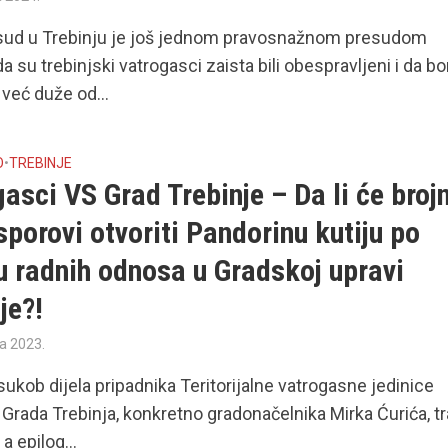
sud u Trebinju je još jednom pravosnažnom presudom
a su trebinjski vatrogasci zaista bili obespravljeni i da b
 već duže od...
O
•
TREBINJE
asci VS Grad Trebinje – Da li će brojn
sporovi otvoriti Pandorinu kutiju po
u radnih odnosa u Gradskoj upravi
je?!
ra 2023.
sukob dijela pripadnika Teritorijalne vatrogasne jedinice
i Grada Trebinja, konkretno gradonačelnika Mirka Ćurića, tr
a epilog...