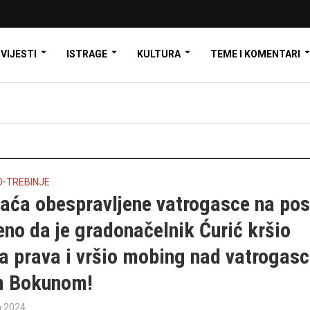
VIJESTI
ISTRAGE
KULTURA
TEME I KOMENTARI
O
•
TREBINJE
raća obespravljene vatrogasce na pos
no da je gradonačelnik Ćurić kršio
ka prava i vršio mobing nad vatrogas
 Bokunom!
a 2024.