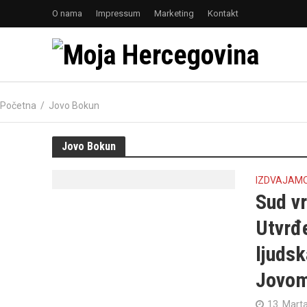
O nama
Impressum
Marketing
Kontakt
Početna
/
Jovo Bokun
Jovo Bokun
IZDVAJAM
Sud v
Utvrđe
ljuds
Jovom
13. Mart