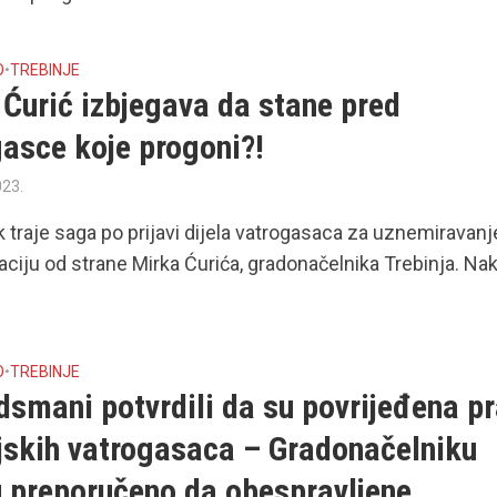
O
•
TREBINJE
Ćurić izbjegava da stane pred
gasce koje progoni?!
023.
k traje saga po prijavi dijela vatrogasaca za uznemiravanje
aciju od strane Mirka Ćurića, gradonačelnika Trebinja. Na
O
•
TREBINJE
smani potvrdili da su povrijeđena p
njskih vatrogasaca – Gradonačelniku
u preporučeno da obespravljene