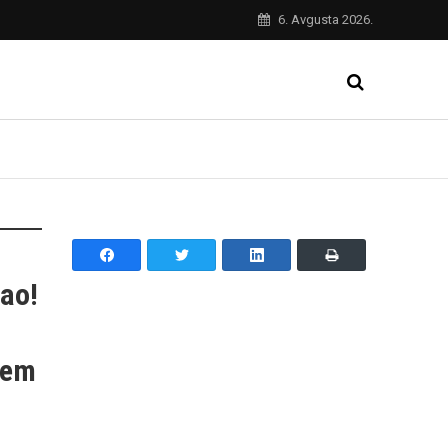
6. Avgusta 2026.
ao!
cem