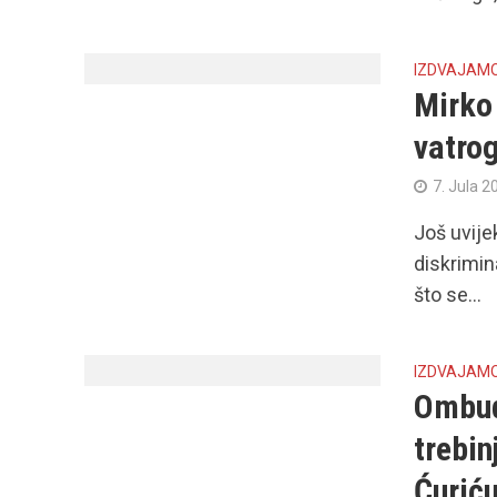
IZDVAJAM
Mirko 
vatro
7. Jula 2
Još uvije
diskrimin
što se...
IZDVAJAM
Ombud
trebi
Ćurić