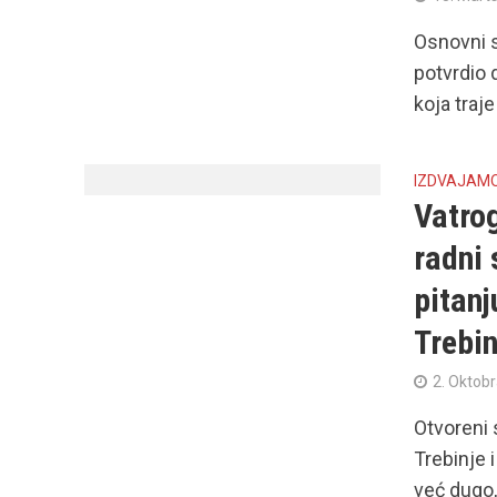
Osnovni 
potvrdio d
koja traje
IZDVAJAM
Vatrog
radni 
pitanj
Trebin
2. Oktob
Otvoreni 
Trebinje 
već dugo, 