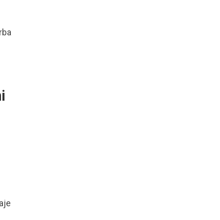
orba
i
aje