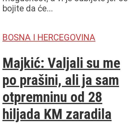
bojite da će...
BOSNA I HERCEGOVINA
Majkić: Valjali su me
po prašini, ali ja sam
otpremninu od 28
hiljada KM zaradila