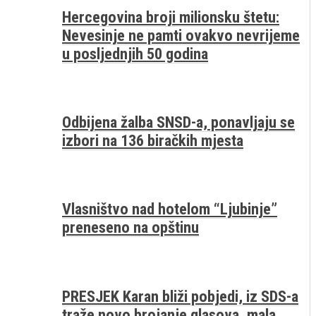
Hercegovina broji milionsku štetu:
Nevesinje ne pamti ovakvo nevrijeme
u posljednjih 50 godina
Odbijena žalba SNSD-a, ponavljaju se
izbori na 136 biračkih mjesta
Vlasništvo nad hotelom “Ljubinje”
preneseno na opštinu
PRESJEK Karan bliži pobjedi, iz SDS-a
traže novo brojanje glasova, mala