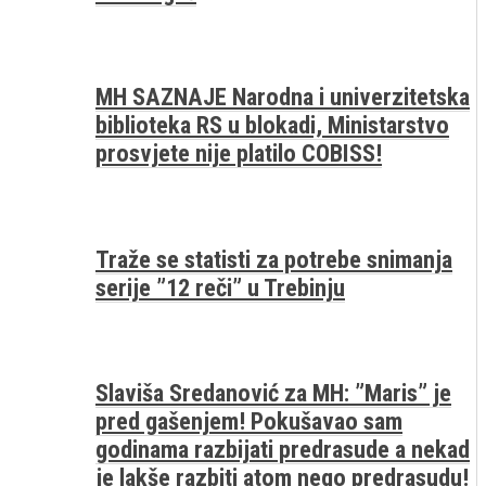
MH SAZNAJE Narodna i univerzitetska
biblioteka RS u blokadi, Ministarstvo
prosvjete nije platilo COBISS!
Traže se statisti za potrebe snimanja
serije ”12 reči” u Trebinju
Slaviša Sredanović za MH: ”Maris” je
pred gašenjem! Pokušavao sam
godinama razbijati predrasude a nekad
je lakše razbiti atom nego predrasudu!