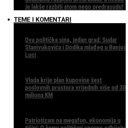
je lakše razbiti atom nego predrasudu!
TEME I KOMENTARI
Dva politička sina, jedan grad: Sudar
Stanivukovića i Dodika mlađeg u Banjoj
Luci
Vlada krije plan kupovine šest
poslovnih prostora vrijednih više od 30
miliona KM
Patriotizam na megafon, ekonomija u
tišini: O čemu političari uporno odbijaju