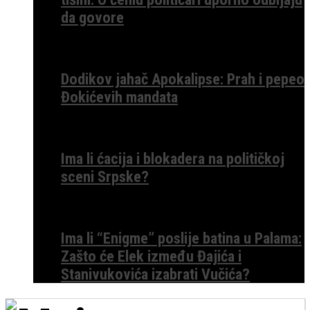
da govore
Dodikov jahač Apokalipse: Prah i pepeo
Đokićevih mandata
Ima li ćacija i blokadera na političkoj
sceni Srpske?
Ima li “Enigme” poslije batina u Palama:
Zašto će Elek između Đajića i
Stanivukovića izabrati Vučića?