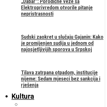
„Dabar“: Porodične veze sa
Elektroprivredom otvorile pitanje
nepristrasnosti
Sudski zaokret u slučaju Gajanin: Kako
je promijenjen sudija u jednom od
najosjetljivijih sporova u Srpskoj
Tilava zatrpana otpadom, institucije
nijeme: Sedam mjeseci bez sankcija i
rješenja
Kultura