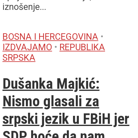
iznošenje...
BOSNA I HERCEGOVINA
•
IZDVAJAMO
•
REPUBLIKA
SRPSKA
Dušanka Majkić:
Nismo glasali za
srpski jezik u FBiH jer
SDP hoće da nam