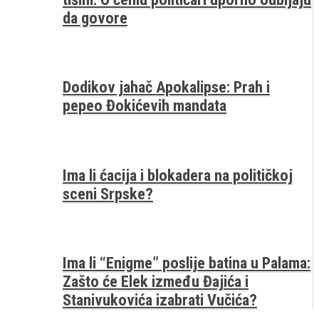
da govore
Dodikov jahač Apokalipse: Prah i
pepeo Đokićevih mandata
Ima li ćacija i blokadera na političkoj
sceni Srpske?
Ima li “Enigme” poslije batina u Palama:
Zašto će Elek između Đajića i
Stanivukovića izabrati Vučića?