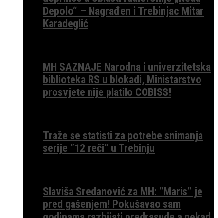
Depolo“ – Nagrađen i Trebinjac Mitar
Karadeglić
MH SAZNAJE Narodna i univerzitetska
biblioteka RS u blokadi, Ministarstvo
prosvjete nije platilo COBISS!
Traže se statisti za potrebe snimanja
serije ”12 reči” u Trebinju
Slaviša Sredanović za MH: ”Maris” je
pred gašenjem! Pokušavao sam
godinama razbijati predrasude a nekad