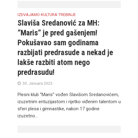
IZDVAJAMO
KULTURA
TREBINJE
•
•
Slaviša Sredanović za MH:
”Maris” je pred gašenjem!
Pokušavao sam godinama
razbijati predrasude a nekad je
lakše razbiti atom nego
predrasudu!
30. Januara 2023.
Plesni klub ‘’Maris’’ vođen Slavišom Sredanovićem,
izuzetnim entuzijastom i rijetko viđenim talentom u
sferi plesa i gimnastike, nakon 17 godine
izuzetno...