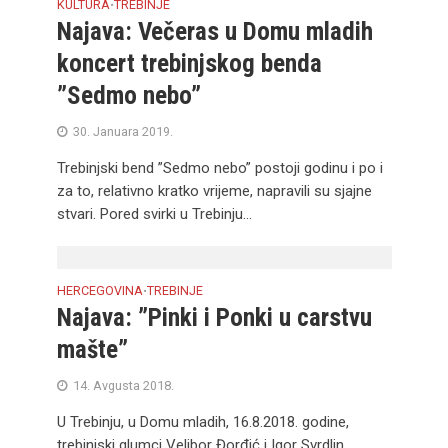
KULTURA
TREBINJE
•
Najava: Večeras u Domu mladih
koncert trebinjskog benda
”Sedmo nebo”
30. Januara 2019.
Trebinjski bend ”Sedmo nebo” postoji godinu i po i
za to, relativno kratko vrijeme, napravili su sjajne
stvari. Pored svirki u Trebinju...
HERCEGOVINA
TREBINJE
•
Najava: ”Pinki i Ponki u carstvu
mašte”
14. Avgusta 2018.
U Trebinju, u Domu mladih, 16.8.2018. godine,
trebinjski glumci Velibor Đorđić i Igor Svrdlin