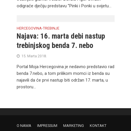
odigraće dječiju predstavu ”Pinki i Ponki u svijetu...
HERCEGOVINA
TREBINJE
•
Najava: 16. marta debi nastup
trebinjskog benda 7. nebo
15. Marta 2018.
Portal Moja Hercegovina je nedavno predstavio rad
benda 7.nebo, a tom prilikom momci iz benda su
najavili da će prvi nastup biti održan 17. marta, u
prostoru...
O NAMA
IMPRESSUM
MARKETING
KONTAKT