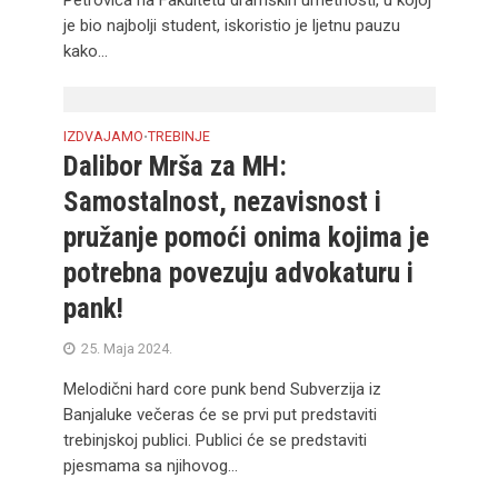
Petrovića na Fakultetu dramskih umetnosti, u kojoj
je bio najbolji student, iskoristio je ljetnu pauzu
kako...
IZDVAJAMO
TREBINJE
•
Dalibor Mrša za MH:
Samostalnost, nezavisnost i
pružanje pomoći onima kojima je
potrebna povezuju advokaturu i
pank!
25. Maja 2024.
Melodični hard core punk bend Subverzija iz
Banjaluke večeras će se prvi put predstaviti
trebinjskoj publici. Publici će se predstaviti
pjesmama sa njihovog...