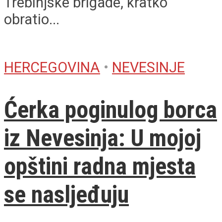
Trebinjske brigade, kratko
obratio...
HERCEGOVINA
•
NEVESINJE
Ćerka poginulog borca
iz Nevesinja: U mojoj
opštini radna mjesta
se nasljeđuju