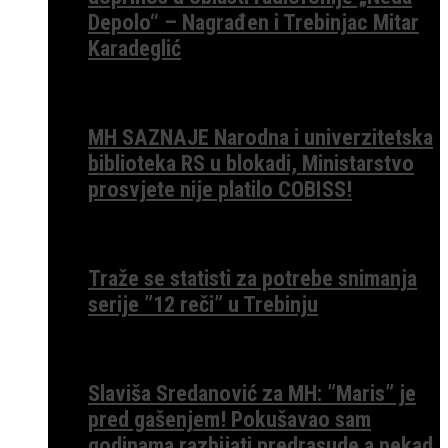
Depolo“ – Nagrađen i Trebinjac Mitar
Karadeglić
MH SAZNAJE Narodna i univerzitetska
biblioteka RS u blokadi, Ministarstvo
prosvjete nije platilo COBISS!
Traže se statisti za potrebe snimanja
serije ”12 reči” u Trebinju
Slaviša Sredanović za MH: ”Maris” je
pred gašenjem! Pokušavao sam
godinama razbijati predrasude a nekad