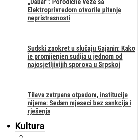
„Dabar“: Porodične veze sa
Elektroprivredom otvorile pitanje
nepristrasnosti
Sudski zaokret u slučaju Gajanin: Kako
je promijenjen sudija u jednom od
najosjetljivijih sporova u Srpskoj
Tilava zatrpana otpadom, institucije
nijeme: Sedam mjeseci bez sankcija i
rješenja
Kultura