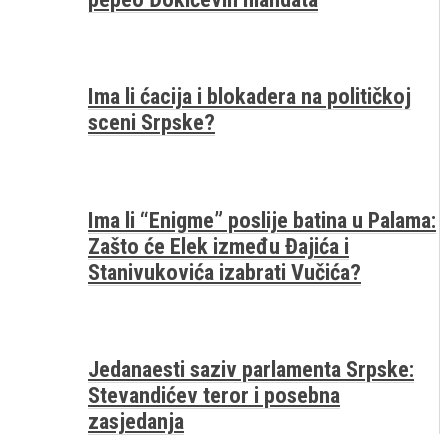
Ima li ćacija i blokadera na političkoj
sceni Srpske?
Ima li “Enigme” poslije batina u Palama:
Zašto će Elek između Đajića i
Stanivukovića izabrati Vučića?
Jedanaesti saziv parlamenta Srpske:
Stevandićev teror i posebna
zasjedanja