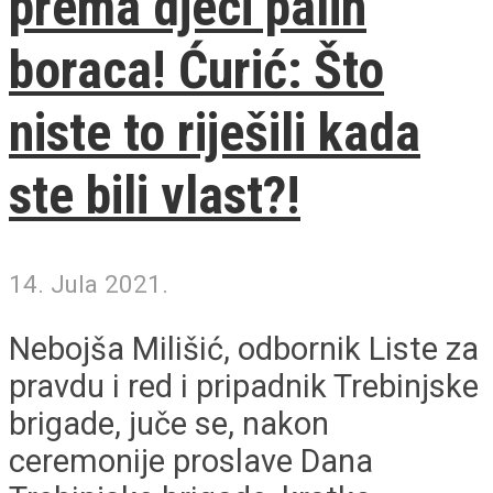
prema djeci palih
boraca! Ćurić: Što
niste to riješili kada
ste bili vlast?!
14. Jula 2021.
Nebojša Milišić, odbornik Liste za
pravdu i red i pripadnik Trebinjske
brigade, juče se, nakon
ceremonije proslave Dana