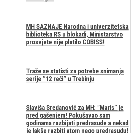
MH SAZNAJE Narodna i univerzitetska
biblioteka RS u blokadi, Ministarstvo
prosvjete nije platilo COBISS!
Traže se statisti za potrebe snimanja
serije ”12 reči” u Trebinju
Slaviša Sredanović za MH: ”Maris” je
pred gašenjem! Pokušavao sam
godinama razbijati predrasude a nekad
je lakše razbiti atom nego predrasudu!