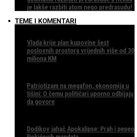
je lakše razbiti atom nego predrasudu!
TEME I KOMENTARI
Vlada krije plan kupovine šest
poslovnih prostora vrijednih više od 30
miliona KM
Patriotizam na megafon, ekonomija u
tišini: O čemu političari uporno odbijaju
da govore
Dodikov jahač Apokalipse: Prah i pepeo
Đokićevih mandata