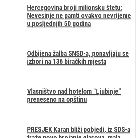
Hercegovina broji milionsku štetu:
Nevesinje ne pamti ovakvo nevrijeme
u posljednjih 50 godina
Odbijena žalba SNSD-a, ponavljaju se
izbori na 136 biračkih mjesta
Vlasništvo nad hotelom “Ljubinje”
preneseno na opštinu
PRESJEK Karan bliži pobjedi, iz SDS-a
traže novo brojanje glasova, mala