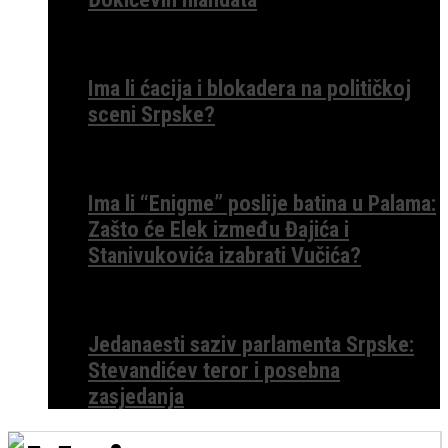
Ima li ćacija i blokadera na političkoj
sceni Srpske?
Ima li “Enigme” poslije batina u Palama:
Zašto će Elek između Đajića i
Stanivukovića izabrati Vučića?
Jedanaesti saziv parlamenta Srpske:
Stevandićev teror i posebna
zasjedanja