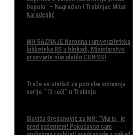
Depolo“ – Nagrađen i Trebinjac Mitar
Karadeglić
MH SAZNAJE Narodna i univerzitetska
biblioteka RS u blokadi, Ministarstvo
prosvjete nije platilo COBISS!
Traže se statisti za potrebe snimanja
serije ”12 reči” u Trebinju
Slaviša Sredanović za MH: ”Maris” je
pred gašenjem! Pokušavao sam
godinama razbijati predrasude a nekad