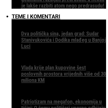
je lakše razbiti atom nego predrasudu!
TEME I KOMENTARI
Dva politička sina, jedan grad: Sudar
Stanivukovića i Dodika mlađeg u Banjoj
Luci
Vlada krije plan kupovine šest
poslovnih prostora vrijednih više od 30
miliona KM
Patriotizam na megafon, ekonomija u
tišini: O čemu političari uporno odbijaju