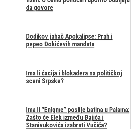
da govore
Dodikov jahač Apokalipse: Prah i
pepeo Đokićevih mandata
Ima li ćacija i blokadera na političkoj
sceni Srpske?
Ima li “Enigme” poslije batina u Palama:
Zašto će Elek između Đajića i
Stanivukovića izabrati Vučića?