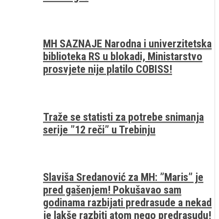
MH SAZNAJE Narodna i univerzitetska
biblioteka RS u blokadi, Ministarstvo
prosvjete nije platilo COBISS!
Traže se statisti za potrebe snimanja
serije ”12 reči” u Trebinju
Slaviša Sredanović za MH: ”Maris” je
pred gašenjem! Pokušavao sam
godinama razbijati predrasude a nekad
je lakše razbiti atom nego predrasudu!