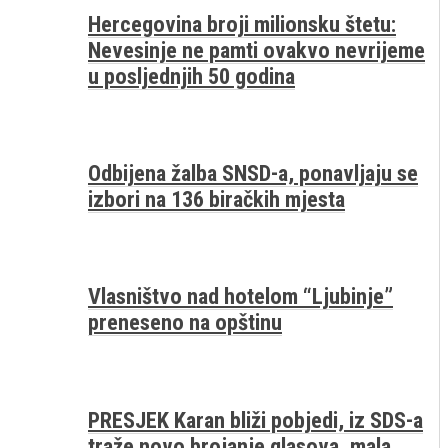
Hercegovina broji milionsku štetu:
Nevesinje ne pamti ovakvo nevrijeme
u posljednjih 50 godina
Odbijena žalba SNSD-a, ponavljaju se
izbori na 136 biračkih mjesta
Vlasništvo nad hotelom “Ljubinje”
preneseno na opštinu
PRESJEK Karan bliži pobjedi, iz SDS-a
traže novo brojanje glasova, mala