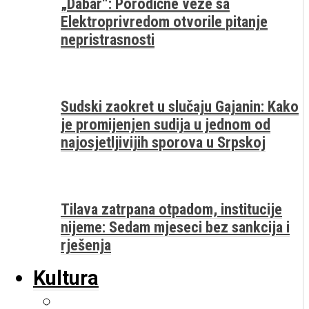
„Dabar“: Porodične veze sa
Elektroprivredom otvorile pitanje
nepristrasnosti
Sudski zaokret u slučaju Gajanin: Kako
je promijenjen sudija u jednom od
najosjetljivijih sporova u Srpskoj
Tilava zatrpana otpadom, institucije
nijeme: Sedam mjeseci bez sankcija i
rješenja
Kultura