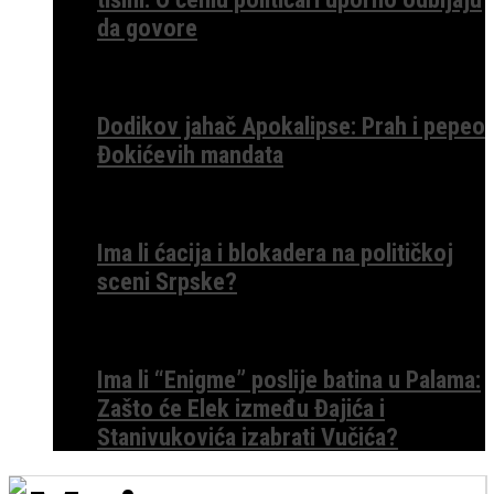
da govore
Dodikov jahač Apokalipse: Prah i pepeo
Đokićevih mandata
Ima li ćacija i blokadera na političkoj
sceni Srpske?
Ima li “Enigme” poslije batina u Palama:
Zašto će Elek između Đajića i
Stanivukovića izabrati Vučića?