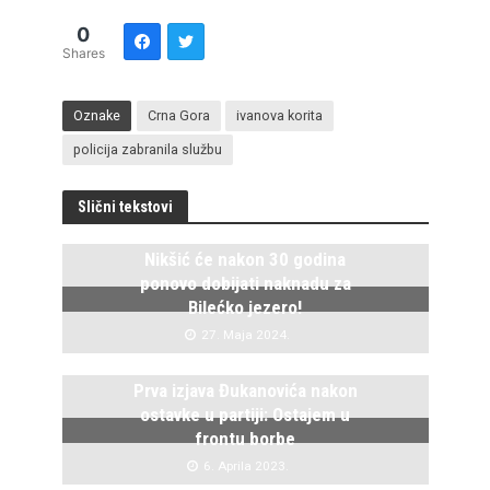
0
Shares
Oznake
Crna Gora
ivanova korita
policija zabranila službu
Slični tekstovi
Nikšić će nakon 30 godina
ponovo dobijati naknadu za
Bilećko jezero!
27. Maja 2024.
Prva izjava Đukanovića nakon
ostavke u partiji: Ostajem u
frontu borbe
6. Aprila 2023.