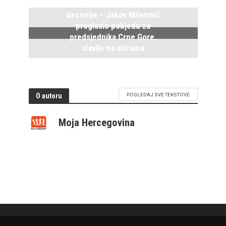
Kraj vladavine duge tri
decenije – Jakov Milatović
proglasio pobjedu za
predsjednika Crne Gore,
slavlje na ulicama
2. Aprila 2023.
O autoru
POGLEDAJ SVE TEKSTOVE
Moja Hercegovina