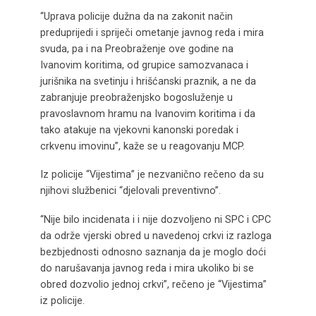
“Uprava policije dužna da na zakonit način
preduprijedi i spriječi ometanje javnog reda i mira
svuda, pa i na Preobraženje ove godine na
Ivanovim koritima, od grupice samozvanaca i
jurišnika na svetinju i hrišćanski praznik, a ne da
zabranjuje preobraženjsko bogosluženje u
pravoslavnom hramu na Ivanovim koritima i da
tako atakuje na vjekovni kanonski poredak i
crkvenu imovinu”, kaže se u reagovanju MCP.
Iz policije “Vijestima” je nezvanično rečeno da su
njihovi službenici “djelovali preventivno”.
“Nije bilo incidenata i i nije dozvoljeno ni SPC i CPC
da održe vjerski obred u navedenoj crkvi iz razloga
bezbjednosti odnosno saznanja da je moglo doći
do narušavanja javnog reda i mira ukoliko bi se
obred dozvolio jednoj crkvi”, rečeno je “Vijestima”
iz policije.