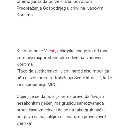
onemogućila da održe službu povodom
Preobraženja Gospodnjeg u crkvi na Ivanovim
Koritima.
Kako prenose
Vijesti,
policijske snage su od rane
zore bile raspoređene oko crkve na Ivanovim
Koritima.
“Tako da sveštenstvo i vjerni narod nisu mogli da
uđu u sveti hram radi služenja Svete liturgije”, kaže
se u saopštenju MPC.
Ocjenjuje se da policija nema pravo da “svojim
nezakonitim rješenjima grupicu samozvanaca
proglašava za crkvu i da se na tako grub način
poigrava sa najdubljim osjećanjima pravoslavnih
vjernika”.