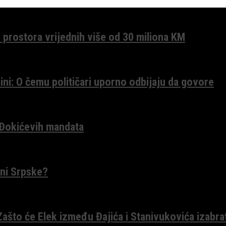
 prostora vrijednih više od 30 miliona KM
ini: O čemu političari uporno odbijaju da govore
 Đokićevih mandata
ceni Srpske?
 Zašto će Elek između Đajića i Stanivukovića izabra