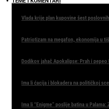
TEME I KOMENTARI
Vlada krije plan kupovine šest poslovnih
Patriotizam na megafon, ekonomija u tiš
Dodikov jahač Apokalipse: Prah i pepeo
Ima li ćacija i blokadera na političkoj s
Ima li “Enigme” poslije batina u Palama: