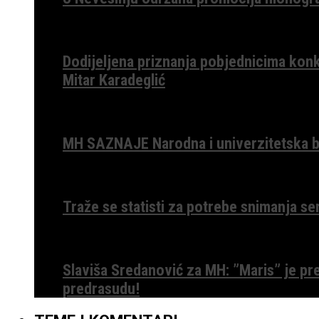
Dodijeljena priznanja pobjednicima konk
Mitar Karadeglić
MH SAZNAJE Narodna i univerzitetska bib
Traže se statisti za potrebe snimanja ser
Slaviša Sredanović za MH: ”Maris” je p
predrasudu!