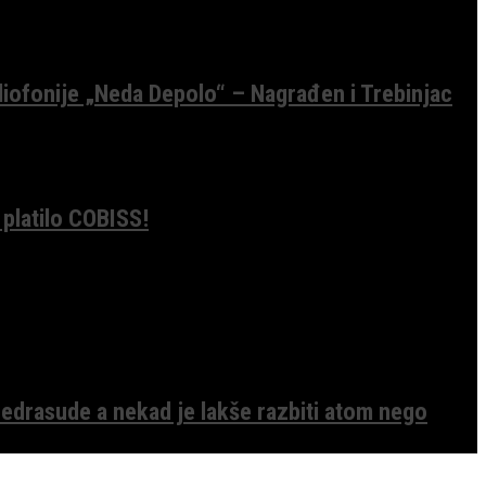
diofonije „Neda Depolo“ – Nagrađen i Trebinjac
 platilo COBISS!
edrasude a nekad je lakše razbiti atom nego