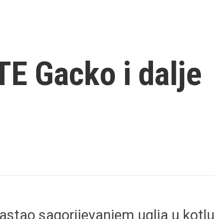
E Gacko i dalje
stao sagorijevanjem uglja u kotlu