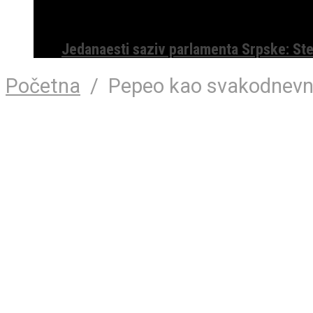
Jedanaesti saziv parlamenta Srpske: St
Početna
/
Pepeo kao svakodnevni 