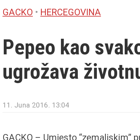
GACKO
•
HERCEGOVINA
Pepeo kao svako
ugrožava životn
11. Juna 2016. 13:04
GACKO – Umjesto “zemaljskim” put