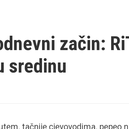
dnevni začin: RiT
u sredinu
em, tačnije cjevovodima, pepeo na