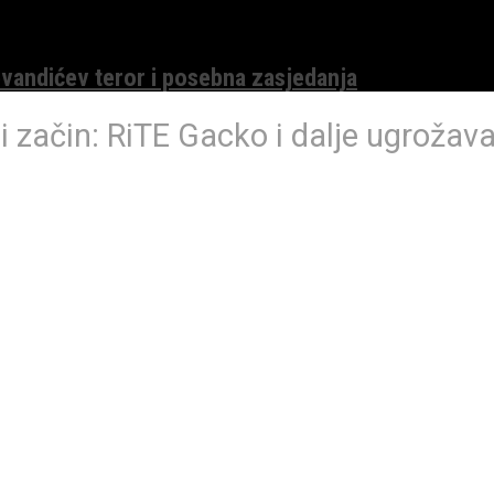
evandićev teror i posebna zasjedanja
začin: RiTE Gacko i dalje ugrožava