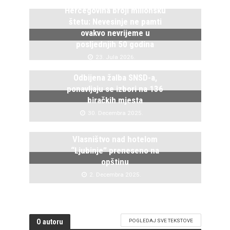
Hercegovina broji milionsku
štetu: Nevesinje ne pamti
ovakvo nevrijeme u
posljednjih 50 godina
23. Jula 2026.
Odbijena žalba SNSD-a,
ponavljaju se izbori na 136
biračkih mjesta
30. Decembra 2025.
Vlasništvo nad hotelom
“Ljubinje” preneseno na
opštinu
2. Decembra 2025.
O autoru
POGLEDAJ SVE TEKSTOVE