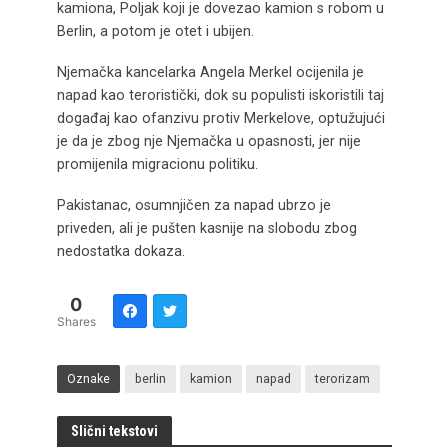
kamiona, Poljak koji je dovezao kamion s robom u
Berlin, a potom je otet i ubijen.
Njemačka kancelarka Angela Merkel ocijenila je
napad kao teroristički, dok su populisti iskoristili taj
događaj kao ofanzivu protiv Merkelove, optužujući
je da je zbog nje Njemačka u opasnosti, jer nije
promijenila migracionu politiku.
Pakistanac, osumnjičen za napad ubrzo je
priveden, ali je pušten kasnije na slobodu zbog
nedostatka dokaza.
0
Shares
Oznake
berlin
kamion
napad
terorizam
Slični tekstovi