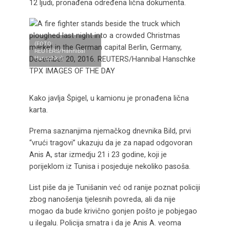
12 ljudi, pronađena određena lična dokumenta.
(FOTO:
REUTERS/Hannibal
Hanschke)
Kako javlja Špigel, u kamionu je pronađena lična
karta.
Prema saznanjima njemačkog dnevnika Bild, prvi
“vrući tragovi” ukazuju da je za napad odgovoran
Anis A, star izmedju 21 i 23 godine, koji je
porijeklom iz Tunisa i posjeduje nekoliko pasoša.
List piše da je Tunišanin već od ranije poznat policiji
zbog nanošenja tjelesnih povreda, ali da nije
mogao da bude krivično gonjen pošto je pobjegao
u ilegalu. Policija smatra i da je Anis A. veoma