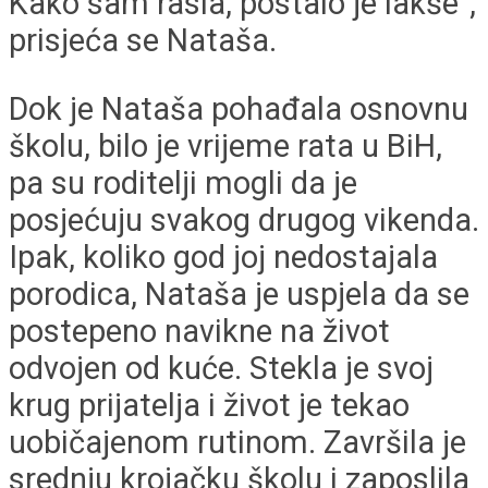
Kako sam rasla, postalo je lakše”,
prisjeća se Nataša.
Dok je Nataša pohađala osnovnu
školu, bilo je vrijeme rata u BiH,
pa su roditelji mogli da je
posjećuju svakog drugog vikenda.
Ipak, koliko god joj nedostajala
porodica, Nataša je uspjela da se
postepeno navikne na život
odvojen od kuće. Stekla je svoj
krug prijatelja i život je tekao
uobičajenom rutinom. Završila je
srednju krojačku školu i zaposlila