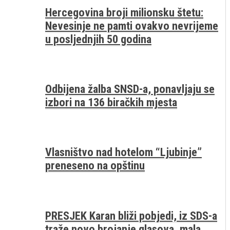
Hercegovina broji milionsku štetu:
Nevesinje ne pamti ovakvo nevrijeme
u posljednjih 50 godina
Odbijena žalba SNSD-a, ponavljaju se
izbori na 136 biračkih mjesta
Vlasništvo nad hotelom “Ljubinje”
preneseno na opštinu
PRESJEK Karan bliži pobjedi, iz SDS-a
traže novo brojanje glasova, mala