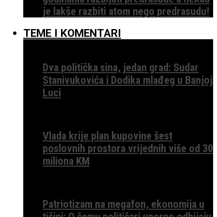
je lakše razbiti atom nego predrasudu!
TEME I KOMENTARI
Dva politička sina, jedan grad: Sudar
Stanivukovića i Dodika mlađeg u Banjoj
Luci
Vlada krije plan kupovine šest
poslovnih prostora vrijednih više od 30
miliona KM
Patriotizam na megafon, ekonomija u
tišini: O čemu političari uporno odbijaju