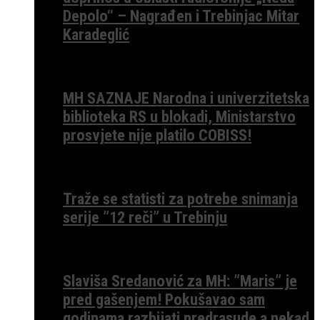
Depolo“ – Nagrađen i Trebinjac Mitar
Karadeglić
MH SAZNAJE Narodna i univerzitetska
biblioteka RS u blokadi, Ministarstvo
prosvjete nije platilo COBISS!
Traže se statisti za potrebe snimanja
serije ”12 reči” u Trebinju
Slaviša Sredanović za MH: ”Maris” je
pred gašenjem! Pokušavao sam
godinama razbijati predrasude a nekad