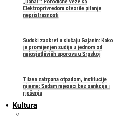
„Dabar“: Porodične veze sa
Elektroprivredom otvorile pitanje
nepristrasnosti
Sudski zaokret u slučaju Gajanin: Kako
je promijenjen sudija u jednom od
najosjetljivijih sporova u Srpskoj
Tilava zatrpana otpadom, institucije
nijeme: Sedam mjeseci bez sankcija i
rješenja
Kultura