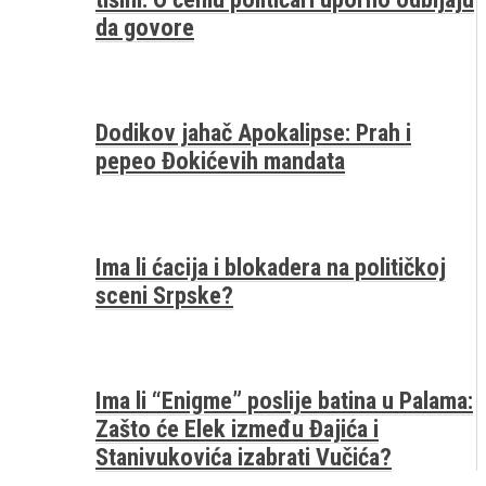
da govore
Dodikov jahač Apokalipse: Prah i
pepeo Đokićevih mandata
Ima li ćacija i blokadera na političkoj
sceni Srpske?
Ima li “Enigme” poslije batina u Palama:
Zašto će Elek između Đajića i
Stanivukovića izabrati Vučića?