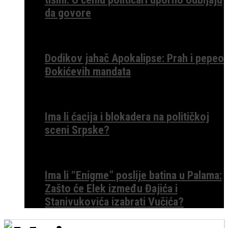
da govore
Dodikov jahač Apokalipse: Prah i pepeo
Đokićevih mandata
Ima li ćacija i blokadera na političkoj
sceni Srpske?
Ima li “Enigme” poslije batina u Palama:
Zašto će Elek između Đajića i
Stanivukovića izabrati Vučića?