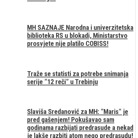
MH SAZNAJE Narodna i univerzitetska
biblioteka RS u blokadi, Ministarstvo
prosvjete nije platilo COBISS!
Traže se statisti za potrebe snimanja
serije ”12 reči” u Trebinju
Slaviša Sredanović za MH: ”Maris” je
pred gašenjem! Pokušavao sam
godinama razbijati predrasude a nekad
je lakše razbiti atom nego predrasudu!