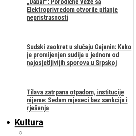
„Dabar“: Porodične veze sa
Elektroprivredom otvorile pitanje
nepristrasnosti
Sudski zaokret u slučaju Gajanin: Kako
je promijenjen sudija u jednom od
najosjetljivijih sporova u Srpskoj
Tilava zatrpana otpadom, institucije
nijeme: Sedam mjeseci bez sankcija i
rješenja
Kultura