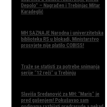
Depolo“ – Nagrađen i Trebinjac Mitar
Karadeglić
MH SAZNAJE Narodna i univerzitetska
biblioteka RS u blokadi, Ministarstvo
prosvjete nije platilo COBISS!
Traže se statisti za potrebe snimanja
serije ”12 reči” u Trebinju
Slaviša Sredanović za MH: ”Maris” je
pred gašenjem! Pokušavao sam
godinama razbijati predrasude a nekad