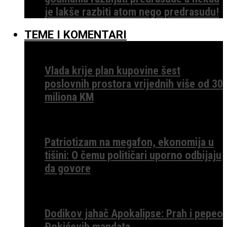
je lakše razbiti atom nego predrasudu!
TEME I KOMENTARI
Vlada krije plan kupovine šest
poslovnih prostora vrijednih više od 30
miliona KM
Patriotizam na megafon, ekonomija u
tišini: O čemu političari uporno odbijaju
da govore
Dodikov jahač Apokalipse: Prah i pepeo
Đokićevih mandata