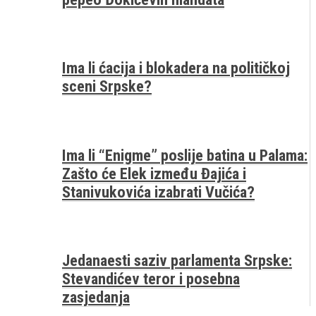
Ima li ćacija i blokadera na političkoj
sceni Srpske?
Ima li “Enigme” poslije batina u Palama:
Zašto će Elek između Đajića i
Stanivukovića izabrati Vučića?
Jedanaesti saziv parlamenta Srpske:
Stevandićev teror i posebna
zasjedanja