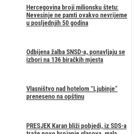
Hercegovina broji milionsku štetu:
Nevesinje ne pamti ovakvo nevrijeme
u posljednjih 50 godina
Odbijena žalba SNSD-a, ponavljaju se
izbori na 136 biračkih mjesta
Vlasništvo nad hotelom “Ljubinje”
preneseno na opštinu
PRESJEK Karan bliži pobjedi, iz SDS-a
traže novo brojanje glasova, mala