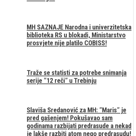
MH SAZNAJE Narodna i univerzitetska
biblioteka RS u blokadi, Ministarstvo
prosvjete nije platilo COBISS!
Traže se statisti za potrebe snimanja
serije ”12 reči” u Trebinju
Slaviša Sredanović za MH: ”Maris” je
pred gašenjem! Pokušavao sam
godinama razbijati predrasude a nekad
je lakše razbiti atom nego predrasudu!