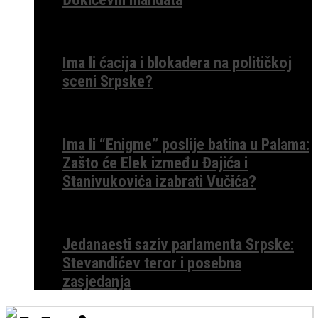
Ima li ćacija i blokadera na političkoj
sceni Srpske?
Ima li “Enigme” poslije batina u Palama:
Zašto će Elek između Đajića i
Stanivukovića izabrati Vučića?
Jedanaesti saziv parlamenta Srpske:
Stevandićev teror i posebna
zasjedanja