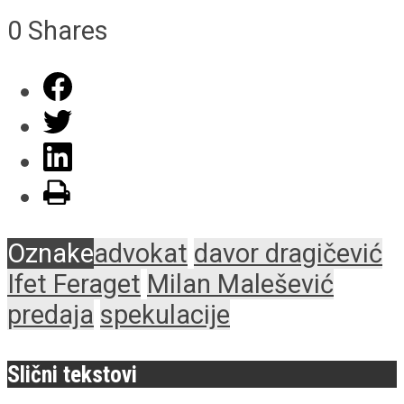
0
Shares
Oznake
advokat
davor dragičević
Ifet Feraget
Milan Malešević
predaja
spekulacije
Slični tekstovi