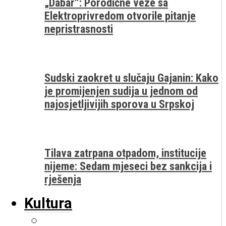
„Dabar“: Porodične veze sa
Elektroprivredom otvorile pitanje
nepristrasnosti
Sudski zaokret u slučaju Gajanin: Kako
je promijenjen sudija u jednom od
najosjetljivijih sporova u Srpskoj
Tilava zatrpana otpadom, institucije
nijeme: Sedam mjeseci bez sankcija i
rješenja
Kultura