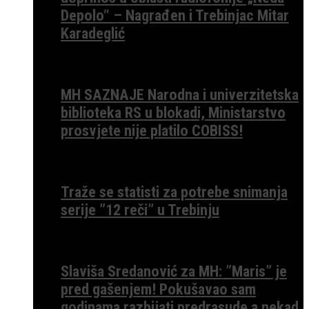
Depolo“ – Nagrađen i Trebinjac Mitar
Karadeglić
MH SAZNAJE Narodna i univerzitetska
biblioteka RS u blokadi, Ministarstvo
prosvjete nije platilo COBISS!
Traže se statisti za potrebe snimanja
serije ”12 reči” u Trebinju
Slaviša Sredanović za MH: ”Maris” je
pred gašenjem! Pokušavao sam
godinama razbijati predrasude a nekad