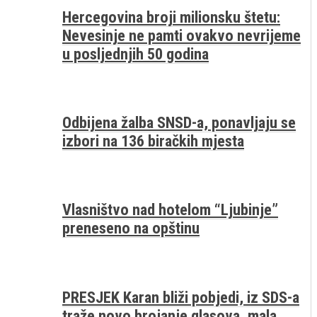
Hercegovina broji milionsku štetu:
Nevesinje ne pamti ovakvo nevrijeme
u posljednjih 50 godina
Odbijena žalba SNSD-a, ponavljaju se
izbori na 136 biračkih mjesta
Vlasništvo nad hotelom “Ljubinje”
preneseno na opštinu
PRESJEK Karan bliži pobjedi, iz SDS-a
traže novo brojanje glasova, mala