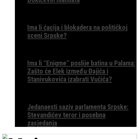
Ima li ćacija i blokadera na političkoj
sceni Srpske?
Ima li “Enigme” poslije batina u Palama:
Zašto će Elek između Đajića i
Stanivukovića izabrati Vučića?
Jedanaesti saziv parlamenta Srpske:
Stevandićev teror i posebna
zasjedanja