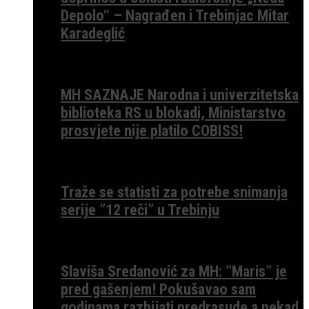
Depolo“ – Nagrađen i Trebinjac Mitar
Karadeglić
MH SAZNAJE Narodna i univerzitetska
biblioteka RS u blokadi, Ministarstvo
prosvjete nije platilo COBISS!
Traže se statisti za potrebe snimanja
serije ”12 reči” u Trebinju
Slaviša Sredanović za MH: ”Maris” je
pred gašenjem! Pokušavao sam
godinama razbijati predrasude a nekad