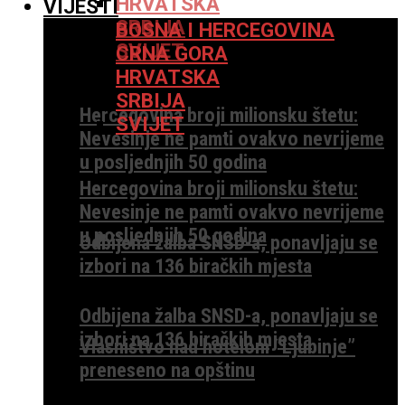
HRVATSKA
VIJESTI
SRBIJA
BOSNA I HERCEGOVINA
SVIJET
CRNA GORA
HRVATSKA
SRBIJA
Hercegovina broji milionsku štetu:
SVIJET
Nevesinje ne pamti ovakvo nevrijeme
u posljednjih 50 godina
Hercegovina broji milionsku štetu:
Nevesinje ne pamti ovakvo nevrijeme
u posljednjih 50 godina
Odbijena žalba SNSD-a, ponavljaju se
izbori na 136 biračkih mjesta
Odbijena žalba SNSD-a, ponavljaju se
izbori na 136 biračkih mjesta
Vlasništvo nad hotelom “Ljubinje”
preneseno na opštinu