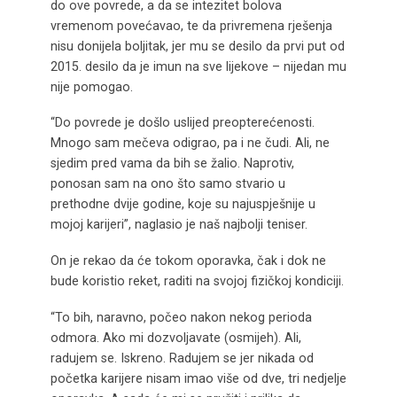
do ove povrede, a da se intezitet bolova
vremenom povećavao, te da privremena rješenja
nisu donijela boljitak, jer mu se desilo da prvi put od
2015. desilo da je imun na sve lijekove – nijedan mu
nije pomogao.
“Do povrede je došlo uslijed preopterećenosti.
Mnogo sam mečeva odigrao, pa i ne čudi. Ali, ne
sjedim pred vama da bih se žalio. Naprotiv,
ponosan sam na ono što samo stvario u
prethodne dvije godine, koje su najuspješnije u
mojoj karijeri”, naglasio je naš najbolji teniser.
On je rekao da će tokom oporavka, čak i dok ne
bude koristio reket, raditi na svojoj fizičkoj kondiciji.
“To bih, naravno, počeo nakon nekog perioda
odmora. Ako mi dozvoljavate (osmijeh). Ali,
radujem se. Iskreno. Radujem se jer nikada od
početka karijere nisam imao više od dve, tri nedjelje