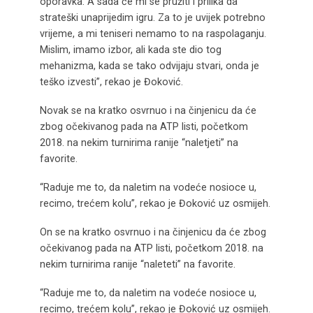
oporavka. A sada će mi se pružiti i prilika da
strateški unaprijedim igru. Za to je uvijek potrebno
vrijeme, a mi teniseri nemamo to na raspolaganju.
Mislim, imamo izbor, ali kada ste dio tog
mehanizma, kada se tako odvijaju stvari, onda je
teško izvesti”, rekao je Đoković.
Novak se na kratko osvrnuo i na činjenicu da će
zbog očekivanog pada na ATP listi, početkom
2018. na nekim turnirima ranije “naletjeti” na
favorite.
“Raduje me to, da naletim na vodeće nosioce u,
recimo, trećem kolu”, rekao je Đoković uz osmijeh.
On se na kratko osvrnuo i na činjenicu da će zbog
očekivanog pada na ATP listi, početkom 2018. na
nekim turnirima ranije “naleteti” na favorite.
“Raduje me to, da naletim na vodeće nosioce u,
recimo, trećem kolu”, rekao je Đoković uz osmijeh.