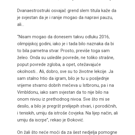
Dvanaestrostruki osvajač grend slem titula kaže da
je svjestan da je i ranije mogao da napravi pauzu,
ali…
“Nisam mogao da donesem takvu odluku 2016,
olimpijskoj godini, iako je i tada bilo naznaka da bi
to bila pametna stvar. Prosto, previše toga sam
želeo. Onda su usledile povrede, ne toliko strašne,
poput povrede zgloba, a opet, otežavajuće
okolnosti… Ali, dobro, sve su to životne lekcije. Ja
sam stalno htio da igram, bilo je tu u posljednje
vrijeme stvarno dobrih mečeva u Istbronu, pa i na
Vimbldonu, iako sam svjestan da to nije bilo na
onom nivou iz prethodnog nivoa. Sve što mi se
desilo, a bilo je pregršt prelijepih stvari, i porodičnih,
i teniskih, umiju da istroše čovjeka. Na lijep način, ali
umiju da iscrpe”, rekao je Đoković.
On žali što neće moći da za šest nedjelja pomogne