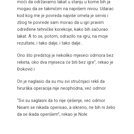
moći da održavamo lakat u stanju u kome bih ja
mogao da se takmičim na najvišem nivou. Udarac
kod kog me je povreda najviše omela je servis i
zbog te povrede sam morao da u igri pravim
određene tehničke korekcije, kako bih sačuvao
lakat. A to se, potom, odrazilo na igru, na moje
rezultate, i tako dalje, i tako dalje…
Ono što predstoji je nekoliko mjeseci odmora bez
reketa, oko dva mjeseca će biti bez igre”, rekao je
Đoković.i
On je naglasio da su mu svi stručnjaci rekli da
hirurška operacija nije neophodna, već odmor.
“Svi su saglasni da to nije rješenje, već odmor.
Nisam se nikada operisao, a iskreno, ne bih ni želio
da se ikada operišem”, rekao je Nole.