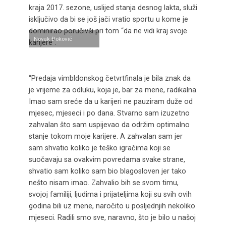
kraja 2017. sezone, uslijed stanja desnog lakta, služi
isključivo da bi se još jači vratio sportu u kome je
dominirao poručivši pri tom “da ne vidi kraj svoje
Novak Đoković
karijere”.
“Predaja vimbldonskog četvrtfinala je bila znak da
je vrijeme za odluku, koja je, bar za mene, radikalna.
Imao sam sreće da u karijeri ne pauziram duže od
mjesec, mjeseci i po dana. Stvarno sam izuzetno
zahvalan što sam uspijevao da održim optimalno
stanje tokom moje karijere. A zahvalan sam jer
sam shvatio koliko je teško igračima koji se
suočavaju sa ovakvim povredama svake strane,
shvatio sam koliko sam bio blagosloven jer tako
nešto nisam imao. Zahvalio bih se svom timu,
svojoj familiji, ljudima i prijateljima koji su svih ovih
godina bili uz mene, naročito u posljednjih nekoliko
mjeseci. Radili smo sve, naravno, što je bilo u našoj