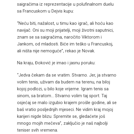
saigračima iz reprezentacije u polufinalnom duelu
sa Francuskom u Dejvis kupu:
“Neću biti, nažalost, u timu kao igrač, ali hoću kao
navijač. Oni su moji prijatelji, moji životni saputnici,
znam se sa saigračima, naročito Viktorom i
Jankom, od mladosti. Biće im teško u Francuskoj,
ali ništa nije nemoguće”, rekao je Novak.
Na kraju, Đoković je imao i jasnu poruku:
“Jedva čekam da se vratim. Stvarno. Jer, ja stvarno
volim tenis, uživam da budem na terenu, na biloj
kojoj podlozi, u bilo koje vrijeme. Igram tenis sa
sinom, sa bratom… Stvarno volim taj sport. Taj
osjećaj se malo izgubio krajem prošle godine, ali se
baš vratio posljednjih mjeseci. Ne vidim kraj mojoj
karijeri nigde blizu. Spremite se, gledaćete još
mnogo mojih mečeva”, zaključio je naš najbolji
teniser svih vremena.