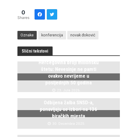
0
Shares
Oznake
konferencija
novak đoković
Slični tekstovi
Hercegovina broji milionsku
štetu: Nevesinje ne pamti
ovakvo nevrijeme u
posljednjih 50 godina
23. Jula 2026.
Odbijena žalba SNSD-a,
ponavljaju se izbori na 136
biračkih mjesta
30. Decembra 2025.