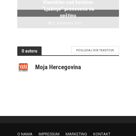
Vlasništvo nad hotelom
“Ljubinje” preneseno na
opštinu
2. Decembra 2025.
O autoru
POGLEDAJ SVE TEKSTOVE
Moja Hercegovina
O NAMA
IMPRESSUM
MARKETING
KONTAKT