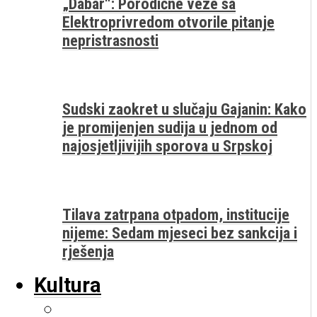
„Dabar“: Porodične veze sa
Elektroprivredom otvorile pitanje
nepristrasnosti
Sudski zaokret u slučaju Gajanin: Kako
je promijenjen sudija u jednom od
najosjetljivijih sporova u Srpskoj
Tilava zatrpana otpadom, institucije
nijeme: Sedam mjeseci bez sankcija i
rješenja
Kultura