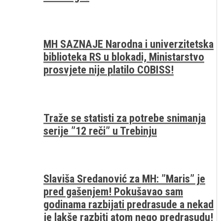
MH SAZNAJE Narodna i univerzitetska
biblioteka RS u blokadi, Ministarstvo
prosvjete nije platilo COBISS!
Traže se statisti za potrebe snimanja
serije ”12 reči” u Trebinju
Slaviša Sredanović za MH: ”Maris” je
pred gašenjem! Pokušavao sam
godinama razbijati predrasude a nekad
je lakše razbiti atom nego predrasudu!