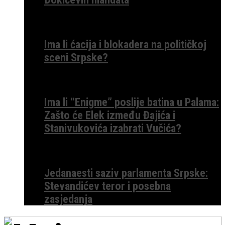
Ima li ćacija i blokadera na političkoj
sceni Srpske?
Ima li “Enigme” poslije batina u Palama:
Zašto će Elek između Đajića i
Stanivukovića izabrati Vučića?
Jedanaesti saziv parlamenta Srpske:
Stevandićev teror i posebna
zasjedanja