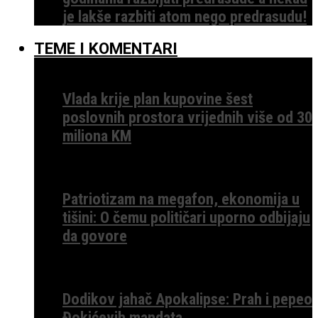
je lakše razbiti atom nego predrasudu!
TEME I KOMENTARI
Vlada krije plan kupovine šest
poslovnih prostora vrijednih više od 30
miliona KM
Patriotizam na megafon, ekonomija u
tišini: O čemu političari uporno odbijaju
da govore
Dodikov jahač Apokalipse: Prah i pepeo
Đokićevih mandata