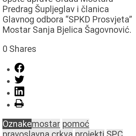
Predrag Šupljeglav i članica
Glavnog odbora “SPKD Prosvjeta”
Mostar Sanja Bjelica Šagovnović.
0
Shares
Oznake
mostar
pomoć
pravoslavna crkva
projekti
SPC