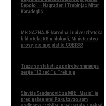
Depolo“ – Nagrađen i Trebinjac Mitar
Karadeglić
MH SAZNAJE Narodna i univerzitetska
biblioteka RS u blokadi, Ministarstvo
prosvjete nije platilo COBISS!
Traže se statisti za potrebe snimanja
serije ”12 reči” u Trebinju
Slaviša Sredanović za MH: ”Maris” je
pred gašenjem! Pokušavao sam
godinama razbijati predrasude a nekad