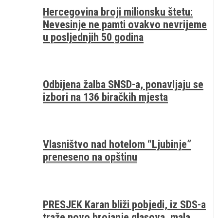
Hercegovina broji milionsku štetu:
Nevesinje ne pamti ovakvo nevrijeme
u posljednjih 50 godina
Odbijena žalba SNSD-a, ponavljaju se
izbori na 136 biračkih mjesta
Vlasništvo nad hotelom “Ljubinje”
preneseno na opštinu
PRESJEK Karan bliži pobjedi, iz SDS-a
traže novo brojanje glasova, mala