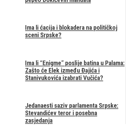
Ima li ćacija i blokadera na političkoj
sceni Srpske?
Ima li “Enigme” poslije batina u Palama:
Zašto će Elek između Đajića i
Stanivukovića izabrati Vučića?
Jedanaesti saziv parlamenta Srpske:
Stevandićev teror i posebna
zasjedanja