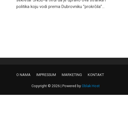
sekretar SNSD-a tvrdi da je upravo ova stranka i
politika koju vodi prema Dubrovniku ”prokrčila”...
O NAMA
IMPRESSUM
MARKETING
KONTAKT
Copyright © 2026 | Powered by
Oblak Host