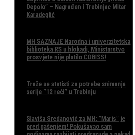
Depolo“ – Nagrađen i Trebinjac Mitar
Karadeglić
MH SAZNAJE Narodna i univerzitetska
biblioteka RS u blokadi, Ministarstvo
prosvjete nije platilo COBISS!
Traže se statisti za potrebe snimanja
serije ”12 reči” u Trebinju
Slaviša Sredanović za MH: ”Maris” je
pred gašenjem! Pokušavao sam
godinama razbijati predrasude a nekad