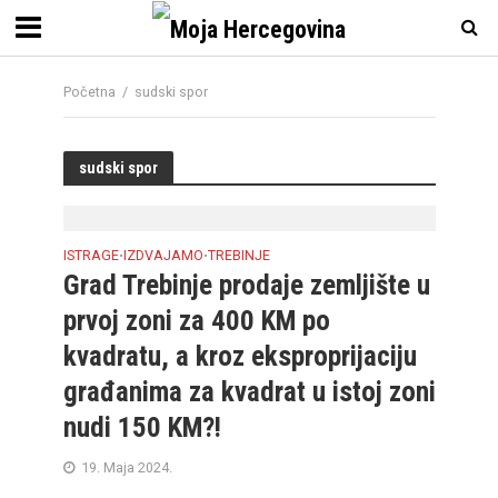
Početna
/
sudski spor
sudski spor
ISTRAGE
IZDVAJAMO
TREBINJE
•
•
Grad Trebinje prodaje zemljište u
prvoj zoni za 400 KM po
kvadratu, a kroz eksproprijaciju
građanima za kvadrat u istoj zoni
nudi 150 KM?!
19. Maja 2024.