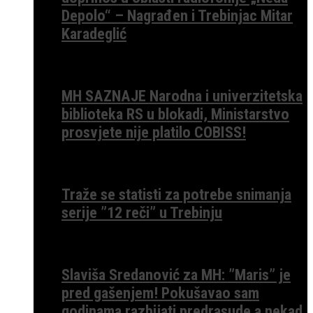
Depolo“ – Nagrađen i Trebinjac Mitar
Karadeglić
MH SAZNAJE Narodna i univerzitetska
biblioteka RS u blokadi, Ministarstvo
prosvjete nije platilo COBISS!
Traže se statisti za potrebe snimanja
serije ”12 reči” u Trebinju
Slaviša Sredanović za MH: ”Maris” je
pred gašenjem! Pokušavao sam
godinama razbijati predrasude a nekad