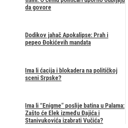
da govore
Dodikov jahač Apokalipse: Prah i
pepeo Đokićevih mandata
Ima li ćacija i blokadera na političkoj
sceni Srpske?
Ima li “Enigme” poslije batina u Palama:
Zašto će Elek između Đajića i
Stanivukovića izabrati Vučića?