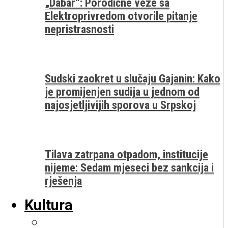
„Dabar“: Porodične veze sa
Elektroprivredom otvorile pitanje
nepristrasnosti
Sudski zaokret u slučaju Gajanin: Kako
je promijenjen sudija u jednom od
najosjetljivijih sporova u Srpskoj
Tilava zatrpana otpadom, institucije
nijeme: Sedam mjeseci bez sankcija i
rješenja
Kultura