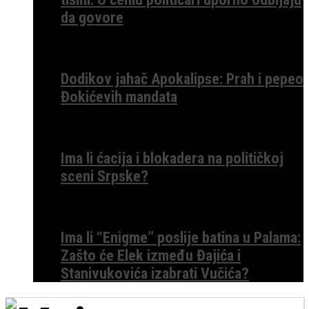
da govore
Dodikov jahač Apokalipse: Prah i pepeo
Đokićevih mandata
Ima li ćacija i blokadera na političkoj
sceni Srpske?
Ima li “Enigme” poslije batina u Palama:
Zašto će Elek između Đajića i
Stanivukovića izabrati Vučića?