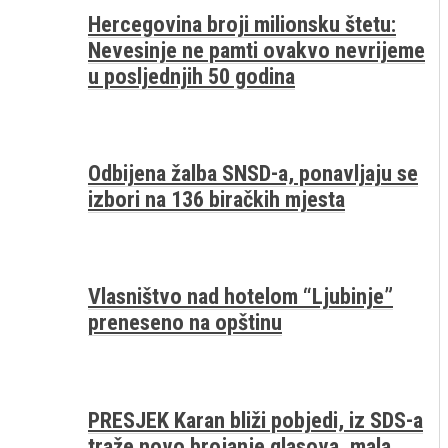
Hercegovina broji milionsku štetu:
Nevesinje ne pamti ovakvo nevrijeme
u posljednjih 50 godina
Odbijena žalba SNSD-a, ponavljaju se
izbori na 136 biračkih mjesta
Vlasništvo nad hotelom “Ljubinje”
preneseno na opštinu
PRESJEK Karan bliži pobjedi, iz SDS-a
traže novo brojanje glasova, mala