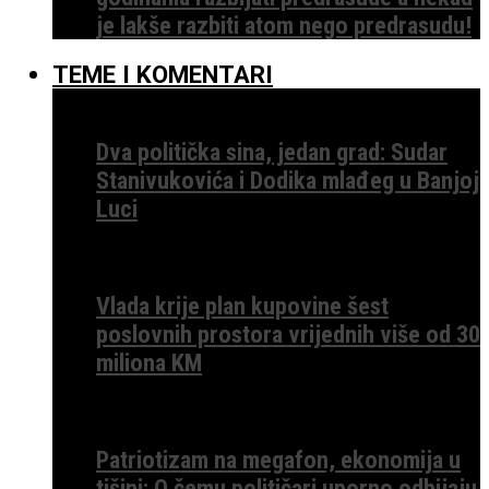
je lakše razbiti atom nego predrasudu!
TEME I KOMENTARI
Dva politička sina, jedan grad: Sudar
Stanivukovića i Dodika mlađeg u Banjoj
Luci
Vlada krije plan kupovine šest
poslovnih prostora vrijednih više od 30
miliona KM
Patriotizam na megafon, ekonomija u
tišini: O čemu političari uporno odbijaju