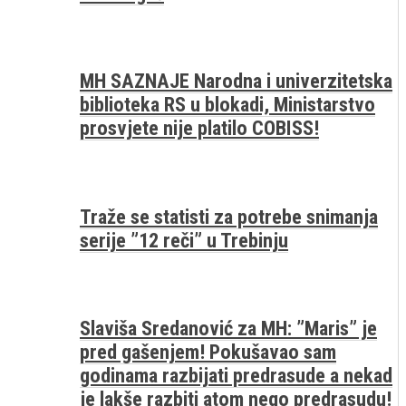
MH SAZNAJE Narodna i univerzitetska
biblioteka RS u blokadi, Ministarstvo
prosvjete nije platilo COBISS!
Traže se statisti za potrebe snimanja
serije ”12 reči” u Trebinju
Slaviša Sredanović za MH: ”Maris” je
pred gašenjem! Pokušavao sam
godinama razbijati predrasude a nekad
je lakše razbiti atom nego predrasudu!