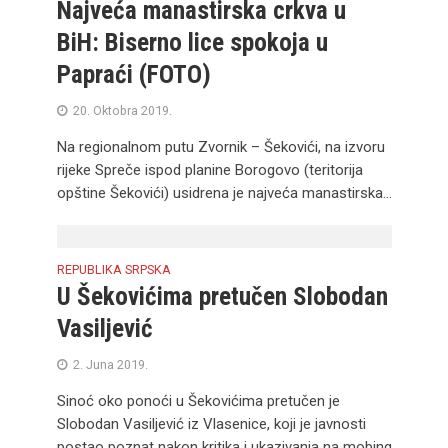
Najveća manastirska crkva u
BiH: Biserno lice spokoja u
Papraći (FOTO)
20. Oktobra 2019.
Na regionalnom putu Zvornik – Šekovići, na izvoru
rijeke Spreče ispod planine Borogovo (teritorija
opštine Šekovići) usidrena je najveća manastirska...
REPUBLIKA SRPSKA
U Šekovićima pretučen Slobodan
Vasiljević
2. Juna 2019.
Sinoć oko ponoći u Šekovićima pretučen je
Slobodan Vasiljević iz Vlasenice, koji je javnosti
postao poznat nakon kritika i ukazivanja na mobing