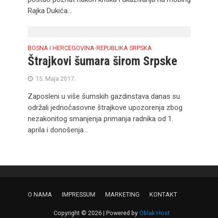
Rajka Dukića...
BOSNA I HERCEGOVINA
REPUBLIKA SRPSKA
•
Štrajkovi šumara širom Srpske
15. Maja 2017.
Zaposleni u više šumskih gazdinstava danas su
održali jednočasovne štrajkove upozorenja zbog
nezakonitog smanjenja primanja radnika od 1.
aprila i donošenja...
O NAMA
IMPRESSUM
MARKETING
KONTAKT
Copyright © 2026 | Powered by
Oblak Host