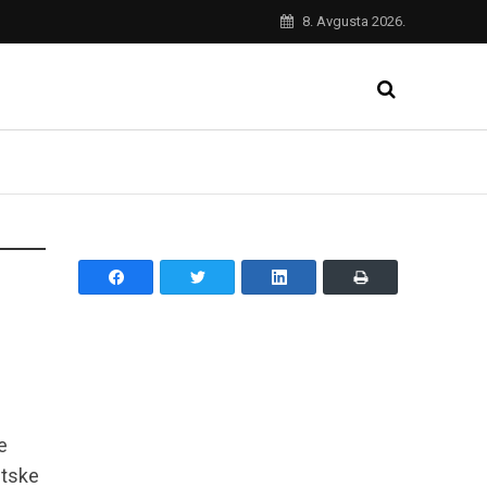
8. Avgusta 2026.
u
e
etske