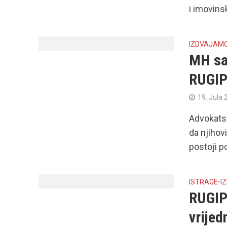
i imovins
IZDVAJAM
MH sa
RUGI
19. Jula 
Advokatsk
da njihov
postoji po
ISTRAGE
•
I
RUGIP
vrijed