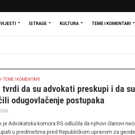
VIJESTI
ISTRAGE
KULTURA
TEME I KOMENTARI
O
•
TEME I KOMENTARI
tvrdi da su advokati preskupi i da s
čili odugovlačenje postupaka
2024.
 je Advokatska komora RS odlučila da njihovi članovi neć
tupati u predmetima pred Republičkom upravom za geod