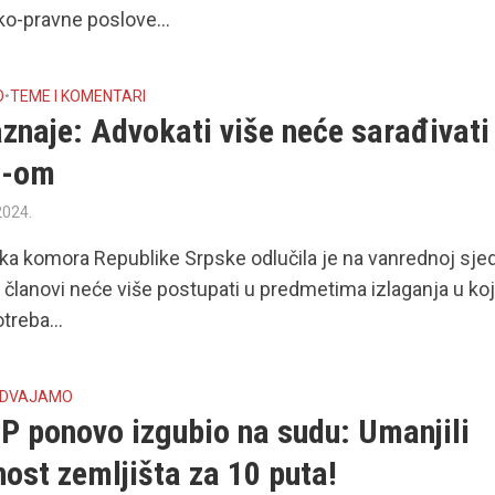
ko-pravne poslove...
O
•
TEME I KOMENTARI
znaje: Advokati više neće sarađivati
P-om
2024.
a komora Republike Srpske odlučila je na vanrednoj sjed
i članovi neće više postupati u predmetima izlaganja u ko
treba...
ZDVAJAMO
P ponovo izgubio na sudu: Umanjili
nost zemljišta za 10 puta!