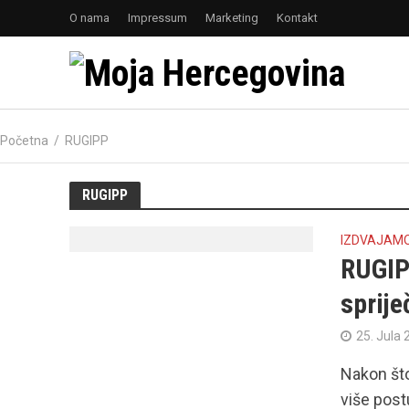
O nama
Impressum
Marketing
Kontakt
Početna
/
RUGIPP
RUGIPP
IZDVAJAM
RUGIP 
sprije
25. Jula 
Nakon što
više pos