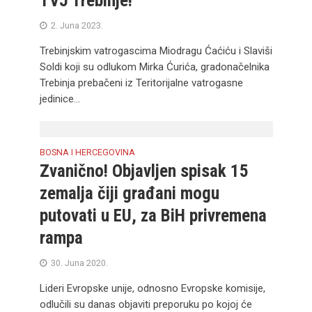
TVJ Trebinje!
2. Juna 2023.
Trebinjskim vatrogascima Miodragu Ćaćiću i Slaviši
Soldi koji su odlukom Mirka Ćurića, gradonačelnika
Trebinja prebačeni iz Teritorijalne vatrogasne
jedinice...
BOSNA I HERCEGOVINA
Zvanično! Objavljen spisak 15
zemalja čiji građani mogu
putovati u EU, za BiH privremena
rampa
30. Juna 2020.
Lideri Evropske unije, odnosno Evropske komisije,
odlučili su danas objaviti preporuku po kojoj će