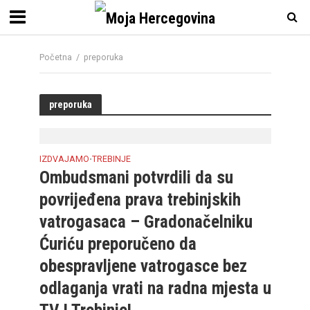
Početna
/
preporuka
preporuka
IZDVAJAMO
TREBINJE
•
Ombudsmani potvrdili da su
povrijeđena prava trebinjskih
vatrogasaca – Gradonačelniku
Ćuriću preporučeno da
obespravljene vatrogasce bez
odlaganja vrati na radna mjesta u