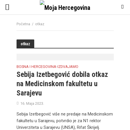
Početna
/
otkaz
otkaz
BOSNA I HERCEGOVINA
IZDVAJAMO
•
Sebija Izetbegović dobila otkaz
na Medicinskom fakultetu u
Sarajevu
16. Maja 2023.
Sebija Izetbegović više ne predaje na Medicinskom
fakultetu u Sarajevu, potvrdio je za N1 rektor
Univerziteta u Sarajevu (UNSA), Rifat Škrijelj.