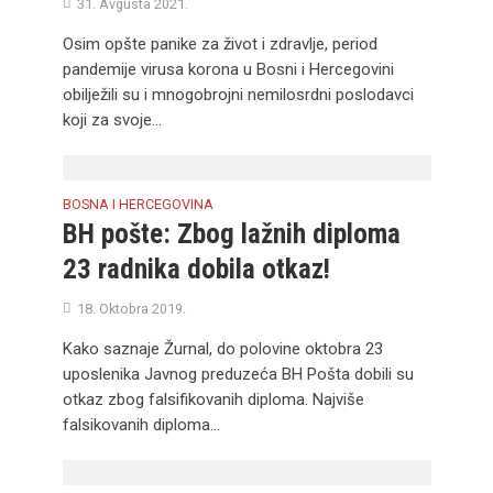
31. Avgusta 2021.
Osim opšte panike za život i zdravlje, period
pandemije virusa korona u Bosni i Hercegovini
obilježili su i mnogobrojni nemilosrdni poslodavci
koji za svoje...
BOSNA I HERCEGOVINA
BH pošte: Zbog lažnih diploma
23 radnika dobila otkaz!
18. Oktobra 2019.
Kako saznaje Žurnal, do polovine oktobra 23
uposlenika Javnog preduzeća BH Pošta dobili su
otkaz zbog falsifikovanih diploma. Najviše
falsikovanih diploma...