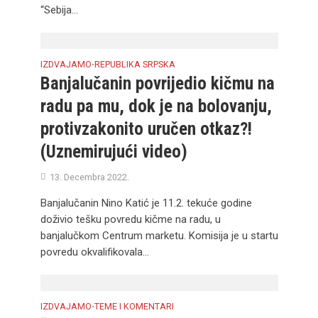
“Sebija...
IZDVAJAMO
REPUBLIKA SRPSKA
•
Banjalučanin povrijedio kičmu na
radu pa mu, dok je na bolovanju,
protivzakonito uručen otkaz?!
(Uznemirujući video)
13. Decembra 2022.
Banjalučanin Nino Katić je 11.2. tekuće godine
doživio tešku povredu kičme na radu, u
banjalučkom Centrum marketu. Komisija je u startu
povredu okvalifikovala...
IZDVAJAMO
TEME I KOMENTARI
•