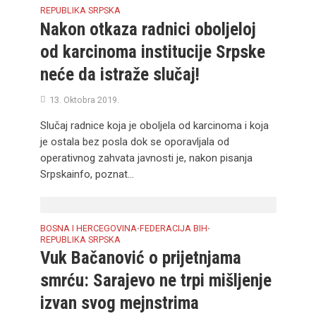
REPUBLIKA SRPSKA
Nakon otkaza radnici oboljeloj
od karcinoma institucije Srpske
neće da istraže slučaj!
13. Oktobra 2019.
Slučaj radnice koja je oboljela od karcinoma i koja
je ostala bez posla dok se oporavljala od
operativnog zahvata javnosti je, nakon pisanja
Srpskainfo, poznat...
BOSNA I HERCEGOVINA
FEDERACIJA BIH
•
•
REPUBLIKA SRPSKA
Vuk Bačanović o prijetnjama
smrću: Sarajevo ne trpi mišljenje
izvan svog mejnstrima