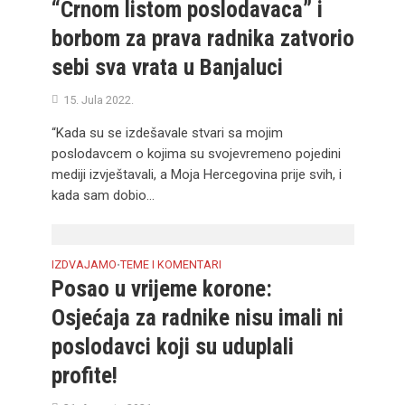
“Crnom listom poslodavaca” i
borbom za prava radnika zatvorio
sebi sva vrata u Banjaluci
15. Jula 2022.
“Kada su se izdešavale stvari sa mojim
poslodavcem o kojima su svojevremeno pojedini
mediji izvještavali, a Moja Hercegovina prije svih, i
kada sam dobio...
IZDVAJAMO
TEME I KOMENTARI
•
Posao u vrijeme korone:
Osjećaja za radnike nisu imali ni
poslodavci koji su uduplali
profite!