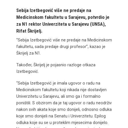
Sebija Izetbegović više ne predaje na
Medicinskom fakultetu u Sarajevu, potvrdio je
za N1 rektor Univerziteta u Sarajevu (UNSA),
Rifat Škrijelj.
“Sebija Izetbegović više ne predaje na Medicinskom
fakultetu, sada predaje drugi profesor”, kazao je
Škrijelj za N1.
Također, Škrijelj je pojasnio razloge otkaza
Izetbegović.
“Sebija Izetbegović je imala ugovor o radu na
Medicinskom fakultetu koji nikada nije dostavljen
Univerzitetu u Sarajevu, ali smo ga i formalno
poništili. S obzirom da je taj ugovor o radu neodrživ
nakon svih akata koje smo donijeli, odnosno odluka
koje smo donijeli na Senatu i Univerzitetu. Epilog
odluka koje su se u proteklim mjesecima donijelo.