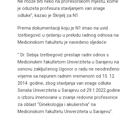
Ne može biti neko na profesorskom mjestu, kome
je oduzeta profesura stavljanjem van snage
odluke”, kazao je Škrijelj za N1.
Prema dokumentaciji koju je N1 imao na uvid
Izetbegović u rješenju u prekidu radnog odnosa na
Medicinskom fakultetu je navedeno sljedeće:
” Dr. Sebija Izetbegović prestaje radni odnos s
Medicinskim fakultetom Univerziteta u Sarajevu na
osnovu zaključenog Ugovor o radu ne neodređeno
vrijeme sa nepunim radnim vremenom od 15. 12.
2014. godine, zbog stavljanja van snage odluke
Senata Univerziteta u Sarajevu od 29.1.2022.godine
o izboru imenovane u zvanje redovne profesorice
za oblast “Ginekologija i akušerstva” na
Medicinskom fakultetu Univerziteta u Sarajevu”.