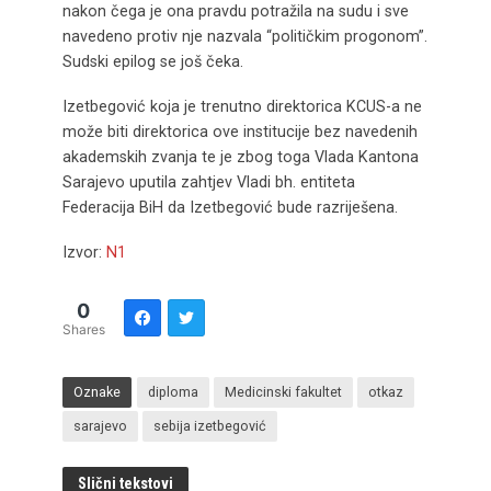
nakon čega je ona pravdu potražila na sudu i sve
navedeno protiv nje nazvala “političkim progonom”.
Sudski epilog se još čeka.
Izetbegović koja je trenutno direktorica KCUS-a ne
može biti direktorica ove institucije bez navedenih
akademskih zvanja te je zbog toga Vlada Kantona
Sarajevo uputila zahtjev Vladi bh. entiteta
Federacija BiH da Izetbegović bude razriješena.
Izvor:
N1
0
Shares
Oznake
diploma
Medicinski fakultet
otkaz
sarajevo
sebija izetbegović
Slični tekstovi