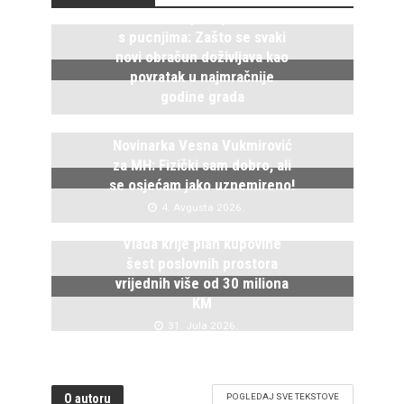
Istočno Sarajevo ponovo živi
s pucnjima: Zašto se svaki
novi obračun doživljava kao
povratak u najmračnije
godine grada
5. Avgusta 2026.
Novinarka Vesna Vukmirović
za MH: Fizički sam dobro, ali
se osjećam jako uznemireno!
4. Avgusta 2026.
Vlada krije plan kupovine
šest poslovnih prostora
vrijednih više od 30 miliona
KM
31. Jula 2026.
O autoru
POGLEDAJ SVE TEKSTOVE