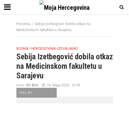
Početna
/
Sebija Izetbegović dobila otkaz na
Medicinskom fakultetu u Sarajevu
BOSNA I HERCEGOVINA
•
IZDVAJAMO
Sebija Izetbegović dobila otkaz
na Medicinskom fakultetu u
Sarajevu
Izvor:
N1 BiH
16. Maja 2023. 13:59
Foto: N1